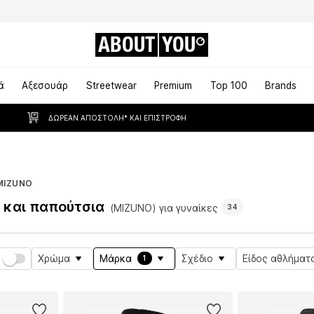
ABOUT
YOU
ά
Αξεσουάρ
Streetwear
Premium
Top 100
Brands
ΔΩΡΕΆΝ ΑΠΟΣΤΟΛΉ* ΚΑΙ ΕΠΙΣΤΡΟΦΉ
MIZUNO
 και παπούτσια
(MIZUNO) για γυναίκες
34
Χρώμα
Μάρκα
Σχέδιο
Είδος αθλήματ
1