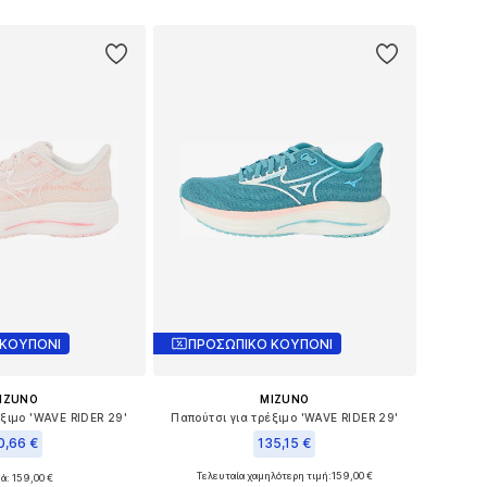
 στο καλάθι
Προσθήκη στο καλάθι
 ΚΟΥΠΟΝΙ
ΠΡΟΣΩΠΙΚΟ ΚΟΥΠΟΝΙ
IZUNO
MIZUNO
έξιμο 'WAVE RIDER 29'
Παπούτσι για τρέξιμο 'WAVE RIDER 29'
0,66 €
135,15 €
Τελευταία χαμηλότερη τιμή:
159,00 €
ά: 159,00 €
η: 41,5-42, 42,5, 43
Διαθέσιμα μεγέθη: 41,5-42, 42,5