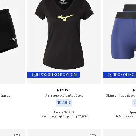
ΠΡΟΣΩΠΙΚΟ ΚΟΥΠΟΝΙ
ΠΡΟΣΩΠΙΚΟ
MIZUNO
M
φόρμας
Λειτουργικό μπλουζάκι
Skinny Παντελόνι
19,46 €
1
Αρχικά: 32,90 €
Αρχι
, L, XL, XXL
Διαθέσιμα μεγέθη: XS, S, M, XL
Διαθέσιμα 
Τελευταία χαμηλότερη τιμή:
12,60 €
Τελευταία χαμ
αλάθι
Προσθήκη στο καλάθι
Προσθήκη