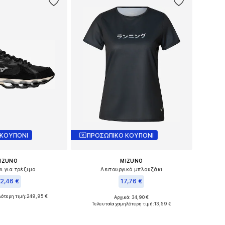
 ΚΟΥΠΟΝΙ
ΠΡΟΣΩΠΙΚΟ ΚΟΥΠΟΝΙ
IZUNO
MIZUNO
ι για τρέξιμο
Λειτουργικό μπλουζάκι
2,46 €
17,76 €
λότερη τιμή:
249,95 €
Αρχικά: 34,90 €
γέθη: 38, 38,5, 39
Διαθέσιμα μεγέθη: XS, M
Τελευταία χαμηλότερη τιμή:
13,59 €
 στο καλάθι
Προσθήκη στο καλάθι