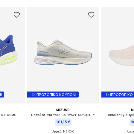
Προσθήκη στο καλάθι
Προσθήκη
Ι
ΠΡΟΣΩΠΙΚΟ ΚΟΥΠΟΝΙ
ΠΡΟΣΩΠΙΚΟ
MIZUNO
M
NEO COSMO'
Παπούτσι για τρέξιμο 'WAVE SKYRISE 7'
Παπούτσι για τρ
101,15 €
8
Αρχικά: 149,00 €
Αρχικ
2, 42,5, 43
Διαθέσιμα μεγέθη: 41,5-42, 43
Διαθέσιμα μεγέθ