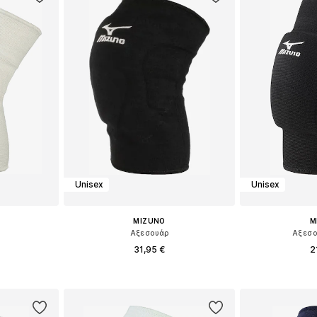
Unisex
Unisex
MIZUNO
M
Αξεσουάρ
Αξεσο
31,95 €
2
M, L, XL
Διαθέσιμα μεγέθη: S, M, L, XL
Διαθέσιμα με
αλάθι
Προσθήκη στο καλάθι
Προσθήκη