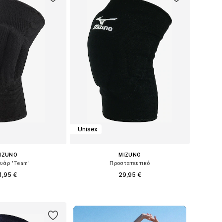
Unisex
IZUNO
MIZUNO
υάρ 'Team'
Προστατευτικό
1,95 €
29,95 €
γέθη: S, M, L, XL
Διαθέσιμα μεγέθη: S, M, L, XL, XXL
 στο καλάθι
Προσθήκη στο καλάθι