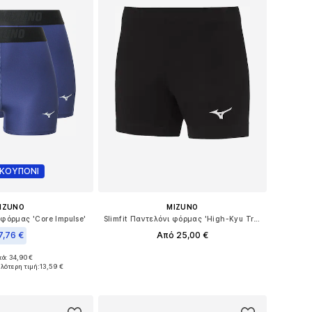
 ΚΟΥΠΟΝΙ
IZUNO
MIZUNO
 φόρμας 'Core Impulse'
Slimfit Παντελόνι φόρμας 'High-Kyu Trad'
7,76 €
Από 25,00 €
κά: 34,90 €
Διαθέσιμο σε πολλά μεγέθη
μεγέθη: M, L, XL
ηλότερη τιμή:
13,59 €
Προσθήκη στο καλάθι
 στο καλάθι