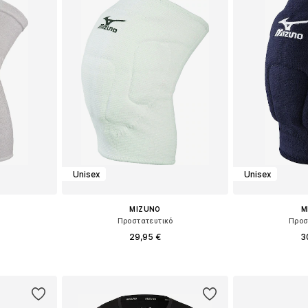
Unisex
Unisex
MIZUNO
M
Προστατευτικό
Προσ
29,95 €
3
M, L, XL
Διαθέσιμα μεγέθη: S, M, L, XL, XXL
Διαθέσιμα μεγέ
αλάθι
Προσθήκη στο καλάθι
Προσθήκη