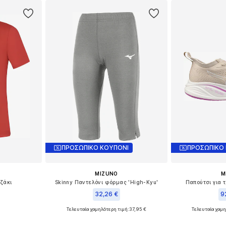
ΠΡΟΣΩΠΙΚΟ ΚΟΥΠΟΝΙ
ΠΡΟΣΩΠΙΚΟ
MIZUNO
M
υζάκι
Skinny Παντελόνι φόρμας 'High-Kyu'
Παπούτσι για 
32,26 €
9
Τελευταία χαμηλότερη τιμή:
37,95 €
Τελευταία χαμη
, XXL, 4XL
Διαθέσιμα μεγέθη: XS, S, XXL
Διαθέσι
αλάθι