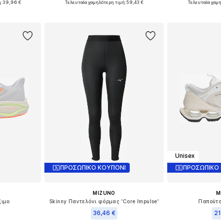
ή:
39,96 €
Τελευταία χαμηλότερη τιμή:
59,43 €
Τελευταία χαμ
αλάθι
Προσθήκη στο καλάθι
Προσθήκη
Unisex
ΠΡΟΣΩΠΙΚΟ ΚΟΥΠΟΝΙ
ΠΡΟΣΩΠΙΚΟ
MIZUNO
M
ξιμο
Skinny Παντελόνι φόρμας 'Core Impulse'
Παπούτσ
36,46 €
21