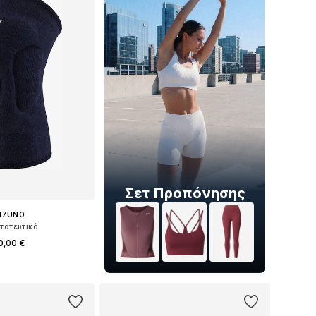
Σετ Προπόνησης
IZUNO
τατευτικό
0,00 €
θη: S, M, L, XL, XXL
 στο καλάθι