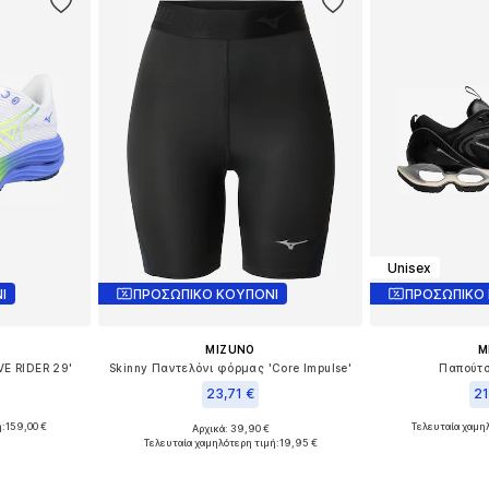
Unisex
Ι
ΠΡΟΣΩΠΙΚΟ ΚΟΥΠΟΝΙ
ΠΡΟΣΩΠΙΚΟ
MIZUNO
M
VE RIDER 29'
Skinny Παντελόνι φόρμας 'Core Impulse'
Παπούτσ
23,71 €
21
ή:
159,00 €
Τελευταία χαμη
Αρχικά: 39,90 €
40-40,5, 41
Διαθέσιμα μεγέθη: XS, M
Διαθέσιμα με
Τελευταία χαμηλότερη τιμή:
19,95 €
αλάθι
Προσθήκη στο καλάθι
Προσθήκη