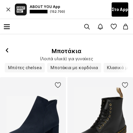
ABOUT YOU App
Στο Αpp
(152.700)
Μποτάκια
(Λοιπά υλικά) για γυναίκες
Μπότες chelsea
Μποτάκια με κορδόνια
Κλασικά μπο