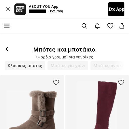
ABOUT YOU App
Στο Αpp
(152.700)
Μπότες και μποτάκια
(Φαρδιά γραμμή) για γυναίκες
Κλασικές μπότες
Μπότες για χιόνι
Μπότες overkne