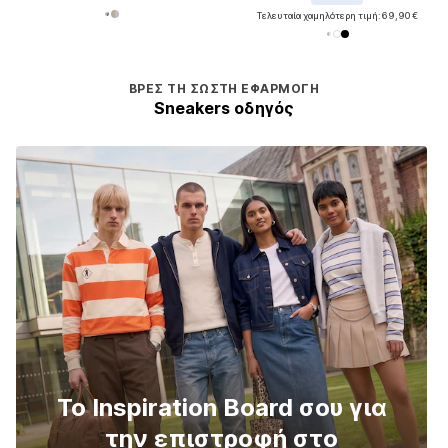
Τελευταία χαμηλότερη τιμή:
69,90 €
ΒΡΕΣ ΤΗ ΣΩΣΤΉ ΕΦΑΡΜΟΓΉ
Sneakers οδηγός
Το Inspiration Board σου για
την επιστροφή στο