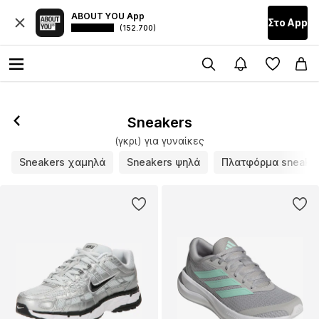
ABOUT YOU App
Στο Αpp
(152.700)
Ακολούθησε
Sneakers
(γκρι) για γυναίκες
Sneakers χαμηλά
Sneakers ψηλά
Πλατφόρμα sneake