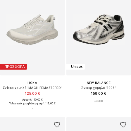
ΠΡΟΣΦΟΡΑ
Unisex
HOKA
NEW BALANCE
Σνίκερ χαμηλό 'MACH REMASTERED'
Σνίκερ χαμηλό '1906'
125,00 €
159,00 €
Αρχικά: 140,00 €
Τελευταία χαμηλότερη τιμή:
112,00 €