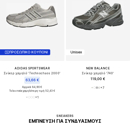
ΠΡΟΣΩΠΙΚΟ ΚΟΥΠΟΝΙ
Unisex
ADIDAS SPORTSWEAR
NEW BALANCE
Σνίκερ χαμηλό 'Technochaos 2000'
Σνίκερ χαμηλό '740'
119,00 €
63,66 €
Αρχικά: 84,90 €
+
7
Τελευταία χαμηλότερη τιμή:
52,43 €
+
1
SNEAKERS
ΈΜΠΝΕΥΣΗ ΓΙΑ ΣΥΝΔΥΑΣΜΟΎΣ