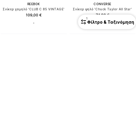
REEBOK
CONVERSE
Σνίκερ χαμηλό 'CLUB C 85 VINTAGE'
Σνίκερ ψηλό 'Chuck Taylor All Star'
109,00 €
74,90 €
1
Φίλτρο & Ταξινόμηση
+
4
ΠΡΟΣΦΟΡΑ
ΠΡΟΣΩΠΙΚΟ ΚΟΥΠΟΝΙ
ADIDAS PERFORMANCE
ADIDAS SPORTSWEAR
Παπούτσι για τρέξιμο 'SUPERNOVA GLIDE'
Σνίκερ χαμηλό 'VL Court 3.0'