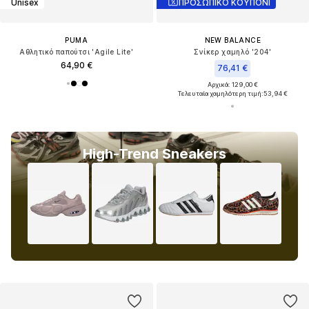
Unisex
ΠΡΟΣΩΠΙΚΟ ΚΟΥΠΟΝΙ
PUMA
NEW BALANCE
Αθλητικό παπούτσι 'Agile Lite'
Σνίκερ χαμηλό '204'
64,90 €
76,41 €
Αρχικά: 129,00 €
Τελευταία χαμηλότερη τιμή:
53,94 €
High-Trend Sneakers