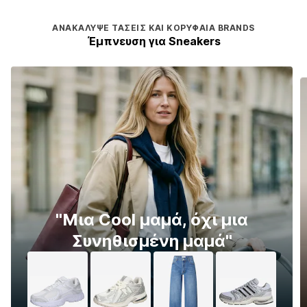
ΑΝΑΚΆΛΥΨΕ ΤΆΣΕΙΣ ΚΑΙ ΚΟΡΥΦΑΊΑ BRANDS
Έμπνευση για Sneakers
''Μια Cool μαμά, όχι μια
Συνηθισμένη μαμά''