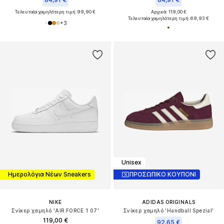
Τελευταία χαμηλότερη τιμή:
99,90 €
Αρχικά: 119,00 €
Τελευταία χαμηλότερη τιμή:
69,93 €
+
3
Unisex
Ημερολόγια Νέων Sneakers
ΠΡΟΣΩΠΙΚΟ ΚΟΥΠΟΝΙ
NIKE
ADIDAS ORIGINALS
Σνίκερ χαμηλό 'AIR FORCE 1 07'
Σνίκερ χαμηλό 'Handball Spezial'
119,00 €
92,65 €