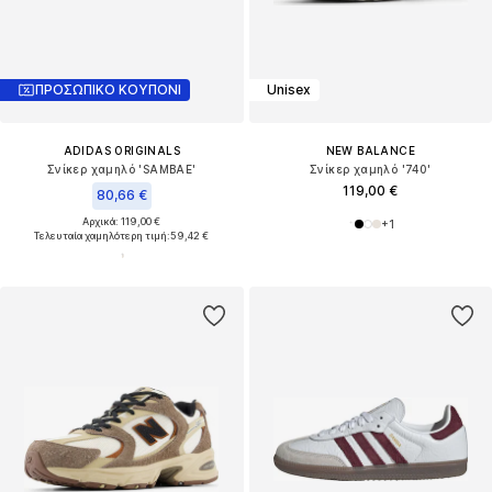
ΠΡΟΣΩΠΙΚΟ ΚΟΥΠΟΝΙ
Unisex
ADIDAS ORIGINALS
NEW BALANCE
Σνίκερ χαμηλό 'SAMBAE'
Σνίκερ χαμηλό '740'
119,00 €
80,66 €
Αρχικά: 119,00 €
+
1
Τελευταία χαμηλότερη τιμή:
59,42 €