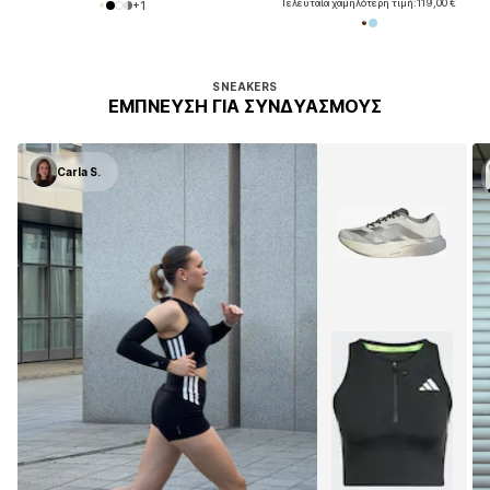
Τελευταία χαμηλότερη τιμή:
119,00 €
+
1
Έχεις δει 32 από 1234 προϊόντα
SNEAKERS
ΈΜΠΝΕΥΣΗ ΓΙΑ ΣΥΝΔΥΑΣΜΟΎΣ
Carla S.