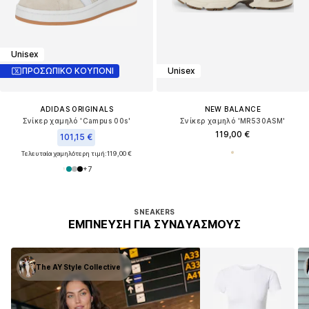
Unisex
ΠΡΟΣΩΠΙΚΟ ΚΟΥΠΟΝΙ
Unisex
ADIDAS ORIGINALS
NEW BALANCE
Σνίκερ χαμηλό 'Campus 00s'
Σνίκερ χαμηλό 'MR530ASM'
119,00 €
101,15 €
Τελευταία χαμηλότερη τιμή:
119,00 €
+
7
SNEAKERS
ΈΜΠΝΕΥΣΗ ΓΙΑ ΣΥΝΔΥΑΣΜΟΎΣ
The AY Style Collective