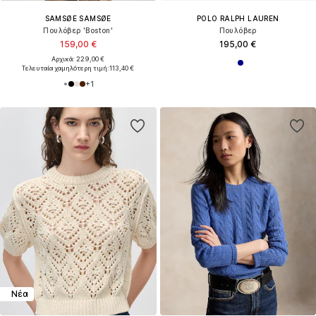
SAMSØE SAMSØE
POLO RALPH LAUREN
Πουλόβερ 'Boston'
Πουλόβερ
159,00 €
195,00 €
Αρχικά: 229,00 €
Τελευταία χαμηλότερη τιμή:
113,40 €
+
1
Νέα