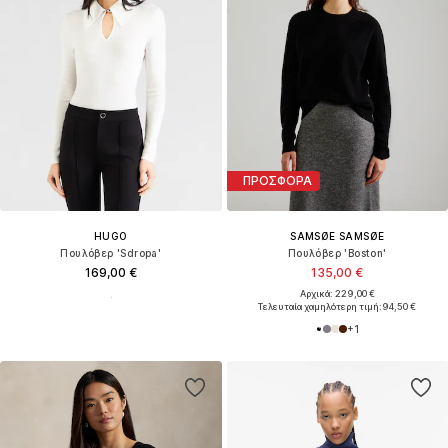
ΠΡΟΣΦΟΡΑ
HUGO
SAMSØE SAMSØE
Πουλόβερ 'Sdropa'
Πουλόβερ 'Boston'
169,00 €
135,00 €
Αρχικά: 229,00 €
Τελευταία χαμηλότερη τιμή:
94,50 €
+
1