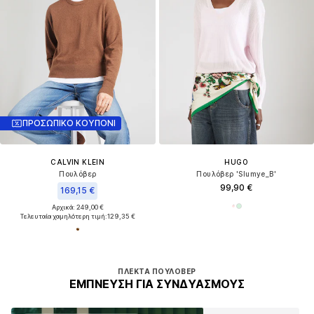
ΠΡΟΣΩΠΙΚΟ ΚΟΥΠΟΝΙ
CALVIN KLEIN
HUGO
Πουλόβερ
Πουλόβερ 'Slumye_B'
99,90 €
169,15 €
Αρχικά: 249,00 €
Τελευταία χαμηλότερη τιμή:
129,35 €
ΠΛΕΚΤΆ ΠΟΥΛΌΒΕΡ
ΈΜΠΝΕΥΣΗ ΓΙΑ ΣΥΝΔΥΑΣΜΟΎΣ