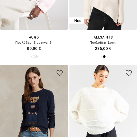
Νέα
HUGO
ALLSAINTS
Πουλόβερ 'Slogerya_B'
Πουλόβερ 'Lock'
99,90 €
235,00 €