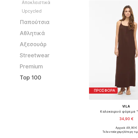
Προσθήκη στο κ
Aποκλειστικά
Upcycled
Παπούτσια
Αθλητικά
Αξεσουάρ
Streetwear
Premium
Top 100
ΠΡΟΣΦΟΡΑ
VILA
Καλοκαιρινό φόρεμα '
34,90 €
Αρχικά: 49,90 €
Διαθέσιμα μεγέθη: 34, 36, 3
Τελευταία χαμηλότερη τιμ
Προσθήκη στο κ