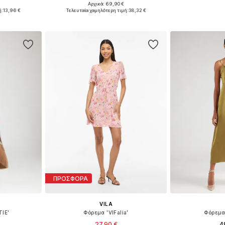
Αρχικά: 69,90 €
8, 40, 42, 44
Διαθέσιμα μεγέθη: 34, 36, 38, 40
Διαθέσιμα μεγέθη:
ή:
13,96 €
Τελευταία χαμηλότερη τιμή:
38,32 €
αλάθι
Προσθήκη στο καλάθι
Προσθήκη
ΠΡΟΣΦΟΡΑ
VILA
IE'
Φόρεμα 'VIFalia'
Φόρεμα
27,90 €
4