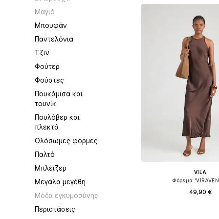
Μαγιό
Μπουφάν
Παντελόνια
Τζιν
Φούτερ
Φούστες
Πουκάμισα και
τουνίκ
Πουλόβερ και
πλεκτά
Ολόσωμες φόρμες
Παλτό
Μπλέιζερ
VILA
Μεγάλα μεγέθη
Φόρεμα 'VIRAVE
49,90 €
Μόδα εγκυμοσύνης
+
6
Περιστάσεις
Διαθέσιμα μεγέθη: 34, 36, 3