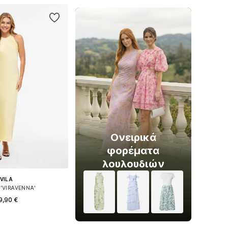
 στο καλάθι
Ονειρικά
φορέματα
λουλουδιών
VILA
'VIRAVENNA'
9,90 €
+
6
η: 34, 38, 40, 42, 44