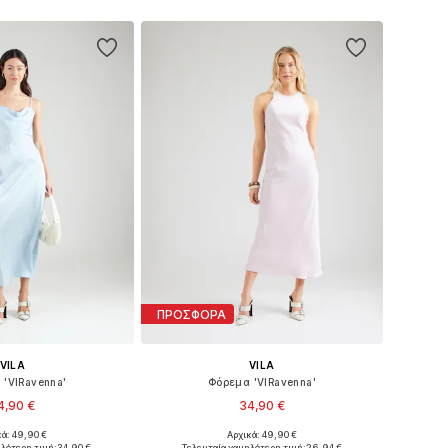
ΠΡΟΣΦΟΡΑ
VILA
VILA
 'VIRavenna'
Φόρεμα 'VIRavenna'
4,90 €
34,90 €
+
19
+
6
κά: 49,90 €
Αρχικά: 49,90 €
 34, 36, 38, 40, 42, 44
Διαθέσιμα μεγέθη: 34, 36, 38, 40, 42, 44
ηλότερη τιμή:
34,90 €
Τελευταία χαμηλότερη τιμή:
26,94 €