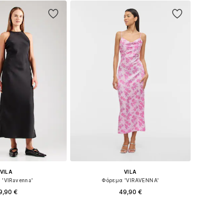
 στο καλάθι
VILA
VILA
 'VIRavenna'
Φόρεμα 'VIRAVENNA'
9,90 €
49,90 €
+
6
+
19
 34, 36, 38, 40, 42, 44
Διαθέσιμα μεγέθη: 34, 36, 38, 40, 42, 44
 στο καλάθι
Προσθήκη στο καλάθι