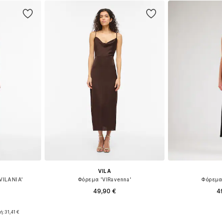
αλάθι
Προσθήκη στο καλάθι
Προσθήκη
VILA
VILANIA'
Φόρεμα 'VIRavenna'
Φόρεμα
49,90 €
4
+
19
8, 40, 42, 44
Διαθέσιμα μεγέθη: 34, 36, 38, 40, 42, 44
Διαθέσιμα μεγέθη:
ή:
31,41 €
αλάθι
Προσθήκη στο καλάθι
Προσθήκη