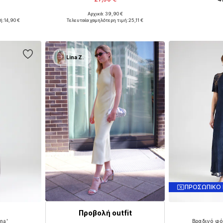
+
2
Αρχικά: 39,90 €
6, 38, 40
Διαθέσιμα μεγέθη: 34, 36, 38, 40, 42, 44
Διαθέσιμα μεγέθη:
ή:
14,90 €
Τελευταία χαμηλότερη τιμή:
25,11 €
αλάθι
Προσθήκη στο καλάθι
Προσθήκη
Lina Z.
ΠΡΟΣΩΠΙΚΟ
Προβολή outfit
na'
Βραδινό φ