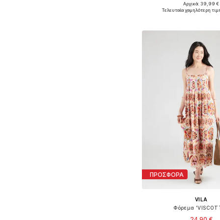
+
3
Αρχικά: 39,99 €
Διαθέσιμα μεγέθη: 34, 36, 3
Τελευταία χαμηλότερη τιμ
Προσθήκη στο κ
ΠΡΟΣΦΟΡΑ
VILA
Φόρεμα 'VISCOTT
24,90 €