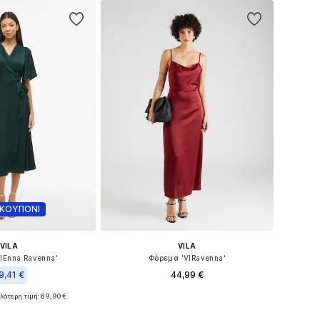
 ΚΟΥΠΟΝΙ
VILA
VILA
IEnna Ravenna'
Φόρεμα 'VIRavenna'
9,41 €
44,99 €
+
19
λότερη τιμή:
69,90 €
Διαθέσιμα μεγέθη: 34, 36, 38, 40, 42, 44
έθη: 34, 36, 38, 42
Προσθήκη στο καλάθι