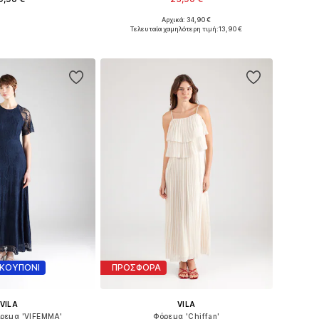
+
19
+
2
Αρχικά: 34,90 €
 34, 36, 38, 40, 42, 44
Διαθέσιμα μεγέθη: 34, 36, 38, 40
Τελευταία χαμηλότερη τιμή:
13,90 €
 στο καλάθι
Προσθήκη στο καλάθι
 ΚΟΥΠΟΝΙ
ΠΡΟΣΦΟΡΑ
VILA
VILA
όρεμα 'VIFEMMA'
Φόρεμα 'Chiffan'