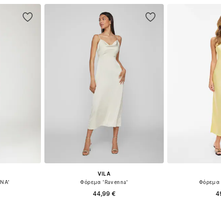
Προσθήκη
VILA
NNA'
Φόρεμα 'Ravenna'
Φόρεμα 
44,99 €
4
+
19
8, 40, 42, 44
Διαθέσιμα μεγέθη: 34, 36, 38, 40, 42, 44
Διαθέσιμα μεγέθ