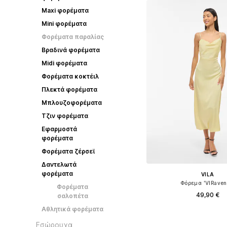
Maxi φορέματα
Mini φορέματα
Φορέματα παραλίας
Βραδινά φορέματα
Midi φορέματα
Φορέματα κοκτέιλ
Πλεκτά φορέματα
Μπλουζοφορέματα
Τζιν φορέματα
Εφαρμοστά
φορέματα
Φορέματα ζέρσεϊ
Δαντελωτά
φορέματα
VILA
Φόρεμα 'VIRaven
Φορέματα
49,90 €
σαλοπέτα
Αθλητικά φορέματα
+
19
Διαθέσιμα μεγέθη: 34, 36, 3
Εσώρουχα
Προσθήκη στο κ