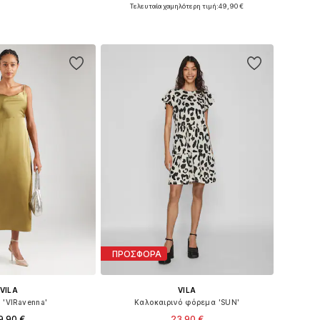
+
19
Τελευταία χαμηλότερη τιμή:
49,90 €
 34, 36, 38, 40, 42, 44
Διαθέσιμα μεγέθη: 34, 36, 38, 40, 42, 44
 στο καλάθι
Προσθήκη στο καλάθι
ΠΡΟΣΦΟΡΑ
VILA
VILA
 'VIRavenna'
Καλοκαιρινό φόρεμα 'SUN'
9,90 €
23,90 €