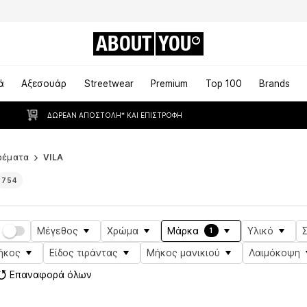
ABOUT
YOU
ά
Αξεσουάρ
Streetwear
Premium
Top 100
Brands
ΔΩΡΕΆΝ ΑΠΟΣΤΟΛΉ* ΚΑΙ ΕΠΙΣΤΡΟΦΉ
ρέματα
VILA
754
Μέγεθος
Χρώμα
Μάρκα
Υλικό
1
ήκος
Είδος τιράντας
Μήκος μανικιού
Λαιμόκοψη
Επαναφορά όλων