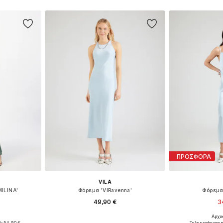
ΠΡΟΣΦΟΡΑ
VILA
MILINA'
Φόρεμα 'VIRavenna'
Φόρεμα
49,90 €
3
+
6
Αρχι
 38, 40, 42
Διαθέσιμα μεγέθη: 34, 38, 40, 42, 44
Διαθέσιμα μεγέθη:
ή:
54,90 €
Τελευταία χαμ