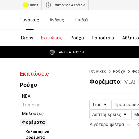
Outlet
Επικοινωνία & Βοήθεια
Γυναίκες
Άνδρες
Παιδιά
Drops
Εκπτώσεις
Ρούχα
Παπούτσια
Αθλητικ
ΑΝΤΙΚΑΤΑΒΟΛΉ
Γυναίκες
Ρούχα
Φο
Εκπτώσεις
Φορέματα
(VILA)
Ρούχα
ΝΕΑ
Τιμή
Προσφορές
Trending
Μπλούζες
Λεπτομέρειες
Μ
Φορέματα
Λιγότερα φίλτρα
Καλοκαιρινά
φορέματα