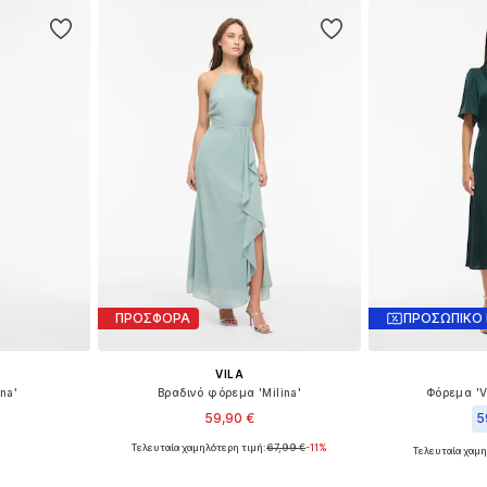
ΠΡΟΣΦΟΡΑ
ΠΡΟΣΩΠΙΚΟ
VILA
na'
Βραδινό φόρεμα 'Milina'
Φόρεμα 'V
59,90 €
5
Τελευταία χαμηλότερη τιμή:
67,99 €
-11%
Τελευταία χαμη
8, 40, 42, 44
Διαθέσιμο σε πολλά μεγέθη
Διαθέσιμα μεγ
αλάθι
Προσθήκη στο καλάθι