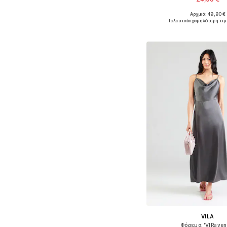
Αρχικά: 49,90 €
Διαθέσιμα μεγέθη: 34, 3
Τελευταία χαμηλότερη τιμ
Προσθήκη στο κ
VILA
Φόρεμα 'VIRaven