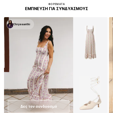
ΦΟΡΈΜΑΤΑ
ΈΜΠΝΕΥΣΗ ΓΙΑ ΣΥΝΔΥΑΣΜΟΎΣ
Chryssanthi
Δες τον συνδυασμό