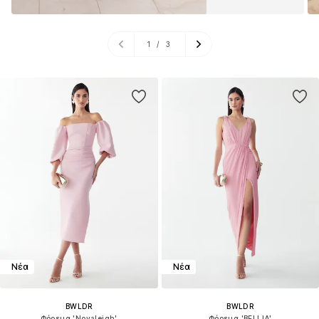
1
/
3
Νέα
Νέα
BWLDR
BWLDR
Φόρεμα 'Novaleigh'
Φόρεμα 'BELLIA'