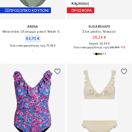
Καμπύλες
ΠΡΟΣΩΠΙΚΟ ΚΟΥΠΟΝΙ
ΠΡΟΣΦΟΡΑ
ARENA
SUGARSHAPE
Μπουστάκι Ολόσωμο μαγιό 'Mesh Vent Back Angle'
Σλιπ μπικίνι 'Monaco'
26,24 €
63,75 €
Αρχικά: 34,99 €
Τελευταία χαμηλότερη τιμή:
75,00 €
Τελευταία χαμηλότερη τιμή:
29,74 €
-11%
+
1