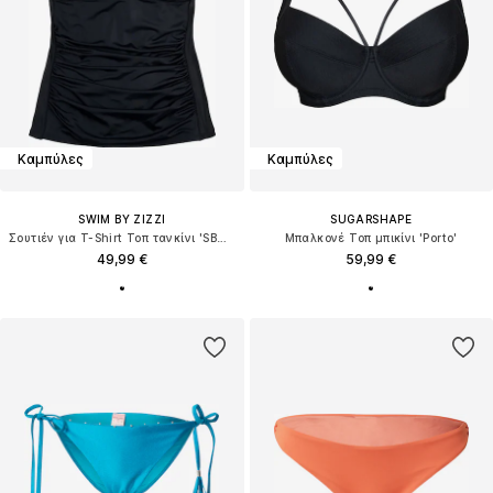
Καμπύλες
Καμπύλες
SWIM BY ZIZZI
SUGARSHAPE
Σουτιέν για T-Shirt Τοπ τανκίνι 'SBASIC'
Μπαλκονέ Τοπ μπικίνι 'Porto'
49,99 €
59,99 €