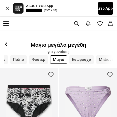
ABOUT YOU App
Στο Αpp
(152.700)
Μαγιό μεγάλα μεγέθη
για γυναίκες
ζερ
Παλτό
Φούτερ
Μαγιό
Εσώρουχα
Μπλουζάκ