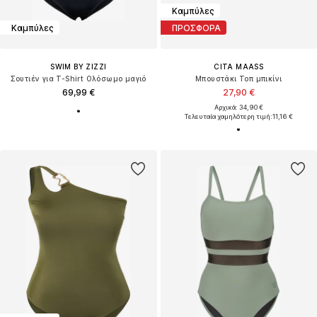
Καμπύλες
Καμπύλες
ΠΡΟΣΦΟΡΑ
SWIM BY ZIZZI
CITA MAASS
Σουτιέν για T-Shirt Ολόσωμο μαγιό
Μπουστάκι Τοπ μπικίνι
69,99 €
27,90 €
Αρχικά: 34,90 €
Τελευταία χαμηλότερη τιμή:
11,16 €