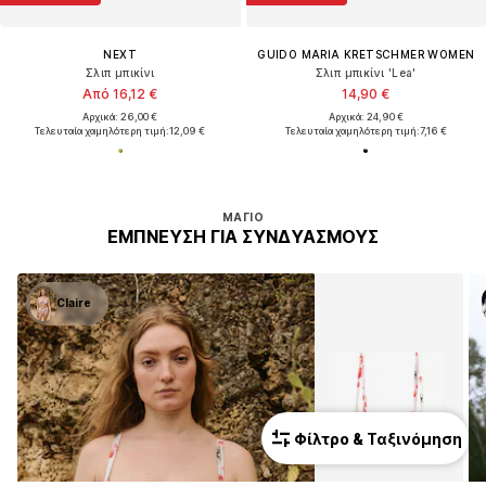
NEXT
GUIDO MARIA KRETSCHMER WOMEN
Σλιπ μπικίνι
Σλιπ μπικίνι 'Lea'
Από 16,12 €
14,90 €
Αρχικά: 26,00 €
Αρχικά: 24,90 €
Τελευταία χαμηλότερη τιμή:
12,09 €
Τελευταία χαμηλότερη τιμή:
7,16 €
ΜΑΓΙΌ
ΈΜΠΝΕΥΣΗ ΓΙΑ ΣΥΝΔΥΑΣΜΟΎΣ
Claire
Φίλτρο & Ταξινόμηση