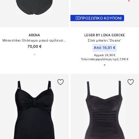
ΠΡΟΣΩΠΙΚΟ ΚΟΥΠΟΝΙ
ARENA
LEGER BY LENA GERCKE
Μπουστάκι Ολόσωμο μαγιό σμίλευσης 'Jewel Low C-Cup R'
Σλιπ μπικίνι 'Duana'
70,00 €
Από 16,91 €
Αρχικά: 24,90 €
Τελευταία χαμηλότερη τιμή:
7,96 €