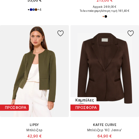
55,00 €
215,00 €
Αρχικά: 269,00 €
+
4
Τελευταία χαμηλότερη τιμή:
161,40 €
Καμπύλες
ΠΡΟΣΦΟΡΑ
ΠΡΟΣΦΟΡΑ
LIPSY
KAFFE CURVE
Μπλέιζερ
Μπλέιζερ 'KC Jenna'
42,90 €
64,90 €