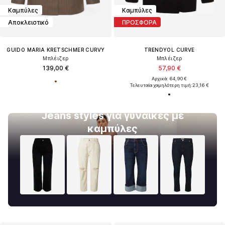
Καμπύλες
Καμπύλες
Αποκλειστικό
ΠΡΟΣΦΟΡΑ
GUIDO MARIA KRETSCHMER CURVY
TRENDYOL CURVE
Μπλέιζερ
Μπλέιζερ
139,00 €
57,90 €
Αρχικά: 64,90 €
Τελευταία χαμηλότερη τιμή:
23,16 €
Jeans styles για γυναίκες με
καμπύλες