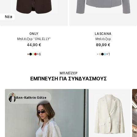
Νέα
ONLY
LASCANA
Μπλέιζερ 'ONLELLY'
Μπλέιζερ
44,90 €
89,99 €
+
6
+
1
ΜΠΛΈΙΖΕΡ
ΈΜΠΝΕΥΣΗ ΓΙΑ ΣΥΝΔΥΑΣΜΟΎΣ
Ann-Kathrin Götze