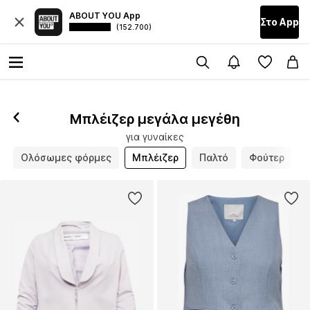
ABOUT YOU App
Στο Αpp
(152.700)
Μπλέιζερ μεγάλα μεγέθη
για γυναίκες
Ολόσωμες φόρμες
Μπλέιζερ
Παλτό
Φούτερ