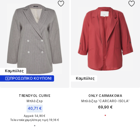
Καμπύλες
ΠΡΟΣΩΠΙΚΟ ΚΟΥΠΟΝΙ
Καμπύλες
TRENDYOL CURVE
ONLY CARMAKOMA
Μπλέιζερ
Μπλέιζερ 'CARCARO-ISOLA'
69,90 €
40,71 €
Αρχικά: 54,90 €
Τελευταία χαμηλότερη τιμή:
19,16 €