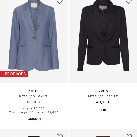
ΠΡΟΣΦΟΡΑ
KAFFE
B.YOUNG
Μπλέιζερ 'Sakura'
Μπλέιζερ 'Rizetta'
69,90 €
49,90 €
Αρχικά: 89,90 €
Τελευταία χαμηλότερη τιμή:
55,93 €
+
3