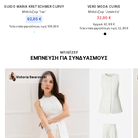
GUIDO MARIA KRETSCHMER CURVY
VERO MODA CURVE
Μπλέιζερ 'Isa'
Μπλέιζερ 'Jesmilo'
32,90 €
92,65 €
Αρχικά: 42,99 €
Τελευταία χαμηλότερη τιμή:
109,00 €
Τελευταία χαμηλότερη τιμή:
32,90 €
ΜΠΛΈΙΖΕΡ
ΈΜΠΝΕΥΣΗ ΓΙΑ ΣΥΝΔΥΑΣΜΟΎΣ
Victoria Swarovski