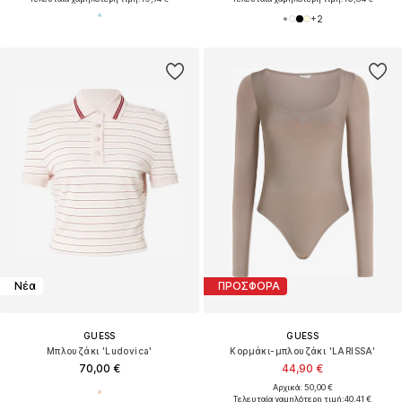
+
2
Νέα
ΠΡΟΣΦΟΡΑ
GUESS
GUESS
Μπλουζάκι 'Ludovica'
Κορμάκι-μπλουζάκι 'LARISSA'
70,00 €
44,90 €
Αρχικά: 50,00 €
Τελευταία χαμηλότερη τιμή:
40,41 €