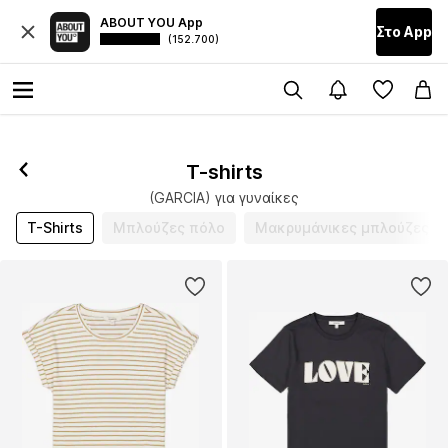
ABOUT YOU App
Στο Αpp
(152.700)
T-shirts
(GARCIA) για γυναίκες
T-Shirts
Μπλούζες πόλο
Μακρυμάνικες μπλούζες