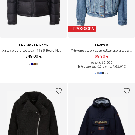
ΠΡΟΣΦΟΡΑ
THE NORTH FACE
LEVI'S ®
Χειμερινό μπουφάν '1996 Retro Nuptse'
Φθινοπωρινό και ανοιξιάτικο μπουφάν '90's Trucker Jacket'
349,00 €
69,90 €
Αρχικά: 89,90 €
Τελευταία χαμηλότερη τιμή:
62,91 €
+
2