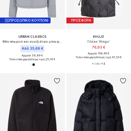
ΠΡΟΣΩΠΙΚΟ ΚΟΥΠΟΝΙ
ΠΡΟΣΦΟΡΑ
URBAN CLASSICS
KHUJO
Φθινοπωρινό και ανοιξιάτικο μπουφάν
Γιλέκο 'Ninga'
76,93 €
Από 35,69 €
Αρχικά: 109,90 €
Αρχικά: 59,99 €
Τελευταία χαμηλότερη τιμή:
61,54 €
Τελευταία χαμηλότερη τιμή:
25,19 €
+
3