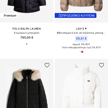
Premium
ΠΡΟΣΩΠΙΚΟ ΚΟΥΠΟΝΙ
POLO RALPH LAUREN
LEVI'S ®
Χειμερινό μπουφάν
Φθινοπωρινό και ανοιξιάτικο μπουφάν 'Willa Down Packable Jacket'
795,00 €
59,41 €
Αρχικά: 99,90 €
Τελευταία χαμηλότερη τιμή:
59,92 €