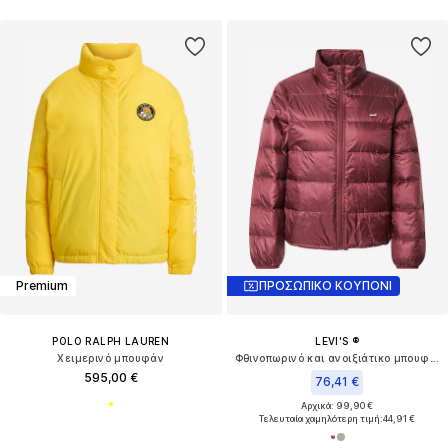
Premium
ΠΡΟΣΩΠΙΚΟ ΚΟΥΠΟΝΙ
POLO RALPH LAUREN
LEVI'S ®
Χειμερινό μπουφάν
Φθινοπωρινό και ανοιξιάτικο μπουφάν 'Willa Down Packable Jacket'
595,00 €
76,41 €
Αρχικά: 99,90 €
Τελευταία χαμηλότερη τιμή:
44,91 €