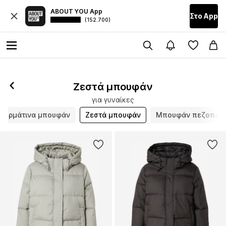
ABOUT YOU App
Στο Αpp
(152.700)
Ζεστά μπουφάν
για γυναίκες
Δερμάτινα μπουφάν
Ζεστά μπουφάν
Μπουφάν πεζοπορί