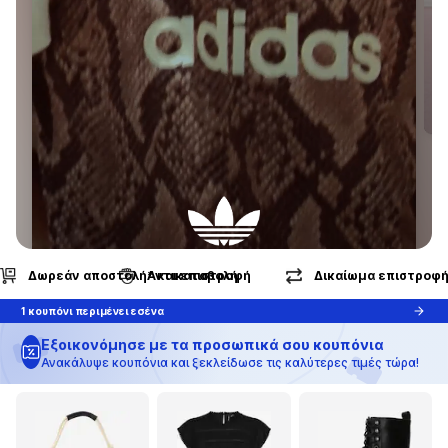
 ημερών
Αντικαταβολή
Δωρεάν αποστολή* και ε
ΑΝΑΚΆΛΥΨΕ ΤΟ BRAND
Καλοκαίρι για πάντα
1 κουπόνι περιμένει εσένα
Εξοικονόμησε με τα προσωπικά σου κουπόνια
Ανακάλυψε κουπόνια και ξεκλείδωσε τις καλύτερες τιμές τώρα!