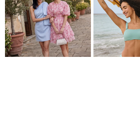
Η συλλογή του γάμου
Τα look σου από την 
πισίνα
ΕΠΙΜΕΛΗΜΈΝΑ ΑΠΌ ΕΜΆΣ
Celebrity Collections