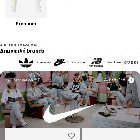
Premium
ΑΠΌ ΤΗΝ ΟΜΆΔΑ ΜΑΣ
Δημοφιλή brands
Ακολούθησε
Ακολούθησε