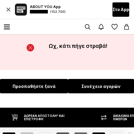
ABOUT YOU App
Στο Αpp
(152.700)
Ωχ, κάτι πήγε στραβά!
Προσπαθήστε ξανά
Συνέχεια αγορών
ΔΩΡΕΆΝ ΑΠΟΣΤΟΛΉ* ΚΑΙ
ΔΙΚΑΊΩΜΑ Ε
ΕΠΙΣΤΡΟΦΉ
ΗΜΕΡΏΝ