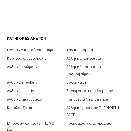
ΚΑΤΗΓΟΡΊΕΣ ΑΝΔΡΏΝ
Exclusive παπούτσια μαύρο
Τζιν πουκάμισα
Κοστούμια και σακάκια
Αθλητικά παπούτσια
Ανδρικά εσώρουχα
Αθλητικά παπούτσια
ποδοσφαίρου
Ανδρικά sneakers
Boots καφέ
Ανδρικά t-shirts
Σκούφοι και καπέλα μαύρο
Ανδρικά μπλουζάκια
Παπούτσια New Balance
Καπέλα τζόκεϊ
Αθλητικές τσάντες THE NORTH
FACE
Μπουφάν καπιτονέ THE NORTH
Πουκάμισα για το γραφείο
FACE