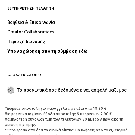
Μπλουζάκια
Τζιν
ΕΞΥΠΗΡΈΤΗΣΗ ΠΕΛΑΤΏΝ
Μπουφάν
Φούτερ
Παντελόνια
Πουκάμισα
Βοήθεια & Επικοινωνία
Εσώρουχα
Πουλόβερ και πλεκτά
Creator Collaborations
Κοστούμια και σακάκια
Παλτό
Περιοχή διανομής
Μαγιό
Μεγάλα μεγέθη
Υπαναχώρηση από τη σύμβαση εδώ
Περιστάσεις
Aποκλειστικά
Upcycled
ΠΑΠΟΎΤΣΙΑ
ΑΣΦΑΛΕΊΣ ΑΓΟΡΈΣ
ΝΕΑ
Trending
Τα προσωπικά σας δεδομένα είναι ασφαλή μαζί μας
Μπότες και μποτάκια
Sneakers
Χαμηλά παπούτσια
Αθλητικά παπούτσια
*Δωρεάν αποστολή για παραγγελίες με αξία από 19,90 €,
Ανοικτά παπούτσια
Aποκλειστικά
διαφορετικά ισχύουν έξοδα αποστολής & υπηρεσιών 2,90 €.
Χαμηλότερη συνολική τιμή των τελευταίων 30 ημερών πριν από τη
μείωση της τιμής.
ΑΘΛΗΤΙΚΆ
****Δωρεάν από όλα τα εθνικά δίκτυα. Για κλήσεις από το εξωτερικό