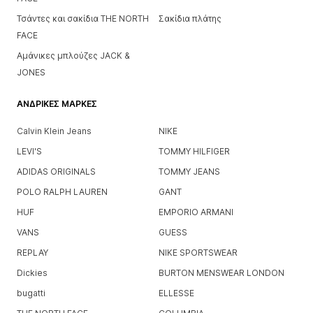
Τσάντες και σακίδια THE NORTH
Σακίδια πλάτης
FACE
Αμάνικες μπλούζες JACK &
JONES
ΑΝΔΡΙΚΈΣ ΜΆΡΚΕΣ
Calvin Klein Jeans
NIKE
LEVI'S
TOMMY HILFIGER
ADIDAS ORIGINALS
TOMMY JEANS
POLO RALPH LAUREN
GANT
HUF
EMPORIO ARMANI
VANS
GUESS
REPLAY
NIKE SPORTSWEAR
Dickies
BURTON MENSWEAR LONDON
bugatti
ELLESSE