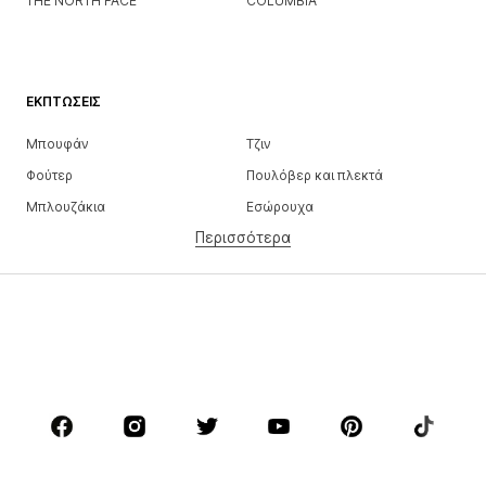
THE NORTH FACE
COLUMBIA
ΕΚΠΤΏΣΕΙΣ
Μπουφάν
Τζιν
Φούτερ
Πουλόβερ και πλεκτά
Μπλουζάκια
Εσώρουχα
Περισσότερα
Παντελόνια
Πουκάμισα
παλτό
Κουστούμια και σακάκια
Μαγιό
Μεγάλα μεγέθη
Παπούτσια
Αθλητικά
Αξεσουάρ
Premium
ΡΟΎΧΑ
ΝΕΑ
Trending