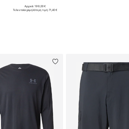
Αρχικά: 199,00 €
Διαθέσιμα μεγέθη: S, M, L, XL
Διαθέσιμα μεγέθη: S, M, XL, XXL
Τελευταία χαμηλότερη τιμή:
71,40 €
Προσθήκη στο καλάθι
Προσθήκη στο καλάθι