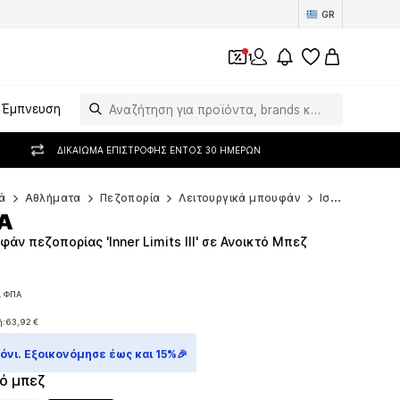
GR
1
Έμπνευση
ΔΙΚΑΊΩΜΑ ΕΠΙΣΤΡΟΦΉΣ ΕΝΤΌΣ 30 ΗΜΕΡΏΝ
ά
Αθλήματα
Πεζοπορία
Λειτουργικά μπουφάν
Ισοθερμικά και πουπουλένια μπουφάν
A
ν πεζοπορίας 'Inner Limits III' σε Ανοικτό Μπεζ
. ΦΠΑ
. ΦΠΑ
ή:
63,92 €
ή:
63,92 €
νι. Εξοικονόμησε έως και 15%🎉
ό μπεζ