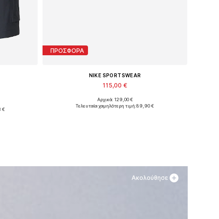
ΠΡΟΣΦΟΡΑ
NIKE SPORTSWEAR
115,00 €
Αρχικά: 129,00 €
Διαθέσιμο σε πολλά μεγέθη
lar
Τελευταία χαμηλότερη τιμή:
89,90 €
 €
Προσθήκη στο καλάθι
θι
Ακολούθησε