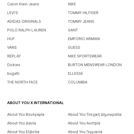
Calvin Klein Jeans
NIKE
LEVI'S
TOMMY HILFIGER
ADIDAS ORIGINALS
TOMMY JEANS
POLO RALPH LAUREN
GANT
HUF
EMPORIO ARMANI
VANS
GUESS
REPLAY
NIKE SPORTSWEAR
Dickies
BURTON MENSWEAR LONDON
bugatti
ELLESSE
THE NORTH FACE
COLUMBIA
ABOUT YOU X INTERNATIONAL
About You Βουλγαρία
About You Τσεχική Δημοκρατία
About You Δανία
About You Αυστρία
About You Ελβετία
About You Γερμανία