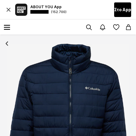
ABOUT YOU App
Στο Αpp
(152.700)