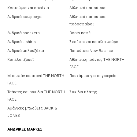
Κοστούμια και σακάκια
Αθλητικά παπούτσια
Ανδρικά εσώρουχα
Αθλητικά παπούτσια
ποδοσφαίρου
Ανδρικά sneakers
Boots καφέ
Ανδρικά t-shirts
Σκούφοι και καπέλα μαύρο
Ανδρικά μπλουζάκια
Παπούτσια New Balance
Καπέλα τζόκεϊ
Αθλητικές τσάντες THE NORTH
FACE
Μπουφάν καπιτονέ THE NORTH
Πουκάμισα για το γραφείο
FACE
Τσάντες και σακίδια THE NORTH
Σακίδια πλάτης
FACE
Αμάνικες μπλούζες JACK &
JONES
ΑΝΔΡΙΚΈΣ ΜΆΡΚΕΣ