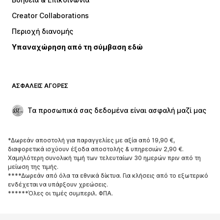
Εσώρουχα
Πουλόβερ και πλεκτά
Creator Collaborations
Κοστούμια και σακάκια
Παλτό
Περιοχή διανομής
Μαγιό
Μεγάλα μεγέθη
Υπαναχώρηση από τη σύμβαση εδώ
Περιστάσεις
Aποκλειστικά
Upcycled
ΠΑΠΟΎΤΣΙΑ
ΑΣΦΑΛΕΊΣ ΑΓΟΡΈΣ
ΝΕΑ
Trending
Τα προσωπικά σας δεδομένα είναι ασφαλή μαζί μας
Μπότες και μποτάκια
Sneakers
Χαμηλά παπούτσια
Αθλητικά παπούτσια
*Δωρεάν αποστολή για παραγγελίες με αξία από 19,90 €,
Ανοικτά παπούτσια
Aποκλειστικά
διαφορετικά ισχύουν έξοδα αποστολής & υπηρεσιών 2,90 €.
Χαμηλότερη συνολική τιμή των τελευταίων 30 ημερών πριν από τη
μείωση της τιμής.
ΑΘΛΗΤΙΚΆ
****Δωρεάν από όλα τα εθνικά δίκτυα. Για κλήσεις από το εξωτερικό
ενδέχεται να υπάρξουν χρεώσεις.
Αθλητική ένδυση
Αθλήματα
******Όλες οι τιμές συμπεριλ. ΦΠΑ.
Αθλητικά παπούτσια
Αθλητικά σακίδια και τσάντες
Αθλητικά αξεσουάρ