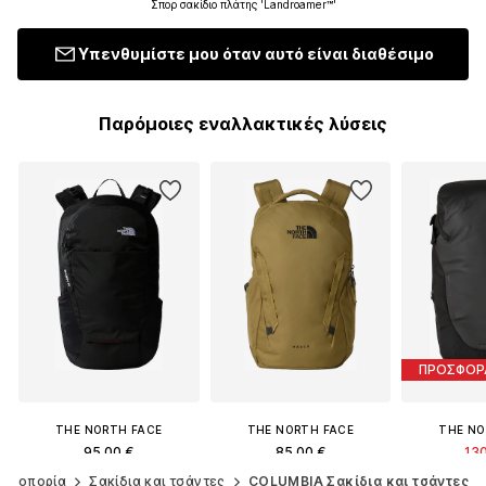
Σπορ σακίδιο πλάτης 'Landroamer™'
Υπενθυμίστε μου όταν αυτό είναι διαθέσιμο
Παρόμοιες εναλλακτικές λύσεις
ΠΡΟΣΦΟΡ
THE NORTH FACE
THE NORTH FACE
THE NO
95,00 €
85,00 €
130
Αρχικά
Πεζοπορία
Σακίδια και τσάντες
COLUMBIA Σακίδια και τσάντες