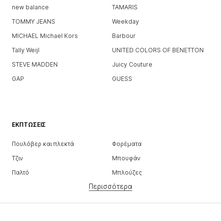
new balance
TAMARIS
TOMMY JEANS
Weekday
MICHAEL Michael Kors
Barbour
Tally Weijl
UNITED COLORS OF BENETTON
STEVE MADDEN
Juicy Couture
GAP
GUESS
ΕΚΠΤΏΣΕΙΣ
Πουλόβερ και πλεκτά
Φορέματα
Τζιν
Μπουφάν
Παλτό
Μπλούζες
Περισσότερα
Παντελόνια
Εσώρουχα
Φούστες
Πουκάμισα και τουνίκ
Φούτερ
Μπλέιζερ