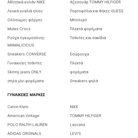
Αθλητικά κολάν NIKE
Αξεσουάρ TOMMY HILFIGER
Λευκά γυαλιά ηλίου
Πορτοφόλια και θήκες GUESS
Ολόσωμες φόρμες
Μπολερό
Mules Crocs
Πλεκτά φορέματα
Ρούχα εγκυμοσύνης
Τσάντες και σακίδια
MAMALICIOUS
Sneakers CONVERSE
Εσώρουχα
Γυναικείες τσάντες
Πλεκτά
Skinny jeans ONLY
φορέματα
σπρα μίνι φορέματα
Sneakers ψηλά
ΓΥΝΑΙΚΕΊΕΣ ΜΆΡΚΕΣ
Calvin Klein
NIKE
American Vintage
TOMMY HILFIGER
POLO RALPH LAUREN
Lascana
ADIDAS ORGINALS
LEVI'S