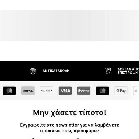
Είδος αθλήματος: Lifestyle
Ύφασμα
Λειτουργίες: Υδρόφοβο
Σάκος 2 θαλάμων
Λειτουργίες: Αντέχει σε σκληρή χρήση
Δικτυωτές τσέπες
Φερμουάρ
Αριθμός Αντικειμένου.
COB4105001000001
ΔΩΡΕΆΝ ΑΠΟ
ΑΝΤΙΚΑΤΑΒΟΛΉ
ΕΠΙΣΤΡΟΦΉ
Μην χάσετε τίποτα!
Εγγραφείτε στο newsletter για να λαμβάνετε
αποκλειστικές προσφορές