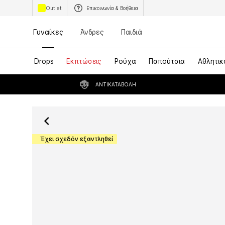
Outlet
Επικοινωνία & Βοήθεια
Γυναίκες
Άνδρες
Παιδιά
Drops
Εκπτώσεις
Ρούχα
Παπούτσια
Αθλητικ
ΑΝΤΙΚΑΤΑΒΟΛΉ
Έχει σχεδόν εξαντληθεί