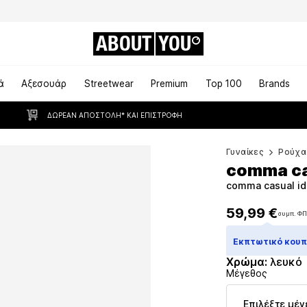
ABOUT
YOU
ά
Αξεσουάρ
Streetwear
Premium
Top 100
Brands
ΔΩΡΕΆΝ ΑΠΟΣΤΟΛΉ* ΚΑΙ ΕΠΙΣΤΡΟΦΉ
Γυναίκες
Ρούχα
comma ca
comma casual id
59,99 €
συμπ. Φ
59,99 €
συμπ. Φ
Εκπτωτικό κουπό
Χρώμα
:
λευκό
Μέγεθος
Επιλέξτε μέγ