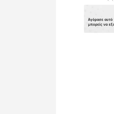
97228 Rottendor
Αριθμός Αντικειμ
DE
info@s.oliver.co
Αγόρασε αυτό 
μπορείς να εξ