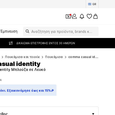
GR
1
Έμπνευση
ΔΙΚΑΊΩΜΑ ΕΠΙΣΤΡΟΦΉΣ ΕΝΤΌΣ 30 ΗΜΕΡΏΝ
Πουκάμισα και τουνίκ
Πουκάμισα
comma casual identity Πουκάμισα
sual identity
entity Μπλούζα σε Λευκό
ΠΑ
ΠΑ
νι. Εξοικονόμησε έως και 15%🎉
εθος