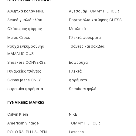
Αθλητικά κολάν NIKE
Αξεσουάρ TOMMY HILFIGER
Λευκά γυαλιά ηλίου
Πορτοφόλια και θήκες GUESS
Ολόσωμες φόρμες
Μπολερό
Mules Crocs
Πλεκτά φορέματα
Ρούχα εγκυμοσύνης
Τσάντες και σακίδια
MAMALICIOUS
Sneakers CONVERSE
Εσώρουχα
Γυναικείες τσάντες
Πλεκτά
Skinny jeans ONLY
φορέματα
σπρα μίνι φορέματα
Sneakers ψηλά
ΓΥΝΑΙΚΕΊΕΣ ΜΆΡΚΕΣ
Calvin Klein
NIKE
American Vintage
TOMMY HILFIGER
POLO RALPH LAUREN
Lascana