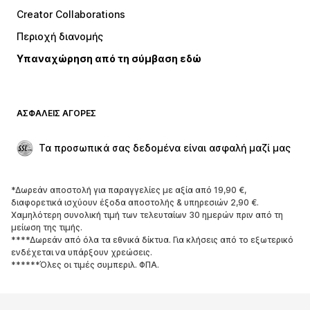
Μπλούζες
Παντελόνια
Creator Collaborations
Μπουφάν
Πουλόβερ και πλεκτά
Περιοχή διανομής
Εσώρουχα
Πουκάμισα και τουνίκ
Υπαναχώρηση από τη σύμβαση εδώ
Παλτό
Φούστες
Μαγιό
Φούτερ
Μπλέιζερ
Ολόσωμες φόρμες
ΑΣΦΑΛΕΊΣ ΑΓΟΡΈΣ
Μεγάλα μεγέθη
Μόδα εγκυμοσύνης
Περιστάσεις
Aποκλειστικά
Τα προσωπικά σας δεδομένα είναι ασφαλή μαζί μας
Upcycled
*Δωρεάν αποστολή για παραγγελίες με αξία από 19,90 €,
ΠΑΠΟΎΤΣΙΑ
διαφορετικά ισχύουν έξοδα αποστολής & υπηρεσιών 2,90 €.
Χαμηλότερη συνολική τιμή των τελευταίων 30 ημερών πριν από τη
ΝΕΑ
Trending
μείωση της τιμής.
****Δωρεάν από όλα τα εθνικά δίκτυα. Για κλήσεις από το εξωτερικό
Sneakers
Μποτάκια
ενδέχεται να υπάρξουν χρεώσεις.
Γόβες και ψηλοτάκουνα
Μπότες
******Όλες οι τιμές συμπεριλ. ΦΠΑ.
Σανδάλια
Χαμηλά παπούτσια
Αθλητικά παπούτσια
Μπαλαρίνες