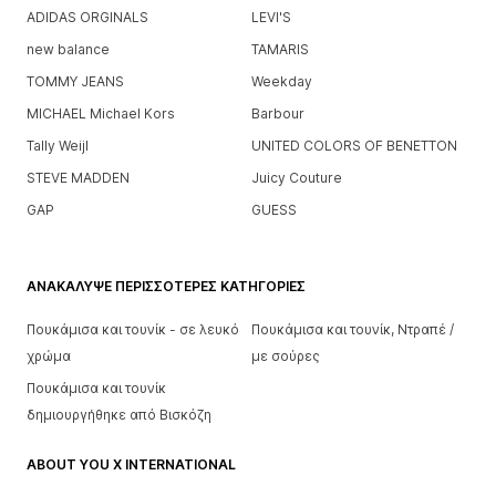
ADIDAS ORGINALS
LEVI'S
new balance
TAMARIS
TOMMY JEANS
Weekday
MICHAEL Michael Kors
Barbour
Tally Weijl
UNITED COLORS OF BENETTON
STEVE MADDEN
Juicy Couture
GAP
GUESS
ΑΝΑΚΆΛΥΨΕ ΠΕΡΙΣΣΌΤΕΡΕΣ ΚΑΤΗΓΟΡΊΕΣ
Πουκάμισα και τουνίκ - σε λευκό
Πουκάμισα και τουνίκ, Ντραπέ /
χρώμα
με σούρες
Πουκάμισα και τουνίκ
δημιουργήθηκε από Βισκόζη
ABOUT YOU X INTERNATIONAL