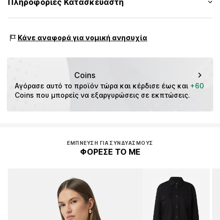
Πληροφορίες Κατασκευαστή
Κλασική μπλούζα
Πίνακας μεγεθών
Χώρα προέλευσης: Τουρκία
Κλείσιμο κουμπιού
s.Oliver Bernd Freier GmbH & Co. KG
s.Oliver-Straße 1
Αριθμός Αντικειμένου.
CMM9a0g001000004
Κάνε αναφορά για νομική ανησυχία
97228 Rottendorf
DE
info@s.oliver.com
Coins
Αγόρασε αυτό το προϊόν τώρα και κέρδισε έως και 
+60
Coins που μπορείς να εξαργυρώσεις σε εκπτώσεις.
ΈΜΠΝΕΥΣΗ ΓΙΑ ΣΥΝΔΥΑΣΜΟΎΣ
ΦΟΡΕΣΕ ΤΟ ΜΕ