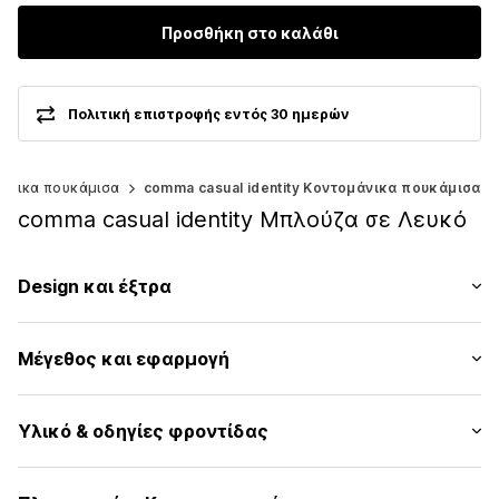
Προσθήκη στο καλάθι
Πολιτική επιστροφής εντός 30 ημερών
άνικα πουκάμισα
comma casual identity Κοντομάνικα πουκάμισα
comma casual identity Μπλούζα σε Λευκό
Design και έξτρα
Μονόχρωμα
Μέγεθος και εφαρμογή
Βισκόζη
Γιακάς kent
Μήκος μανικιού: Μισό μανίκι
Ντραπέ / με σούρες
Υλικό & οδηγίες φροντίδας
Μήκος: Μήκος κανονικό
Γαζωμένο στρίφωμα/άκρη
Εφαρμογή: Χαλαρή εφαρμογή
Δομημένη λαβή
Υλικό: 84% Βισκόζη, 16% Πολυαμίδιο - PA