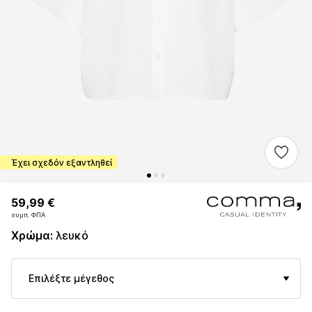
Έχει σχεδόν εξαντληθεί
59,99 €
59,99 €
συμπ. ΦΠΑ
συμπ. ΦΠΑ
Χρώμα
:
λευκό
Επιλέξτε μέγεθος