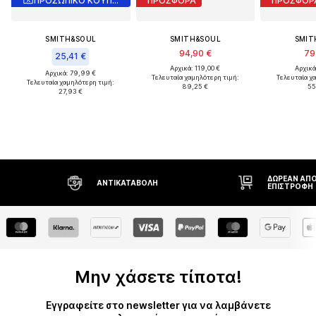
ΠΡΟΣΩΠΙΚΟ ΚΟΥΠΟΝΙ
ΠΡΟΣΦΟΡΑ
ΠΡΟΣΦΟΡ
SMITH&SOUL
SMITH&SOUL
SMIT
94,90 €
79
25,41 €
Αρχικά: 119,00 €
Αρχικά
Αρχικά: 79,99 €
Τελευταία χαμηλότερη τιμή:
Τελευταία χ
Τελευταία χαμηλότερη τιμή:
89,25 €
55
27,93 €
ΔΩΡΕΆΝ ΑΠΟ
ΑΝΤΙΚΑΤΑΒΟΛΉ
ΕΠΙΣΤΡΟΦΉ
Μην χάσετε τίποτα!
Εγγραφείτε στο newsletter για να λαμβάνετε