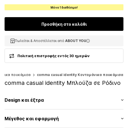
Μόνο 1 διαθέσιμο!
Προσθήκη στο καλάθι
Πωλείται & Αποστέλλεται από
Πωλείται & Αποστέλλεται από
ABOUT YOU
ABOUT YOU
Πολιτική επιστροφής εντός 30 ημερών
άνικα πουκάμισα
comma casual identity Κοντομάνικα πουκάμισα
comma casual identity Μπλούζα σε Ρόδινο
Design και έξτρα
Λουλουδάτο/φλοράλ
Μέγεθος και εφαρμογή
Βισκόζη
Χωρίς γιακά