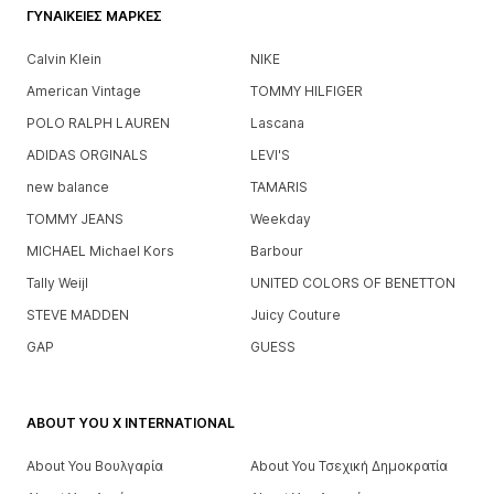
ΓΥΝΑΙΚΕΊΕΣ ΜΆΡΚΕΣ
Calvin Klein
NIKE
American Vintage
TOMMY HILFIGER
POLO RALPH LAUREN
Lascana
ADIDAS ORGINALS
LEVI'S
new balance
TAMARIS
TOMMY JEANS
Weekday
MICHAEL Michael Kors
Barbour
Tally Weijl
UNITED COLORS OF BENETTON
STEVE MADDEN
Juicy Couture
GAP
GUESS
ABOUT YOU X INTERNATIONAL
About You Βουλγαρία
About You Τσεχική Δημοκρατία