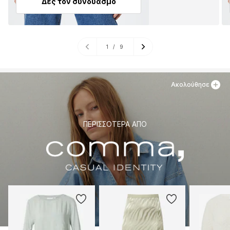
Δες τον συνδυασμό
1
/
9
Ακολούθησε
ΠΕΡΙΣΣΌΤΕΡΑ ΑΠΌ