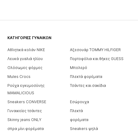
ΚΑΤΗΓΟΡΊΕΣ ΓΥΝΑΙΚΏΝ
Αθλητικά κολάν NIKE
Αξεσουάρ TOMMY HILFIGER
Λευκά γυαλιά ηλίου
Πορτοφόλια και θήκες GUESS
Ολόσωμες φόρμες
Μπολερό
Mules Crocs
Πλεκτά φορέματα
Ρούχα εγκυμοσύνης
Τσάντες και σακίδια
MAMALICIOUS
Sneakers CONVERSE
Εσώρουχα
Γυναικείες τσάντες
Πλεκτά
Skinny jeans ONLY
φορέματα
σπρα μίνι φορέματα
Sneakers ψηλά