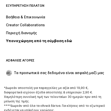
ΕΞΥΠΗΡΈΤΗΣΗ ΠΕΛΑΤΏΝ
ΝΕΑ
Trending
Φορέματα
Τζιν
Βοήθεια & Επικοινωνία
Μπλούζες
Παντελόνια
Creator Collaborations
Μπουφάν
Πουλόβερ και πλεκτά
Περιοχή διανομής
Εσώρουχα
Πουκάμισα και τουνίκ
Υπαναχώρηση από τη σύμβαση εδώ
Παλτό
Φούστες
Μαγιό
Φούτερ
Μπλέιζερ
Ολόσωμες φόρμες
ΑΣΦΑΛΕΊΣ ΑΓΟΡΈΣ
Μεγάλα μεγέθη
Μόδα εγκυμοσύνης
Περιστάσεις
Aποκλειστικά
Τα προσωπικά σας δεδομένα είναι ασφαλή μαζί μας
Upcycled
*Δωρεάν αποστολή για παραγγελίες με αξία από 19,90 €,
ΠΑΠΟΎΤΣΙΑ
διαφορετικά ισχύουν έξοδα αποστολής & υπηρεσιών 2,90 €.
Χαμηλότερη συνολική τιμή των τελευταίων 30 ημερών πριν από τη
ΝΕΑ
Trending
μείωση της τιμής.
****Δωρεάν από όλα τα εθνικά δίκτυα. Για κλήσεις από το εξωτερικό
Sneakers
Μποτάκια
ενδέχεται να υπάρξουν χρεώσεις.