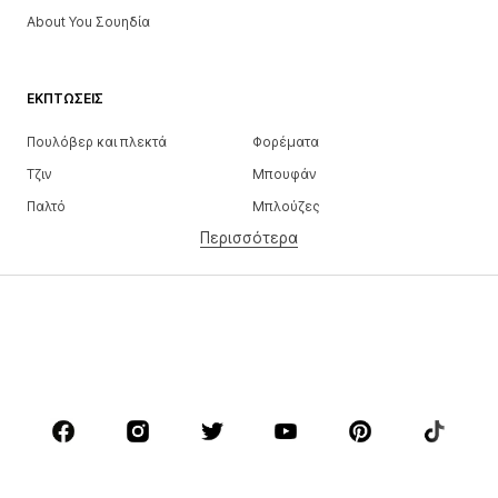
About You Σουηδία
ΕΚΠΤΏΣΕΙΣ
Πουλόβερ και πλεκτά
Φορέματα
Τζιν
Μπουφάν
Παλτό
Μπλούζες
Περισσότερα
Παντελόνια
Εσώρουχα
Φούστες
Πουκάμισα και τουνίκ
Φούτερ
Μπλέιζερ
Μαγιό
Ολόσωμες φόρμες
Μεγάλα μεγέθη
Μόδα εγκυμοσύνης
Παπούτσια
Αθλητικά
Αξεσουάρ
Premium
ΡΟΎΧΑ