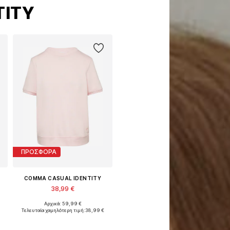
TITY
ΠΡΟΣΦΟΡΑ
COMMA CASUAL IDENTITY
38,99 €
Αρχικά: 59,99 €
α μεγέθη: XS, S, M, L, XL, XXL
Διαθέσιμα μεγέθη: XS, S, M, L, XL, XXL
Τελευταία χαμηλότερη τιμή:
38,99 €
Προσθήκη στο καλάθι