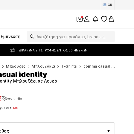
GR
1
Έμπνευση
ΔΙΚΑΊΩΜΑ ΕΠΙΣΤΡΟΦΉΣ ΕΝΤΌΣ 30 ΗΜΕΡΏΝ
Μπλούζες
Μπλουζάκια
T-Shirts
comma casual identity T-Shirts
sual identity
entity Μπλουζάκι σε Λευκό
€
συμπ. ΦΠΑ
€
συμπ. ΦΠΑ
ή:
37,49 €
-13%
ή:
37,49 €
-13%
εθος