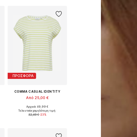
ΠΡΟΣΦΟΡΑ
COMMA CASUAL IDENTITY
Από 25,00 €
Αρχικά: 49,99 €
Διαθέσιμα μεγέθη: XS, S, L, XL, XXL, XXXL
XS, S, L, XL, XXL, XXXL
Τελευταία χαμηλότερη τιμή:
32,49 €
-23%
Προσθήκη στο καλάθι