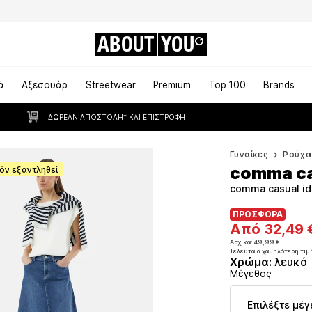
ABOUT
YOU
ά
Αξεσουάρ
Streetwear
Premium
Top 100
Brands
ΔΩΡΕΆΝ ΑΠΟΣΤΟΛΉ* ΚΑΙ ΕΠΙΣΤΡΟΦΉ
Γυναίκες
Ρούχα
comma ca
όν εξαντληθεί
comma casual id
ΠΡΟΣΦΟΡΑ
ΠΡΟΣΦΟΡΑ
Από 32,49 
Από 32,49 
Αρχικά: 49,99 €
Τελευταία χαμηλότερη τιμ
Αρχικά: 49,99 €
Χρώμα
:
λευκό
Τελευταία χαμηλότερη τιμ
Μέγεθος
Επιλέξτε μέγ