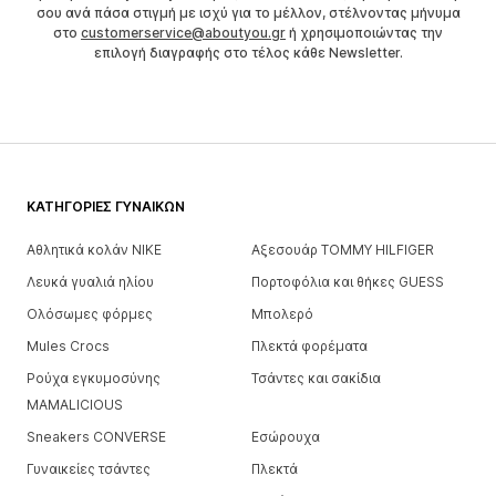
σου ανά πάσα στιγμή με ισχύ για το μέλλον, στέλνοντας μήνυμα
στο
customerservice@aboutyou.gr
ή χρησιμοποιώντας την
επιλογή διαγραφής στο τέλος κάθε Newsletter.
ΚΑΤΗΓΟΡΊΕΣ ΓΥΝΑΙΚΏΝ
Αθλητικά κολάν NIKE
Αξεσουάρ TOMMY HILFIGER
Λευκά γυαλιά ηλίου
Πορτοφόλια και θήκες GUESS
Ολόσωμες φόρμες
Μπολερό
Mules Crocs
Πλεκτά φορέματα
Ρούχα εγκυμοσύνης
Τσάντες και σακίδια
MAMALICIOUS
Sneakers CONVERSE
Εσώρουχα
Γυναικείες τσάντες
Πλεκτά