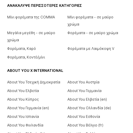
ΑΝΑΚΆΛΥΨΕ ΠΕΡΙΣΣΌΤΕΡΕΣ ΚΑΤΗΓΟΡΊΕΣ
Μίνι φορέματα της COMMA
Μίνι φορέματα - σε μαύρο
χρώμα
Μεγάλα μεγέθη - σε μαύρο
Φορέματα - σε μαύρο χρώμα
χρώμα
Φορέματα, Καρό
Φορέματα με Λαιμόκοψη V
Φορέματα, Κοντό/μίνι
ABOUT YOU X INTERNATIONAL
About You Τσεχική Δημοκρατία
About You Αυστρία
About You Ελβετία
About You Γερμανία
About You Κύπρος
About You Ελβετία (en)
About You Γερμανία (en)
About You Ολλανδία (de)
About You Ισπανία
About You Εσθονία
About You Φινλανδία
About You Βέλγιο (fr)