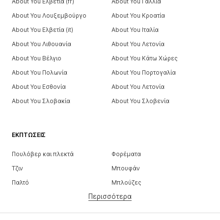
About You Ελβετία (fr)
About You Γαλλία
About You Λουξεμβούργο
About You Κροατία
About You Ελβετία (it)
About You Ιταλία
About You Λιθουανία
About You Λετονία
About You Βέλγιο
About You Κάτω Χώρες
About You Πολωνία
About You Πορτογαλία
About You Εσθονία
About You Λετονία
About You Σλοβακία
About You Σλοβενία
ΕΚΠΤΏΣΕΙΣ
Πουλόβερ και πλεκτά
Φορέματα
Τζιν
Μπουφάν
Παλτό
Μπλούζες
Περισσότερα
Παντελόνια
Εσώρουχα
Φούστες
Πουκάμισα και τουνίκ