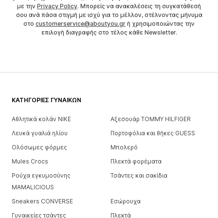
με την
Privacy Policy
. Μπορείς να ανακαλέσεις τη συγκατάθεσή
σου ανά πάσα στιγμή με ισχύ για το μέλλον, στέλνοντας μήνυμα
στο
customerservice@aboutyou.gr
ή χρησιμοποιώντας την
επιλογή διαγραφής στο τέλος κάθε Newsletter.
ΚΑΤΗΓΟΡΊΕΣ ΓΥΝΑΙΚΏΝ
Αθλητικά κολάν NIKE
Αξεσουάρ TOMMY HILFIGER
Λευκά γυαλιά ηλίου
Πορτοφόλια και θήκες GUESS
Ολόσωμες φόρμες
Μπολερό
Mules Crocs
Πλεκτά φορέματα
Ρούχα εγκυμοσύνης
Τσάντες και σακίδια
MAMALICIOUS
Sneakers CONVERSE
Εσώρουχα
Γυναικείες τσάντες
Πλεκτά