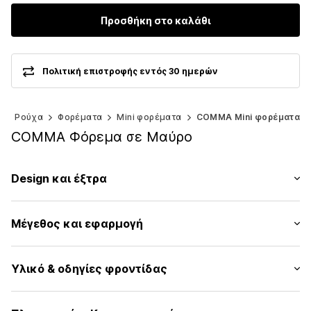
Προσθήκη στο καλάθι
Πολιτική επιστροφής εντός 30 ημερών
ς
Ρούχα
Φορέματα
Mini φορέματα
COMMA Mini φορέματα
COMMA Φόρεμα σε Μαύρο
Design και έξτρα
Καρό
Μέγεθος και εφαρμογή
Λαιμόκοψη V
Γαζωμένο στρίφωμα/άκρη
Μήκος μανικιού: Μανίκι ένα τέταρτο
Ίσιο στρίφωμα
Υλικό & οδηγίες φροντίδας
Μήκος: Κοντό/μίνι
Σχέδιο all over
Εφαρμογή: Στενή εφαρμογή
Μαλακή λαβή
Κοπή: Εφαρμοστή
Εξωτερικό υλικό: 63% Πολυεστέρας - PES, 25% Βισκόζη,