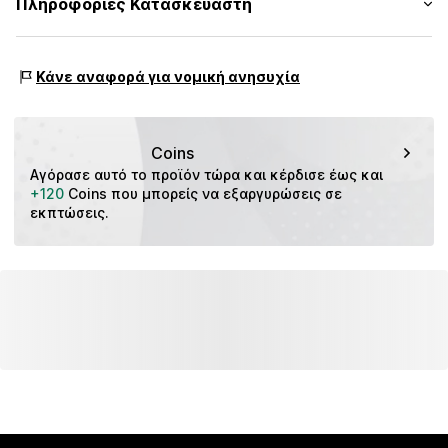
Πληροφορίες Κατασκευαστή
Φερμουάρ
10% Νήμα, 2% Ελαστάνη
Πίνακας μεγεθών
Αριθμός Αντικειμένου.
s. Oliver Sales GmbH & Co. KG__
CMM9aln001000002
Επένδυση: 100% Πολυεστέρας - PES
s.Oliver Str. 1
Χώρα προέλευσης: Τουρκία
Κάνε αναφορά για νομική ανησυχία
DE-97228 Rottendorf
DE
info@soliver.com
Coins
Αγόρασε αυτό το προϊόν τώρα και κέρδισε έως και 
+120
 Coins που μπορείς να εξαργυρώσεις σε 
εκπτώσεις.