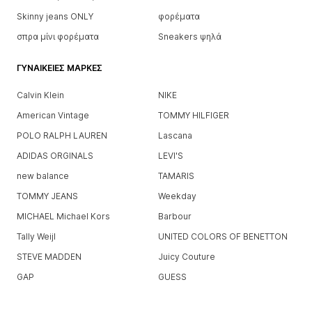
Skinny jeans ONLY
φορέματα
σπρα μίνι φορέματα
Sneakers ψηλά
ΓΥΝΑΙΚΕΊΕΣ ΜΆΡΚΕΣ
Calvin Klein
NIKE
American Vintage
TOMMY HILFIGER
POLO RALPH LAUREN
Lascana
ADIDAS ORGINALS
LEVI'S
new balance
TAMARIS
TOMMY JEANS
Weekday
MICHAEL Michael Kors
Barbour
Tally Weijl
UNITED COLORS OF BENETTON
STEVE MADDEN
Juicy Couture
GAP
GUESS