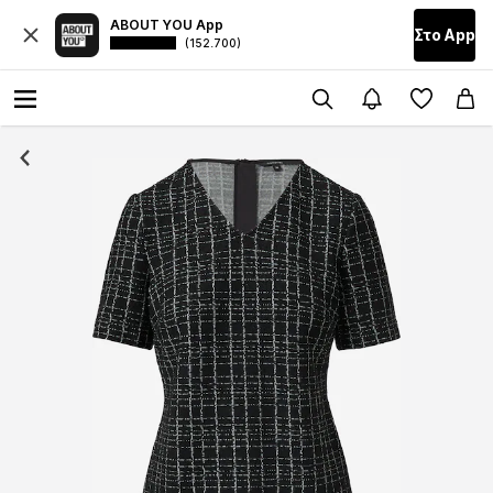
ABOUT YOU App
Στο Αpp
(152.700)