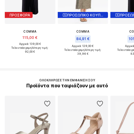
ΠΡΟΣΦΟΡΑ
ΠΡΟΣΩΠΙΚΟ ΚΟΥΠΟΝΙ
COMMA
COMMA
C
115,00 €
84,91 €
101
Αρχικά: 139,00 €
Αρχικά: 129,00 €
Αρχικά
Τελευταία χαμηλότερη τιμή:
Τελευταία χαμηλότερη τιμή:
Τελευταία χ
92,00 €
39,96 €
83
ΟΛΟΚΛΉΡΩΣΕ ΤΗΝ ΕΜΦΆΝΙΣΉ ΣΟΥ
Προϊόντα που ταιριάζουν με αυτό