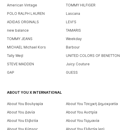
American Vintage
TOMMY HILFIGER
POLO RALPH LAUREN
Lascana
ADIDAS ORGINALS
LEVI'S
new balance
TAMARIS
TOMMY JEANS
Weekday
MICHAEL Michael Kors
Barbour
Tally Weijl
UNITED COLORS OF BENETTON
STEVE MADDEN
Juicy Couture
GAP
GUESS
ABOUT YOU X INTERNATIONAL
About You Βουλγαρία
About You Τσεχική Δημοκρατία
About You Δανία
About You Αυστρία
About You Ελβετία
About You Γερμανία
About You Κύπρος
About You Ελβετία (en)