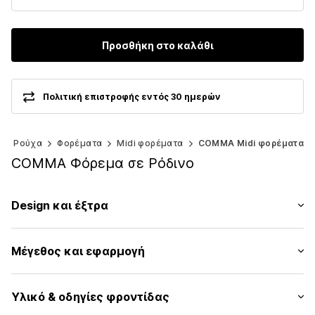
Προσθήκη στο καλάθι
Πολιτική επιστροφής εντός 30 ημερών
Ρούχα
Φορέματα
Midi φορέματα
COMMA Midi φορέματα
COMMA Φόρεμα σε Ρόδινο
Design και έξτρα
Μονόχρωμα
Μέγεθος και εφαρμογή
Σατέν
Στρόγγυλη λαιμόκοψη
Μήκος μανικιού: Χωρίς μανίκι
Πλισέ
Υλικό & οδηγίες φροντίδας
Μήκος: Μήκος 3/4
Σχεδιασμός κρουαζέ