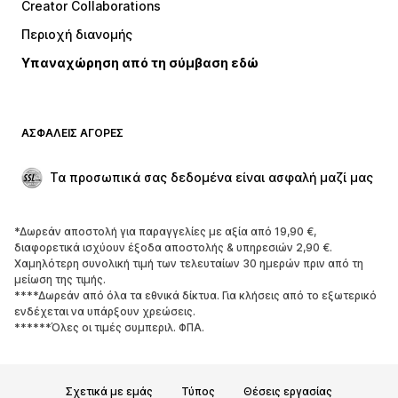
Creator Collaborations
Μπουφάν
Πουλόβερ και πλεκτά
Περιοχή διανομής
Εσώρουχα
Πουκάμισα και τουνίκ
Υπαναχώρηση από τη σύμβαση εδώ
Παλτό
Φούστες
Μαγιό
Φούτερ
Μπλέιζερ
Ολόσωμες φόρμες
ΑΣΦΑΛΕΊΣ ΑΓΟΡΈΣ
Μεγάλα μεγέθη
Μόδα εγκυμοσύνης
Περιστάσεις
Aποκλειστικά
Τα προσωπικά σας δεδομένα είναι ασφαλή μαζί μας
Upcycled
*Δωρεάν αποστολή για παραγγελίες με αξία από 19,90 €,
ΠΑΠΟΎΤΣΙΑ
διαφορετικά ισχύουν έξοδα αποστολής & υπηρεσιών 2,90 €.
Χαμηλότερη συνολική τιμή των τελευταίων 30 ημερών πριν από τη
ΝΕΑ
Trending
μείωση της τιμής.
****Δωρεάν από όλα τα εθνικά δίκτυα. Για κλήσεις από το εξωτερικό
Sneakers
Μποτάκια
ενδέχεται να υπάρξουν χρεώσεις.
Γόβες και ψηλοτάκουνα
Μπότες
******Όλες οι τιμές συμπεριλ. ΦΠΑ.
Σανδάλια
Χαμηλά παπούτσια
Αθλητικά παπούτσια
Μπαλαρίνες
Σχετικά με εμάς
Τύπος
Θέσεις εργασίας