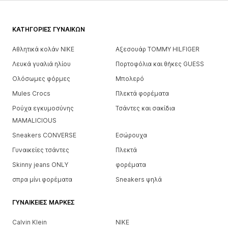
ΚΑΤΗΓΟΡΊΕΣ ΓΥΝΑΙΚΏΝ
Αθλητικά κολάν NIKE
Αξεσουάρ TOMMY HILFIGER
Λευκά γυαλιά ηλίου
Πορτοφόλια και θήκες GUESS
Ολόσωμες φόρμες
Μπολερό
Mules Crocs
Πλεκτά φορέματα
Ρούχα εγκυμοσύνης
Τσάντες και σακίδια
MAMALICIOUS
Sneakers CONVERSE
Εσώρουχα
Γυναικείες τσάντες
Πλεκτά
Skinny jeans ONLY
φορέματα
σπρα μίνι φορέματα
Sneakers ψηλά
ΓΥΝΑΙΚΕΊΕΣ ΜΆΡΚΕΣ
Calvin Klein
NIKE