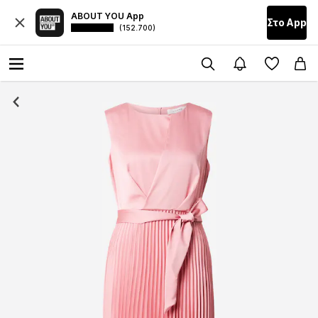
ABOUT YOU App
Στο Αpp
(152.700)