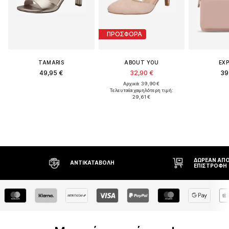
ΠΡΟΣΦΟΡΑ
TAMARIS
ABOUT YOU
EXP
49,95 €
32,90 €
39
Αρχικά: 39,90 €
Τελευταία χαμηλότερη τιμή:
29,61 €
ΔΩΡΕΆΝ ΑΠΟΣΤΟΛΉ* ΚΑΙ
ΔΙΚΑΊΩΜΑ
ΕΠΙΣΤΡΟΦΉ
ΗΜΕΡΏΝ