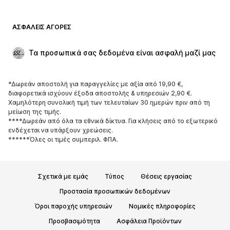
Μαγιό
Φούτερ
Μπλέιζερ
Ολόσωμες φόρμες
ΑΣΦΑΛΕΊΣ ΑΓΟΡΈΣ
Μεγάλα μεγέθη
Μόδα εγκυμοσύνης
Περιστάσεις
Aποκλειστικά
Τα προσωπικά σας δεδομένα είναι ασφαλή μαζί μας
Upcycled
*Δωρεάν αποστολή για παραγγελίες με αξία από 19,90 €,
ΠΑΠΟΎΤΣΙΑ
διαφορετικά ισχύουν έξοδα αποστολής & υπηρεσιών 2,90 €.
Χαμηλότερη συνολική τιμή των τελευταίων 30 ημερών πριν από τη
ΝΕΑ
Trending
μείωση της τιμής.
****Δωρεάν από όλα τα εθνικά δίκτυα. Για κλήσεις από το εξωτερικό
Sneakers
Μποτάκια
ενδέχεται να υπάρξουν χρεώσεις.
Γόβες και ψηλοτάκουνα
Μπότες
******Όλες οι τιμές συμπεριλ. ΦΠΑ.
Σανδάλια
Χαμηλά παπούτσια
Αθλητικά παπούτσια
Μπαλαρίνες
Σχετικά με εμάς
Τύπος
Θέσεις εργασίας
Mules
Παντόφλες
Προστασία προσωπικών δεδομένων
Σαγιονάρες
Αποκλειστικά
Όροι παροχής υπηρεσιών
Νομικές πληροφορίες
ΑΘΛΗΤΙΚΆ
Προσβασιμότητα
Ασφάλεια Προϊόντων