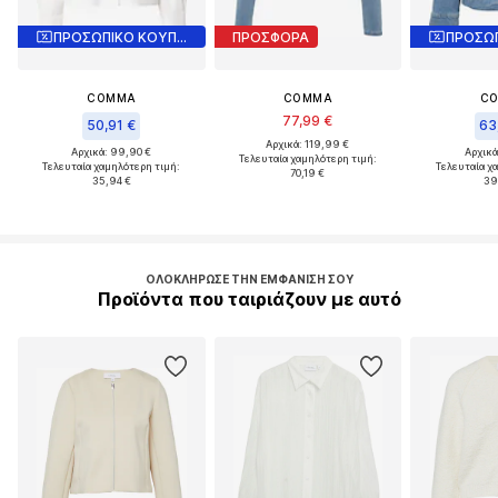
ΠΡΟΣΩΠΙΚΟ ΚΟΥΠΟΝΙ
ΠΡΟΣΦΟΡΑ
COMMA
COMMA
C
77,99 €
50,91 €
63
Αρχικά: 119,99 €
Αρχικά: 99,90 €
Αρχικά
Τελευταία χαμηλότερη τιμή:
Τελευταία χαμηλότερη τιμή:
Τελευταία χ
70,19 €
35,94 €
39
ΟΛΟΚΛΉΡΩΣΕ ΤΗΝ ΕΜΦΆΝΙΣΉ ΣΟΥ
Προϊόντα που ταιριάζουν με αυτό