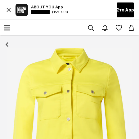
ABOUT YOU App
Στο Αpp
(152.700)