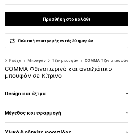
Προσθήκη στο καλάθι
Πολιτική επιστροφής εντός 30 ημερών
ες
Ρούχα
Μπουφάν
Τζιν μπουφάν
COMMA Τζιν μπουφάν
COMMA Φθινοπωρινό και ανοιξιάτικο
μπουφάν σε Κίτρινο
Design και έξτρα
Μονόχρωμα
Μέγεθος και εφαρμογή
Τζιν
Μπλουζόν
Εφαρμογή: Στενή εφαρμογή
Τσέπη στήθους
Υλικό & οδηγίες φροντίδας