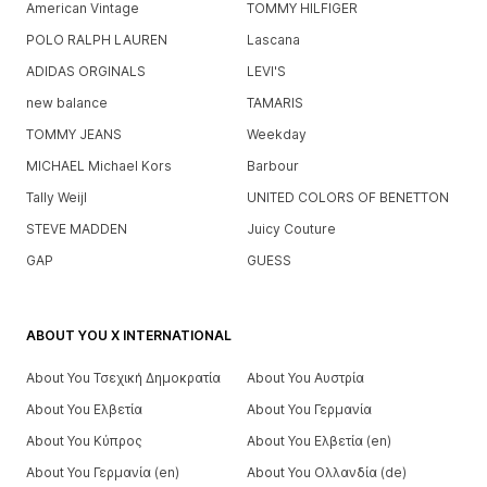
American Vintage
TOMMY HILFIGER
POLO RALPH LAUREN
Lascana
ADIDAS ORGINALS
LEVI'S
new balance
TAMARIS
TOMMY JEANS
Weekday
MICHAEL Michael Kors
Barbour
Tally Weijl
UNITED COLORS OF BENETTON
STEVE MADDEN
Juicy Couture
GAP
GUESS
ABOUT YOU X INTERNATIONAL
About You Τσεχική Δημοκρατία
About You Αυστρία
About You Ελβετία
About You Γερμανία
About You Κύπρος
About You Ελβετία (en)
About You Γερμανία (en)
About You Ολλανδία (de)