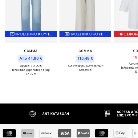
ΠΡΟΣΩΠΙΚΟ ΚΟΥΠΟΝΙ
ΠΡΟΣΩΠΙΚΟ ΚΟΥΠΟΝΙ
ΠΡΟΣΦΟΡ
COMMA
COMMA
C
19
Από 44,96 €
110,49 €
Αρχικά
Αρχικά: 89,90 €
Τελευταία χαμηλότερη τιμή:
Τελευταία χ
Τελευταία χαμηλότερη τιμή:
129,99 €
13
47,92 €
ΔΩΡΕΆΝ ΑΠΟΣΤΟΛΉ* ΚΑΙ
ΔΙΚΑ
ΕΠΙΣΤΡΟΦΉ
ΗΜΕΡ