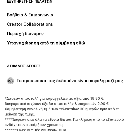
ΕΞΥΠΗΡΈΤΗΣΗ ΠΕΛΑΤΏΝ
ΝΕΑ
Trending
Φορέματα
Τζιν
Βοήθεια & Επικοινωνία
Μπλούζες
Παντελόνια
Creator Collaborations
Μπουφάν
Πουλόβερ και πλεκτά
Περιοχή διανομής
Εσώρουχα
Πουκάμισα και τουνίκ
Υπαναχώρηση από τη σύμβαση εδώ
Παλτό
Φούστες
Μαγιό
Φούτερ
Μπλέιζερ
Ολόσωμες φόρμες
ΑΣΦΑΛΕΊΣ ΑΓΟΡΈΣ
Μεγάλα μεγέθη
Μόδα εγκυμοσύνης
Περιστάσεις
Aποκλειστικά
Τα προσωπικά σας δεδομένα είναι ασφαλή μαζί μας
Upcycled
*Δωρεάν αποστολή για παραγγελίες με αξία από 19,90 €,
ΠΑΠΟΎΤΣΙΑ
διαφορετικά ισχύουν έξοδα αποστολής & υπηρεσιών 2,90 €.
Χαμηλότερη συνολική τιμή των τελευταίων 30 ημερών πριν από τη
ΝΕΑ
Trending
μείωση της τιμής.
****Δωρεάν από όλα τα εθνικά δίκτυα. Για κλήσεις από το εξωτερικό
Sneakers
Μποτάκια
ενδέχεται να υπάρξουν χρεώσεις.
Γόβες και ψηλοτάκουνα
Μπότες
******Όλες οι τιμές συμπεριλ. ΦΠΑ.