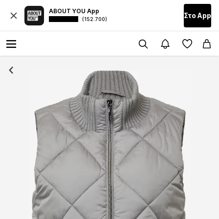
ABOUT YOU App
Στο Αpp
(152.700)