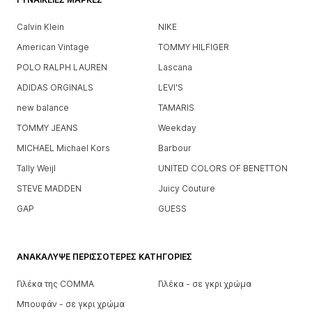
Calvin Klein
NIKE
American Vintage
TOMMY HILFIGER
POLO RALPH LAUREN
Lascana
ADIDAS ORGINALS
LEVI'S
new balance
TAMARIS
TOMMY JEANS
Weekday
MICHAEL Michael Kors
Barbour
Tally Weijl
UNITED COLORS OF BENETTON
STEVE MADDEN
Juicy Couture
GAP
GUESS
ΑΝΑΚΆΛΥΨΕ ΠΕΡΙΣΣΌΤΕΡΕΣ ΚΑΤΗΓΟΡΊΕΣ
Γιλέκα της COMMA
Γιλέκα - σε γκρι χρώμα
Μπουφάν - σε γκρι χρώμα