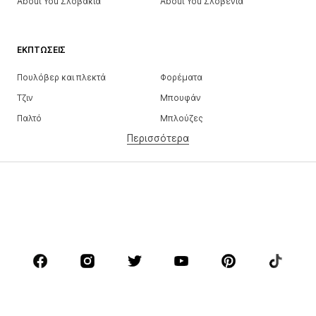
About You Σλοβακία
About You Σλοβενία
ΕΚΠΤΏΣΕΙΣ
Πουλόβερ και πλεκτά
Φορέματα
Τζιν
Μπουφάν
Παλτό
Μπλούζες
Περισσότερα
Παντελόνια
Εσώρουχα
Φούστες
Πουκάμισα και τουνίκ
Φούτερ
Μπλέιζερ
Μαγιό
Ολόσωμες φόρμες
Μεγάλα μεγέθη
Μόδα εγκυμοσύνης
Παπούτσια
Αθλητικά
Αξεσουάρ
Premium
ΡΟΎΧΑ