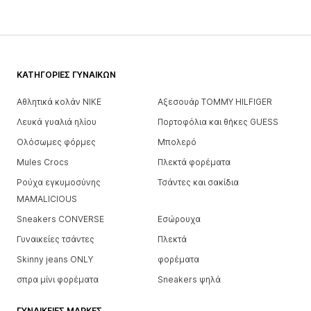
ΚΑΤΗΓΟΡΊΕΣ ΓΥΝΑΙΚΏΝ
Αθλητικά κολάν NIKE
Αξεσουάρ TOMMY HILFIGER
Λευκά γυαλιά ηλίου
Πορτοφόλια και θήκες GUESS
Ολόσωμες φόρμες
Μπολερό
Mules Crocs
Πλεκτά φορέματα
Ρούχα εγκυμοσύνης
Τσάντες και σακίδια
MAMALICIOUS
Sneakers CONVERSE
Εσώρουχα
Γυναικείες τσάντες
Πλεκτά
Skinny jeans ONLY
φορέματα
σπρα μίνι φορέματα
Sneakers ψηλά
ΓΥΝΑΙΚΕΊΕΣ ΜΆΡΚΕΣ