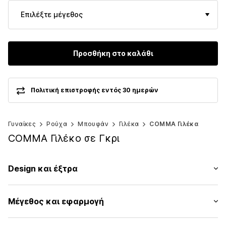
Επιλέξτε μέγεθος
Προσθήκη στο καλάθι
Πολιτική επιστροφής εντός 30 ημερών
Γυναίκες
Ρούχα
Μπουφάν
Γιλέκα
COMMA Γιλέκα
COMMA Γιλέκο σε Γκρι
Design και έξτρα
Μονόχρωμα
Μέγεθος και εφαρμογή
Εμφανής πατιλέτα
Ραφές στον ίδιο τόνο
Μήκος: Μήκος κανονικό