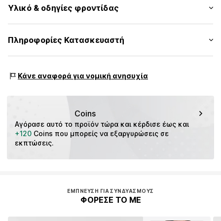
Ελαφρά σαγρέ εσωτερική πλευρά
Υλικό & οδηγίες φροντίδας
Εφαρμογή: Κανονική εφαρμογή
Με ελαφρύ φοδράρισμα
Πίνακας μεγεθών
Αριθμός Αντικειμένου.
CMM9dfn001000002
Εξωτερικό ύφασμα: 100% Πολυεστέρας - PES
Πληροφορίες Κατασκευαστή
Επένδυση: 100% Πολυαμίδιο - PA
s. Oliver Sales GmbH & Co. KG__
Χώρα προέλευσης: Κίνα
s.Oliver Str. 1
Κάνε αναφορά για νομική ανησυχία
DE-97228 Rottendorf
DE
info@soliver.com
Coins
Αγόρασε αυτό το προϊόν τώρα και κέρδισε έως και 
+120
 Coins που μπορείς να εξαργυρώσεις σε 
εκπτώσεις.
ΈΜΠΝΕΥΣΗ ΓΙΑ ΣΥΝΔΥΑΣΜΟΎΣ
ΦΟΡΕΣΕ ΤΟ ΜΕ