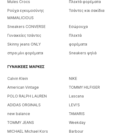
Mules Crocs
Πλεκτά φορέματα
Ρούχα εγκυμοσύνης
Τσάντες και σακίδια
MAMALICIOUS
Sneakers CONVERSE
Εσώρουχα
Γυναικείες τσάντες
Πλεκτά
Skinny jeans ONLY
φορέματα
σπρα μίνι φορέματα
Sneakers ψηλά
ΓΥΝΑΙΚΕΊΕΣ ΜΆΡΚΕΣ
Calvin Klein
NIKE
American Vintage
TOMMY HILFIGER
POLO RALPH LAUREN
Lascana
ADIDAS ORGINALS
LEVI'S
new balance
TAMARIS
TOMMY JEANS
Weekday
MICHAEL Michael Kors
Barbour