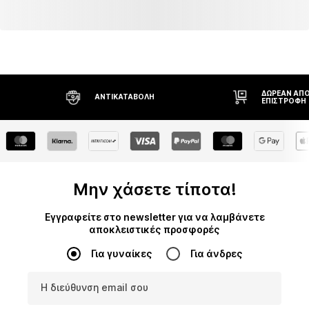
ΔΩΡΕΆΝ ΑΠΟ
ΑΝΤΙΚΑΤΑΒΟΛΉ
ΕΠΙΣΤΡΟΦΉ
Μην χάσετε τίποτα!
Εγγραφείτε στο newsletter για να λαμβάνετε
αποκλειστικές προσφορές
Για γυναίκες
Για άνδρες
Η διεύθυνση email σου