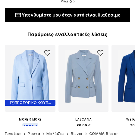
Μπλέιζερ
Υπενθυμίστε μου όταν αυτό είναι διαθέσιμο
Παρόμοιες εναλλακτικές λύσεις
ΠΡΟΣΩΠΙΚΟ ΚΟΥΠΟΝΙ
MORE & MORE
LASCANA
WE F
89,99 €
79
97,75 €
Γυναίκες
Ρούχα
Μπλέιζερ
Blazer
COMMA Blazer
+
2
Αρχικά: 139,00 €