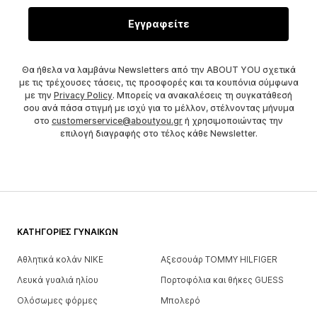
Εγγραφείτε
Θα ήθελα να λαμβάνω Newsletters από την ABOUT YOU σχετικά
με τις τρέχουσες τάσεις, τις προσφορές και τα κουπόνια σύμφωνα
με την
Privacy Policy
. Μπορείς να ανακαλέσεις τη συγκατάθεσή
σου ανά πάσα στιγμή με ισχύ για το μέλλον, στέλνοντας μήνυμα
στο
customerservice@aboutyou.gr
ή χρησιμοποιώντας την
επιλογή διαγραφής στο τέλος κάθε Newsletter.
ΚΑΤΗΓΟΡΊΕΣ ΓΥΝΑΙΚΏΝ
Αθλητικά κολάν NIKE
Αξεσουάρ TOMMY HILFIGER
Λευκά γυαλιά ηλίου
Πορτοφόλια και θήκες GUESS
Ολόσωμες φόρμες
Μπολερό