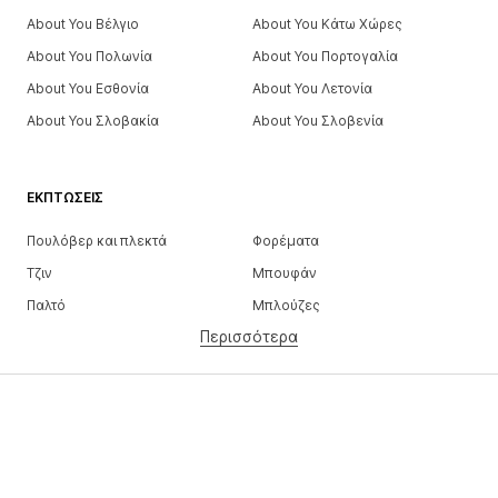
About You Βέλγιο
About You Κάτω Χώρες
About You Πολωνία
About You Πορτογαλία
About You Εσθονία
About You Λετονία
About You Σλοβακία
About You Σλοβενία
ΕΚΠΤΏΣΕΙΣ
Πουλόβερ και πλεκτά
Φορέματα
Τζιν
Μπουφάν
Παλτό
Μπλούζες
Περισσότερα
Παντελόνια
Εσώρουχα
Φούστες
Πουκάμισα και τουνίκ
Φούτερ
Μπλέιζερ
Μαγιό
Ολόσωμες φόρμες
Μεγάλα μεγέθη
Μόδα εγκυμοσύνης