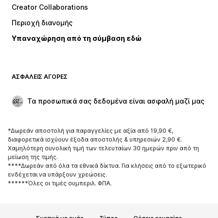
Creator Collaborations
Μπουφάν
Πουλόβερ και πλεκτά
Περιοχή διανομής
Εσώρουχα
Πουκάμισα και τουνίκ
Υπαναχώρηση από τη σύμβαση εδώ
Παλτό
Φούστες
Μαγιό
Φούτερ
Μπλέιζερ
Ολόσωμες φόρμες
ΑΣΦΑΛΕΊΣ ΑΓΟΡΈΣ
Μεγάλα μεγέθη
Μόδα εγκυμοσύνης
Περιστάσεις
Aποκλειστικά
Τα προσωπικά σας δεδομένα είναι ασφαλή μαζί μας
Upcycled
*Δωρεάν αποστολή για παραγγελίες με αξία από 19,90 €,
ΠΑΠΟΎΤΣΙΑ
διαφορετικά ισχύουν έξοδα αποστολής & υπηρεσιών 2,90 €.
Χαμηλότερη συνολική τιμή των τελευταίων 30 ημερών πριν από τη
ΝΕΑ
Trending
μείωση της τιμής.
****Δωρεάν από όλα τα εθνικά δίκτυα. Για κλήσεις από το εξωτερικό
Sneakers
Μποτάκια
ενδέχεται να υπάρξουν χρεώσεις.
Γόβες και ψηλοτάκουνα
Μπότες
******Όλες οι τιμές συμπεριλ. ΦΠΑ.
Σανδάλια
Χαμηλά παπούτσια
Αθλητικά παπούτσια
Μπαλαρίνες