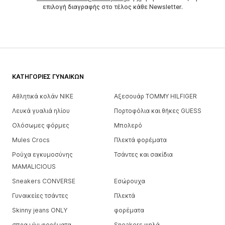
επιλογή διαγραφής στο τέλος κάθε Newsletter.
ΚΑΤΗΓΟΡΊΕΣ ΓΥΝΑΙΚΏΝ
Αθλητικά κολάν NIKE
Αξεσουάρ TOMMY HILFIGER
Λευκά γυαλιά ηλίου
Πορτοφόλια και θήκες GUESS
Ολόσωμες φόρμες
Μπολερό
Mules Crocs
Πλεκτά φορέματα
Ρούχα εγκυμοσύνης
Τσάντες και σακίδια
MAMALICIOUS
Sneakers CONVERSE
Εσώρουχα
Γυναικείες τσάντες
Πλεκτά
Skinny jeans ONLY
φορέματα
σπρα μίνι φορέματα
Sneakers ψηλά