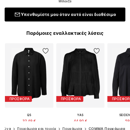
Μπλούζα
Υπενθυμίστε μου όταν αυτό είναι διαθέσιμο
Παρόμοιες εναλλακτικές λύσεις
ΠΡΟΣΦΟΡΑ
ΠΡΟΣΦΟΡΑ
ΠΡΟΣΦΟΡ
QS
YAS
SEIDE
32,49 €
44,90 €
59
Αρχικά: 49,99 €
Αρχικά: 49,90 €
Αρχικά
Ρούχα
Πουκάμισα και τουνίκ
Πουκάμισα
COMMA Πουκάμισα