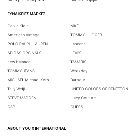
ΓΥΝΑΙΚΕΊΕΣ ΜΆΡΚΕΣ
Calvin Klein
NIKE
American Vintage
TOMMY HILFIGER
POLO RALPH LAUREN
Lascana
ADIDAS ORGINALS
LEVI'S
new balance
TAMARIS
TOMMY JEANS
Weekday
MICHAEL Michael Kors
Barbour
Tally Weijl
UNITED COLORS OF BENETTON
STEVE MADDEN
Juicy Couture
GAP
GUESS
ABOUT YOU X INTERNATIONAL