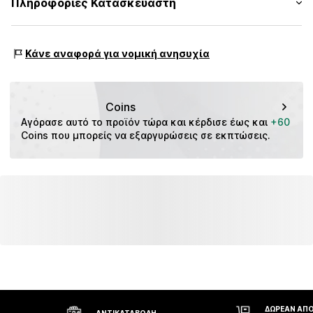
Πληροφορίες Κατασκευαστή
Μπλούζα
Πίνακας μεγεθών
Χώρα προέλευσης: Ινδονησία
Αριθμός Αντικειμένου.
s. Oliver Sales GmbH & Co. KG__
CMM99q9001000002
s.Oliver Str. 1
Κάνε αναφορά για νομική ανησυχία
DE-97228 Rottendorf
DE
info@soliver.com
Coins
Αγόρασε αυτό το προϊόν τώρα και κέρδισε έως και 
+60
Coins που μπορείς να εξαργυρώσεις σε εκπτώσεις.
ΔΩΡΕΆΝ ΑΠΟ
ΑΝΤΙΚΑΤΑΒΟΛΉ