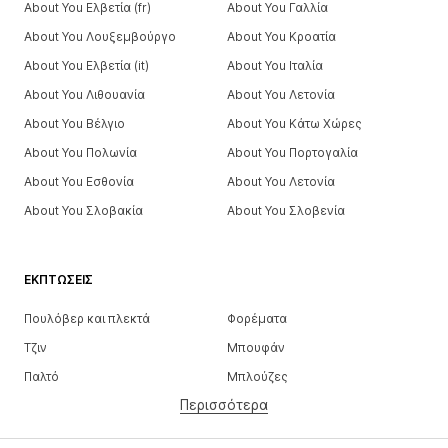
About You Ελβετία (fr)
About You Γαλλία
About You Λουξεμβούργο
About You Κροατία
About You Ελβετία (it)
About You Ιταλία
About You Λιθουανία
About You Λετονία
About You Βέλγιο
About You Κάτω Χώρες
About You Πολωνία
About You Πορτογαλία
About You Εσθονία
About You Λετονία
About You Σλοβακία
About You Σλοβενία
ΕΚΠΤΏΣΕΙΣ
Πουλόβερ και πλεκτά
Φορέματα
Τζιν
Μπουφάν
Παλτό
Μπλούζες
Περισσότερα
Παντελόνια
Εσώρουχα
Φούστες
Πουκάμισα και τουνίκ