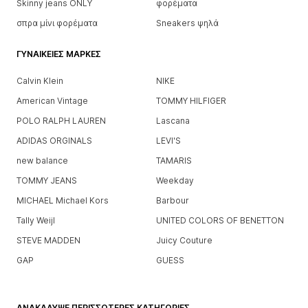
Skinny jeans ONLY
φορέματα
σπρα μίνι φορέματα
Sneakers ψηλά
ΓΥΝΑΙΚΕΊΕΣ ΜΆΡΚΕΣ
Calvin Klein
NIKE
American Vintage
TOMMY HILFIGER
POLO RALPH LAUREN
Lascana
ADIDAS ORGINALS
LEVI'S
new balance
TAMARIS
TOMMY JEANS
Weekday
MICHAEL Michael Kors
Barbour
Tally Weijl
UNITED COLORS OF BENETTON
STEVE MADDEN
Juicy Couture
GAP
GUESS
ΑΝΑΚΆΛΥΨΕ ΠΕΡΙΣΣΌΤΕΡΕΣ ΚΑΤΗΓΟΡΊΕΣ