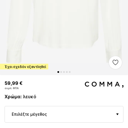
Έχει σχεδόν εξαντληθεί
59,99 €
59,99 €
συμπ. ΦΠΑ
συμπ. ΦΠΑ
Χρώμα
:
λευκό
Επιλέξτε μέγεθος