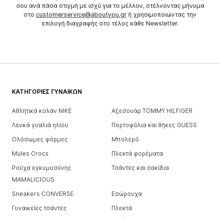
σου ανά πάσα στιγμή με ισχύ για το μέλλον, στέλνοντας μήνυμα
στο
customerservice@aboutyou.gr
ή χρησιμοποιώντας την
επιλογή διαγραφής στο τέλος κάθε Newsletter.
ΚΑΤΗΓΟΡΊΕΣ ΓΥΝΑΙΚΏΝ
Αθλητικά κολάν NIKE
Αξεσουάρ TOMMY HILFIGER
Λευκά γυαλιά ηλίου
Πορτοφόλια και θήκες GUESS
Ολόσωμες φόρμες
Μπολερό
Mules Crocs
Πλεκτά φορέματα
Ρούχα εγκυμοσύνης
Τσάντες και σακίδια
MAMALICIOUS
Sneakers CONVERSE
Εσώρουχα
Γυναικείες τσάντες
Πλεκτά