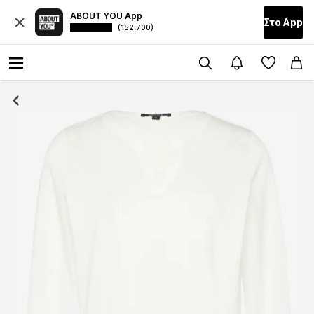
ABOUT YOU App
Στο Αpp
(152.700)