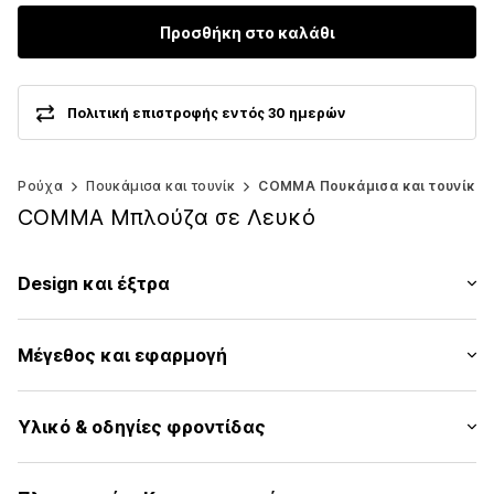
Προσθήκη στο καλάθι
Πολιτική επιστροφής εντός 30 ημερών
Ρούχα
Πουκάμισα και τουνίκ
COMMA Πουκάμισα και τουνίκ
COMMA Μπλούζα σε Λευκό
Design και έξτρα
Μονόχρωμα
Μέγεθος και εφαρμογή
Βισκόζη
Λαιμόκοψη τουνίκ
Μήκος μανικιού: Μακρύ μανίκι
Ντραπέ / με σούρες
Υλικό & οδηγίες φροντίδας
Μήκος: Μήκος κανονικό
Ίσιο στρίφωμα
Εφαρμογή: Κανονική εφαρμογή
Ραφές στον ίδιο τόνο
Υλικό: 94% Βισκόζη, 6% Ελαστάνη