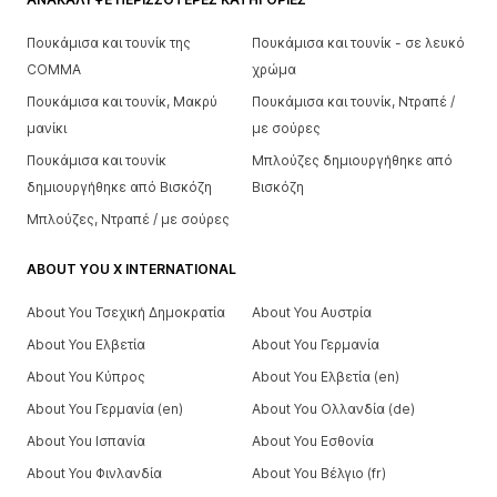
Πουκάμισα και τουνίκ της
Πουκάμισα και τουνίκ - σε λευκό
COMMA
χρώμα
Πουκάμισα και τουνίκ, Μακρύ
Πουκάμισα και τουνίκ, Ντραπέ /
μανίκι
με σούρες
Πουκάμισα και τουνίκ
Μπλούζες δημιουργήθηκε από
δημιουργήθηκε από Βισκόζη
Βισκόζη
Μπλούζες, Ντραπέ / με σούρες
ABOUT YOU X INTERNATIONAL
About You Τσεχική Δημοκρατία
About You Αυστρία
About You Ελβετία
About You Γερμανία
About You Κύπρος
About You Ελβετία (en)
About You Γερμανία (en)
About You Ολλανδία (de)
About You Ισπανία
About You Εσθονία
About You Φινλανδία
About You Βέλγιο (fr)