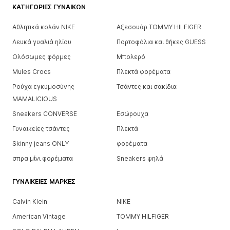
ΚΑΤΗΓΟΡΊΕΣ ΓΥΝΑΙΚΏΝ
Αθλητικά κολάν NIKE
Αξεσουάρ TOMMY HILFIGER
Λευκά γυαλιά ηλίου
Πορτοφόλια και θήκες GUESS
Ολόσωμες φόρμες
Μπολερό
Mules Crocs
Πλεκτά φορέματα
Ρούχα εγκυμοσύνης
Τσάντες και σακίδια
MAMALICIOUS
Sneakers CONVERSE
Εσώρουχα
Γυναικείες τσάντες
Πλεκτά
Skinny jeans ONLY
φορέματα
σπρα μίνι φορέματα
Sneakers ψηλά
ΓΥΝΑΙΚΕΊΕΣ ΜΆΡΚΕΣ
Calvin Klein
NIKE
American Vintage
TOMMY HILFIGER