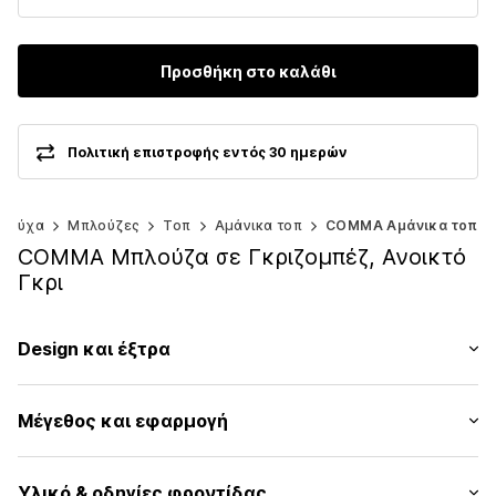
Προσθήκη στο καλάθι
Πολιτική επιστροφής εντός 30 ημερών
Ρούχα
Μπλούζες
Τοπ
Αμάνικα τοπ
COMMA Αμάνικα τοπ
COMMA Μπλούζα σε Γκριζομπέζ, Ανοικτό
Γκρι
Design και έξτρα
Animal print
Μέγεθος και εφαρμογή
Χωρίς γιακά
Πιέτες
Μήκος μανικιού: Χωρίς μανίκι
Κλείσιμο με κουμπί και θηλάκι
Υλικό & οδηγίες φροντίδας