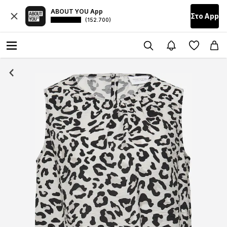
ABOUT YOU App
Στο Αpp
(152.700)