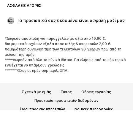
Μπλέιζερ
Ολόσωμες φόρμες
ΑΣΦΑΛΕΊΣ ΑΓΟΡΈΣ
Μεγάλα μεγέθη
Μόδα εγκυμοσύνης
Περιστάσεις
Aποκλειστικά
Τα προσωπικά σας δεδομένα είναι ασφαλή μαζί μας
Upcycled
*Δωρεάν αποστολή για παραγγελίες με αξία από 19,90 €,
ΠΑΠΟΎΤΣΙΑ
διαφορετικά ισχύουν έξοδα αποστολής & υπηρεσιών 2,90 €.
Χαμηλότερη συνολική τιμή των τελευταίων 30 ημερών πριν από τη
ΝΕΑ
Trending
μείωση της τιμής.
****Δωρεάν από όλα τα εθνικά δίκτυα. Για κλήσεις από το εξωτερικό
Sneakers
Μποτάκια
ενδέχεται να υπάρξουν χρεώσεις.
Γόβες και ψηλοτάκουνα
Μπότες
******Όλες οι τιμές συμπεριλ. ΦΠΑ.
Σανδάλια
Χαμηλά παπούτσια
Αθλητικά παπούτσια
Μπαλαρίνες
Σχετικά με εμάς
Τύπος
Θέσεις εργασίας
Mules
Παντόφλες
Προστασία προσωπικών δεδομένων
Σαγιονάρες
Αποκλειστικά
Όροι παροχής υπηρεσιών
Νομικές πληροφορίες
ΑΘΛΗΤΙΚΆ
Προσβασιμότητα
Ασφάλεια Προϊόντων
© 2026 ABOUT YOU SE & Co. KG
Αθλητική ένδυση
Αθλήματα