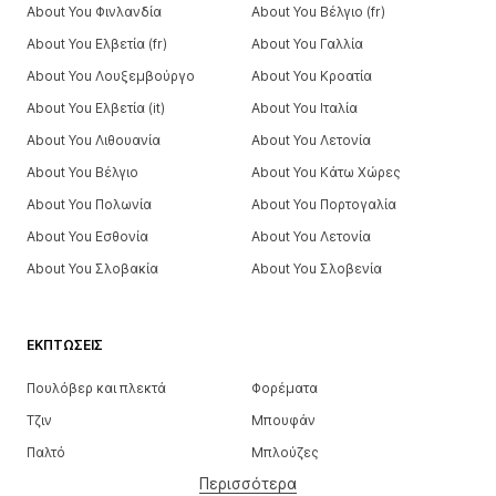
About You Φινλανδία
About You Βέλγιο (fr)
About You Ελβετία (fr)
About You Γαλλία
About You Λουξεμβούργο
About You Κροατία
About You Ελβετία (it)
About You Ιταλία
About You Λιθουανία
About You Λετονία
About You Βέλγιο
About You Κάτω Χώρες
About You Πολωνία
About You Πορτογαλία
About You Εσθονία
About You Λετονία
About You Σλοβακία
About You Σλοβενία
ΕΚΠΤΏΣΕΙΣ
Πουλόβερ και πλεκτά
Φορέματα
Τζιν
Μπουφάν
Παλτό
Μπλούζες
Περισσότερα
Παντελόνια
Εσώρουχα