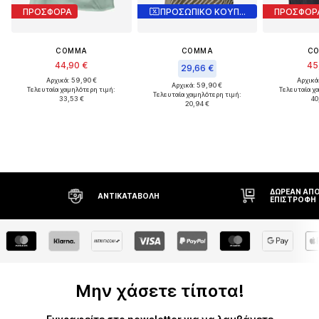
ΠΡΟΣΦΟΡΑ
ΠΡΟΣΩΠΙΚΟ ΚΟΥΠΟΝΙ
ΠΡΟΣΦΟΡ
COMMA
COMMA
C
44,90 €
45
29,66 €
Αρχικά: 59,90 €
Αρχικά
Αρχικά: 59,90 €
Τελευταία χαμηλότερη τιμή:
Τελευταία χ
Τελευταία χαμηλότερη τιμή:
33,53 €
40
20,94 €
ΔΩΡΕΆΝ ΑΠΟΣΤΟΛΉ* ΚΑΙ
ΑΝΤΙΚΑΤΑΒΟΛΉ
ΕΠΙΣΤΡΟΦΉ
Μην χάσετε τίποτα!