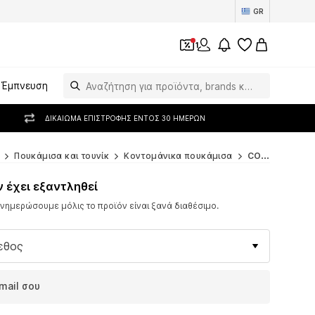
GR
1
Έμπνευση
ΔΙΚΑΊΩΜΑ ΕΠΙΣΤΡΟΦΉΣ ΕΝΤΌΣ 30 ΗΜΕΡΏΝ
Πουκάμισα και τουνίκ
Κοντομάνικα πουκάμισα
COMMA Κοντομάνικα πουκάμισα
ν έχει εξαντληθεί
ημερώσουμε μόλις το προϊόν είναι ξανά διαθέσιμο.
εθος
mail σου