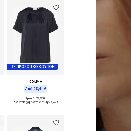
ΠΡΟΣΩΠΙΚΟ ΚΟΥΠΟΝΙ
COMMA
Από 25,41 €
Αρχικά: 49,90 €
Διαθέσιμα μεγέθη: XS, S, M, L, XXL
Τελευταία χαμηλότερη τιμή:
25,42 €
Προσθήκη στο καλάθι