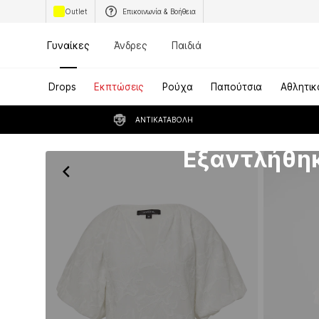
Outlet
Επικοινωνία & Βοήθεια
Γυναίκες
Άνδρες
Παιδιά
Drops
Εκπτώσεις
Ρούχα
Παπούτσια
Αθλητικ
ΑΝΤΙΚΑΤΑΒΟΛΉ
Δυστυχώς εξαντλήθηκε
Εξαντλήθη