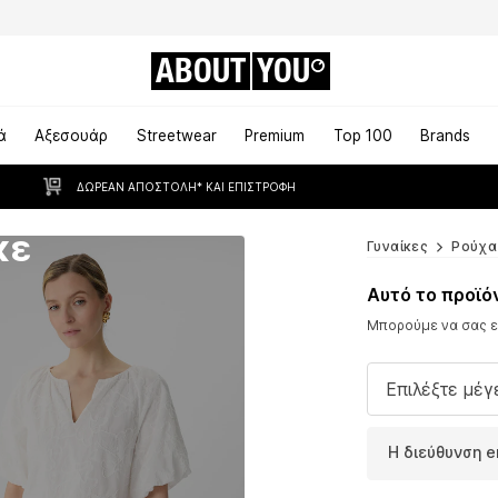
ABOUT
YOU
ά
Αξεσουάρ
Streetwear
Premium
Top 100
Brands
ΔΩΡΕΆΝ ΑΠΟΣΤΟΛΉ* ΚΑΙ ΕΠΙΣΤΡΟΦΉ
κε
Γυναίκες
Ρούχα
Αυτό το προϊό
Μπορούμε να σας εν
Επιλέξτε μέγ
Η διεύθυνση e