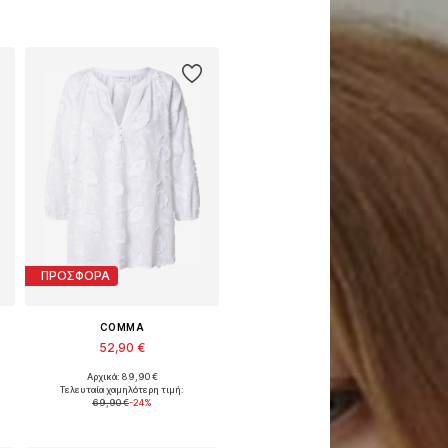
ΠΡΟΣΦΟΡΑ
COMMA
52,90 €
Αρχικά: 89,90 €
α μεγέθη: XS, S, M, L, XL, XXL
Διαθέσιμα μεγέθη: XS, S, M, L
Τελευταία χαμηλότερη τιμή:
69,90 €
-24%
Προσθήκη στο καλάθι