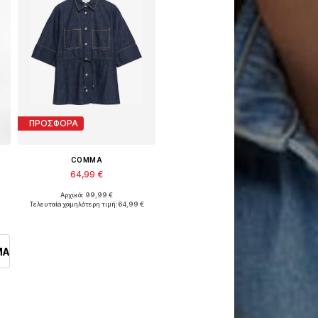
ΠΡΟΣΦΟΡΑ
COMMA
64,99 €
Αρχικά: 99,99 €
Διαθέσιμα μεγέθη: XS, S, M, L, XL
Τελευταία χαμηλότερη τιμή:
64,99 €
Προσθήκη στο καλάθι
MA