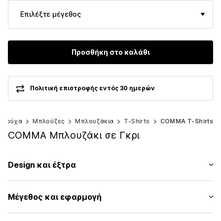
Επιλέξτε μέγεθος
Προσθήκη στο καλάθι
Πολιτική επιστροφής εντός 30 ημερών
Ρούχα
Μπλούζες
Μπλουζάκια
T-Shirts
COMMA T-Shirts
COMMA Μπλουζάκι σε Γκρι
Design και έξτρα
Μονόχρωμα
Μέγεθος και εφαρμογή
Ζέρσεϊ
Στρόγγυλη λαιμόκοψη
Μήκος μανικιού: Μανίκι ένα τέταρτο