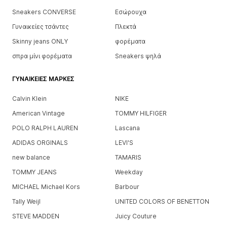
Sneakers CONVERSE
Εσώρουχα
Γυναικείες τσάντες
Πλεκτά
Skinny jeans ONLY
φορέματα
σπρα μίνι φορέματα
Sneakers ψηλά
ΓΥΝΑΙΚΕΊΕΣ ΜΆΡΚΕΣ
Calvin Klein
NIKE
American Vintage
TOMMY HILFIGER
POLO RALPH LAUREN
Lascana
ADIDAS ORGINALS
LEVI'S
new balance
TAMARIS
TOMMY JEANS
Weekday
MICHAEL Michael Kors
Barbour
Tally Weijl
UNITED COLORS OF BENETTON
STEVE MADDEN
Juicy Couture