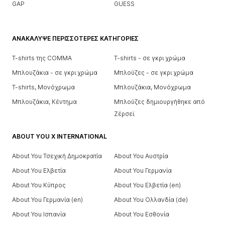
GAP
GUESS
ΑΝΑΚΆΛΥΨΕ ΠΕΡΙΣΣΌΤΕΡΕΣ ΚΑΤΗΓΟΡΊΕΣ
T-shirts της COMMA
T-shirts - σε γκρι χρώμα
Μπλουζάκια - σε γκρι χρώμα
Μπλούζες - σε γκρι χρώμα
T-shirts, Μονόχρωμα
Μπλουζάκια, Μονόχρωμα
Μπλουζάκια, Κέντημα
Μπλούζες δημιουργήθηκε από
Ζέρσεϊ
ABOUT YOU X INTERNATIONAL
About You Τσεχική Δημοκρατία
About You Αυστρία
About You Ελβετία
About You Γερμανία
About You Κύπρος
About You Ελβετία (en)
About You Γερμανία (en)
About You Ολλανδία (de)
About You Ισπανία
About You Εσθονία