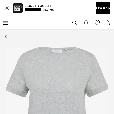
ABOUT YOU App
Στο Αpp
(152.700)