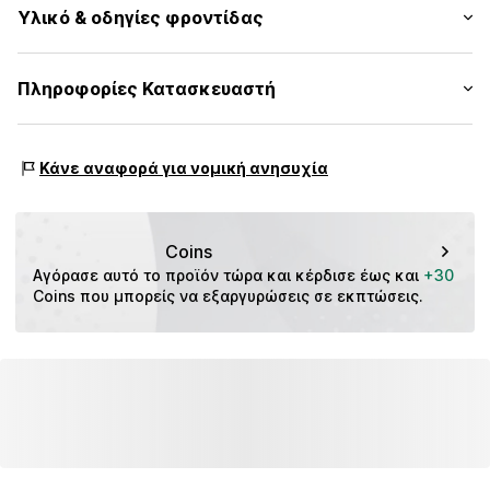
Κέντημα
Υλικό & οδηγίες φροντίδας
Μήκος: Μήκος κανονικό
Εφαρμογή: Χαλαρή εφαρμογή
Αριθμός Αντικειμένου.
CMM9drw001000002
Εξωτερικό ύφασμα: 100% Βαμβάκι
Πληροφορίες Κατασκευαστή
Πίνακας μεγεθών
Χώρα προέλευσης: Μπαγκλαντές
s. Oliver Sales GmbH & Co. KG__
s.Oliver Str. 1
Κάνε αναφορά για νομική ανησυχία
DE-97228 Rottendorf
DE
info@soliver.com
Coins
Αγόρασε αυτό το προϊόν τώρα και κέρδισε έως και 
+30
Coins που μπορείς να εξαργυρώσεις σε εκπτώσεις.