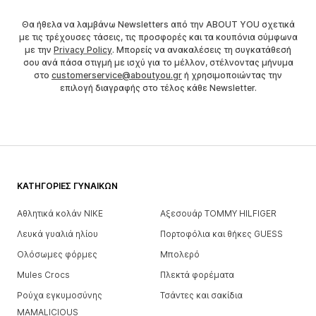
Θα ήθελα να λαμβάνω Newsletters από την ABOUT YOU σχετικά
με τις τρέχουσες τάσεις, τις προσφορές και τα κουπόνια σύμφωνα
με την
Privacy Policy
. Μπορείς να ανακαλέσεις τη συγκατάθεσή
σου ανά πάσα στιγμή με ισχύ για το μέλλον, στέλνοντας μήνυμα
στο
customerservice@aboutyou.gr
ή χρησιμοποιώντας την
επιλογή διαγραφής στο τέλος κάθε Newsletter.
ΚΑΤΗΓΟΡΊΕΣ ΓΥΝΑΙΚΏΝ
Αθλητικά κολάν NIKE
Αξεσουάρ TOMMY HILFIGER
Λευκά γυαλιά ηλίου
Πορτοφόλια και θήκες GUESS
Ολόσωμες φόρμες
Μπολερό
Mules Crocs
Πλεκτά φορέματα
Ρούχα εγκυμοσύνης
Τσάντες και σακίδια
MAMALICIOUS