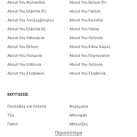
About You Φινλανδία
About You Βέλγιο (fr)
About You Ελβετία (fr)
About You Γαλλία
About You Λουξεμβούργο
About You Κροατία
About You Ελβετία (it)
About You Ιταλία
About You Λιθουανία
About You Λετονία
About You Βέλγιο
About You Κάτω Χώρες
About You Πολωνία
About You Πορτογαλία
About You Εσθονία
About You Λετονία
About You Σλοβακία
About You Σλοβενία
ΕΚΠΤΏΣΕΙΣ
Πουλόβερ και πλεκτά
Φορέματα
Τζιν
Μπουφάν
Παλτό
Μπλούζες
Περισσότερα
Παντελόνια
Εσώρουχα