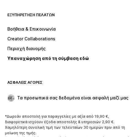
ΡΟΎΧΑ
ΕΞΥΠΗΡΈΤΗΣΗ ΠΕΛΑΤΏΝ
ΝΕΑ
Trending
Φορέματα
Τζιν
Βοήθεια & Επικοινωνία
Μπλούζες
Παντελόνια
Creator Collaborations
Μπουφάν
Πουλόβερ και πλεκτά
Περιοχή διανομής
Εσώρουχα
Πουκάμισα και τουνίκ
Υπαναχώρηση από τη σύμβαση εδώ
Παλτό
Φούστες
Μαγιό
Φούτερ
Μπλέιζερ
Ολόσωμες φόρμες
ΑΣΦΑΛΕΊΣ ΑΓΟΡΈΣ
Μεγάλα μεγέθη
Μόδα εγκυμοσύνης
Περιστάσεις
Aποκλειστικά
Τα προσωπικά σας δεδομένα είναι ασφαλή μαζί μας
Upcycled
*Δωρεάν αποστολή για παραγγελίες με αξία από 19,90 €,
ΠΑΠΟΎΤΣΙΑ
διαφορετικά ισχύουν έξοδα αποστολής & υπηρεσιών 2,90 €.
Χαμηλότερη συνολική τιμή των τελευταίων 30 ημερών πριν από τη
ΝΕΑ
Trending
μείωση της τιμής.