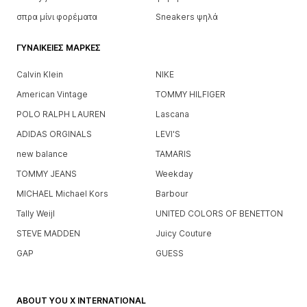
σπρα μίνι φορέματα
Sneakers ψηλά
ΓΥΝΑΙΚΕΊΕΣ ΜΆΡΚΕΣ
Calvin Klein
NIKE
American Vintage
TOMMY HILFIGER
POLO RALPH LAUREN
Lascana
ADIDAS ORGINALS
LEVI'S
new balance
TAMARIS
TOMMY JEANS
Weekday
MICHAEL Michael Kors
Barbour
Tally Weijl
UNITED COLORS OF BENETTON
STEVE MADDEN
Juicy Couture
GAP
GUESS
ABOUT YOU X INTERNATIONAL