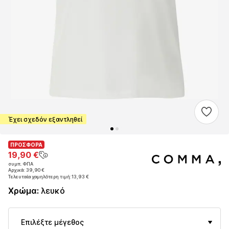
Έχει σχεδόν εξαντληθεί
ΠΡΟΣΦΟΡΑ
ΠΡΟΣΦΟΡΑ
19,90 €
19,90 €
συμπ. ΦΠΑ
συμπ. ΦΠΑ
Αρχικά: 39,90 €
Αρχικά: 39,90 €
Τελευταία χαμηλότερη τιμή:
Τελευταία χαμηλότερη τιμή:
13,93 €
13,93 €
Χρώμα
:
λευκό
Επιλέξτε μέγεθος