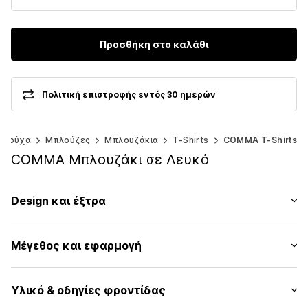
Προσθήκη στο καλάθι
Πολιτική επιστροφής εντός 30 ημερών
Ρούχα
Μπλούζες
Μπλουζάκια
T-Shirts
COMMA T-Shirts
COMMA Μπλουζάκι σε Λευκό
Design και έξτρα
Εκτύπωση συνθήματος
Μέγεθος και εφαρμογή
Ζέρσεϊ
Στρόγγυλη λαιμόκοψη
Μήκος μανικιού: Μανίκι ένα τέταρτο
Γαζωμένο στρίφωμα/άκρη
Υλικό & οδηγίες φροντίδας
Μήκος: Μήκος κανονικό
Λαιμός με μανσέτα/πλεκτό ριπ