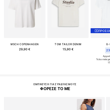
MSCH COPENHAGEN
TOM TAILOR DENIM
G-
29,90 €
15,90 €
23
Αρχικά
Τελευταία χ
17
ΈΜΠΝΕΥΣΗ ΓΙΑ ΣΥΝΔΥΑΣΜΟΎΣ
ΦΟΡΕΣΕ ΤΟ ΜΕ