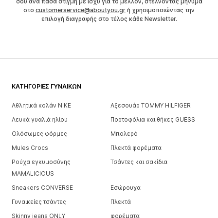
σου ανά πάσα στιγμή με ισχύ για το μέλλον, στέλνοντας μήνυμα
στο
customerservice@aboutyou.gr
ή χρησιμοποιώντας την
επιλογή διαγραφής στο τέλος κάθε Newsletter.
ΚΑΤΗΓΟΡΊΕΣ ΓΥΝΑΙΚΏΝ
Αθλητικά κολάν NIKE
Αξεσουάρ TOMMY HILFIGER
Λευκά γυαλιά ηλίου
Πορτοφόλια και θήκες GUESS
Ολόσωμες φόρμες
Μπολερό
Mules Crocs
Πλεκτά φορέματα
Ρούχα εγκυμοσύνης
Τσάντες και σακίδια
MAMALICIOUS
Sneakers CONVERSE
Εσώρουχα
Γυναικείες τσάντες
Πλεκτά
Skinny jeans ONLY
φορέματα