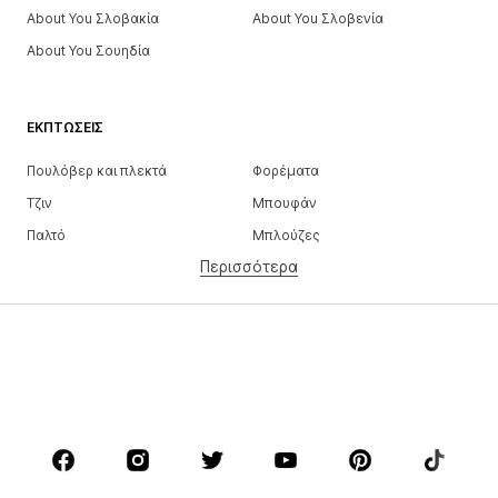
About You Σλοβακία
About You Σλοβενία
About You Σουηδία
ΕΚΠΤΏΣΕΙΣ
Πουλόβερ και πλεκτά
Φορέματα
Τζιν
Μπουφάν
Παλτό
Μπλούζες
Περισσότερα
Παντελόνια
Εσώρουχα
Φούστες
Πουκάμισα και τουνίκ
Φούτερ
Μπλέιζερ
Μαγιό
Ολόσωμες φόρμες
Μεγάλα μεγέθη
Μόδα εγκυμοσύνης
Παπούτσια
Αθλητικά
Αξεσουάρ
Premium