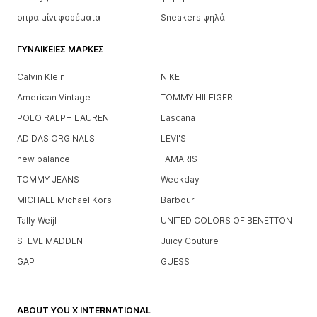
σπρα μίνι φορέματα
Sneakers ψηλά
ΓΥΝΑΙΚΕΊΕΣ ΜΆΡΚΕΣ
Calvin Klein
NIKE
American Vintage
TOMMY HILFIGER
POLO RALPH LAUREN
Lascana
ADIDAS ORGINALS
LEVI'S
new balance
TAMARIS
TOMMY JEANS
Weekday
MICHAEL Michael Kors
Barbour
Tally Weijl
UNITED COLORS OF BENETTON
STEVE MADDEN
Juicy Couture
GAP
GUESS
ABOUT YOU X INTERNATIONAL