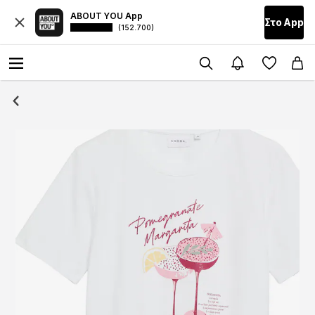
ABOUT YOU App
Στο Αpp
(152.700)