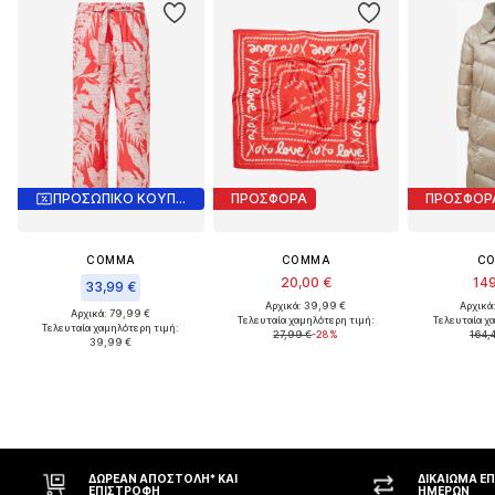
ΠΡΟΣΩΠΙΚΟ ΚΟΥΠΟΝΙ
ΠΡΟΣΦΟΡΑ
ΠΡΟΣΦΟΡ
COMMA
COMMA
C
20,00 €
149
33,99 €
Αρχικά: 39,99 €
Αρχικά
Αρχικά: 79,99 €
Τελευταία χαμηλότερη τιμή:
Τελευταία χ
Τελευταία χαμηλότερη τιμή:
27,99 €
-28%
164,
39,99 €
ΔΩΡΕΆΝ ΑΠΟΣΤΟΛΉ* ΚΑΙ
ΔΙΚΑΊΩΜΑ ΕΠ
ΕΠΙΣΤΡΟΦΉ
ΗΜΕΡΏΝ