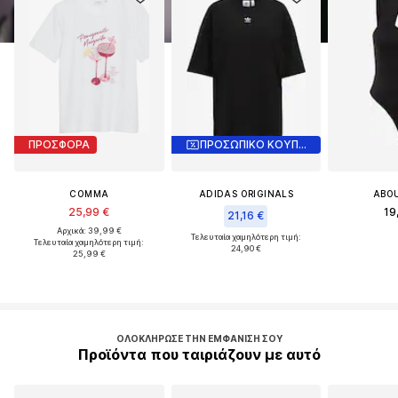
ΠΡΟΣΦΟΡΑ
ΠΡΟΣΩΠΙΚΟ ΚΟΥΠΟΝΙ
COMMA
ADIDAS ORIGINALS
ABO
25,99 €
19
21,16 €
Αρχικά: 39,99 €
Τελευταία χαμηλότερη τιμή:
Τελευταία χαμηλότερη τιμή:
24,90 €
25,99 €
ΟΛΟΚΛΉΡΩΣΕ ΤΗΝ ΕΜΦΆΝΙΣΉ ΣΟΥ
Προϊόντα που ταιριάζουν με αυτό