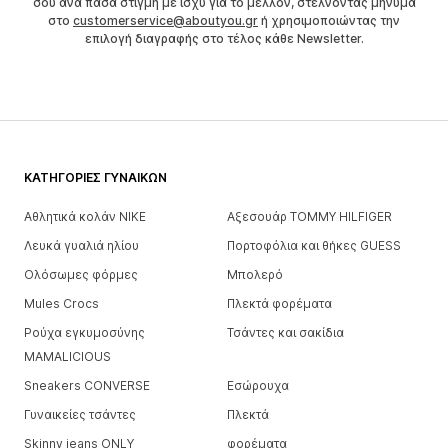
σου ανά πάσα στιγμή με ισχύ για το μέλλον, στέλνοντας μήνυμα
στο
customerservice@aboutyou.gr
ή χρησιμοποιώντας την
επιλογή διαγραφής στο τέλος κάθε Newsletter.
ΚΑΤΗΓΟΡΊΕΣ ΓΥΝΑΙΚΏΝ
Αθλητικά κολάν NIKE
Αξεσουάρ TOMMY HILFIGER
Λευκά γυαλιά ηλίου
Πορτοφόλια και θήκες GUESS
Ολόσωμες φόρμες
Μπολερό
Mules Crocs
Πλεκτά φορέματα
Ρούχα εγκυμοσύνης
Τσάντες και σακίδια
MAMALICIOUS
Sneakers CONVERSE
Εσώρουχα
Γυναικείες τσάντες
Πλεκτά
Skinny jeans ONLY
φορέματα