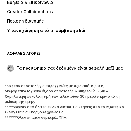
Βοήθεια & Επικοινωνία
Μπλούζες
Παντελόνια
Creator Collaborations
Μπουφάν
Πουλόβερ και πλεκτά
Περιοχή διανομής
Εσώρουχα
Πουκάμισα και τουνίκ
Υπαναχώρηση από τη σύμβαση εδώ
Παλτό
Φούστες
Μαγιό
Φούτερ
Μπλέιζερ
Ολόσωμες φόρμες
ΑΣΦΑΛΕΊΣ ΑΓΟΡΈΣ
Μεγάλα μεγέθη
Μόδα εγκυμοσύνης
Περιστάσεις
Aποκλειστικά
Τα προσωπικά σας δεδομένα είναι ασφαλή μαζί μας
Upcycled
*Δωρεάν αποστολή για παραγγελίες με αξία από 19,90 €,
ΠΑΠΟΎΤΣΙΑ
διαφορετικά ισχύουν έξοδα αποστολής & υπηρεσιών 2,90 €.
Χαμηλότερη συνολική τιμή των τελευταίων 30 ημερών πριν από τη
ΝΕΑ
Trending
μείωση της τιμής.
****Δωρεάν από όλα τα εθνικά δίκτυα. Για κλήσεις από το εξωτερικό
Sneakers
Μποτάκια
ενδέχεται να υπάρξουν χρεώσεις.
Γόβες και ψηλοτάκουνα
Μπότες
******Όλες οι τιμές συμπεριλ. ΦΠΑ.
Σανδάλια
Χαμηλά παπούτσια