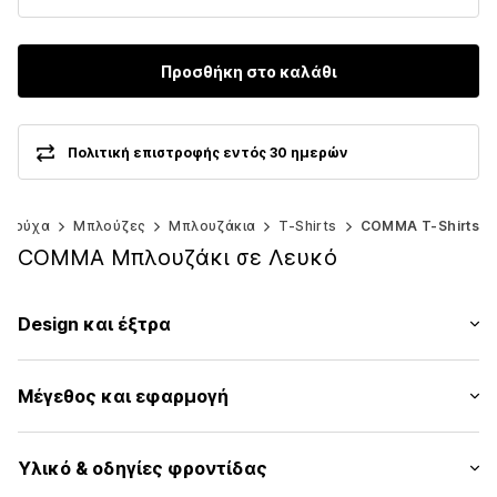
Προσθήκη στο καλάθι
Πολιτική επιστροφής εντός 30 ημερών
Ρούχα
Μπλούζες
Μπλουζάκια
T-Shirts
COMMA T-Shirts
COMMA Μπλουζάκι σε Λευκό
Design και έξτρα
Εκτύπωση σχεδίου
Μέγεθος και εφαρμογή
Ζέρσεϊ
Στρόγγυλη λαιμόκοψη
Μήκος μανικιού: Μανίκι ένα τέταρτο
Γαζωμένο στρίφωμα/άκρη
Υλικό & οδηγίες φροντίδας
Μήκος: Μήκος κανονικό
Μαλακή λαβή