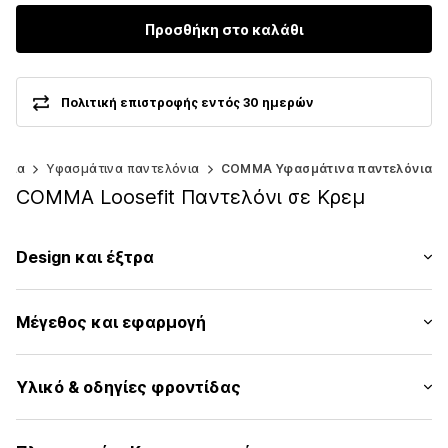
Προσθήκη στο καλάθι
Πολιτική επιστροφής εντός 30 ημερών
όνια
Υφασμάτινα παντελόνια
COMMA Υφασμάτινα παντελόνια
COMMA Loosefit Παντελόνι σε Κρεμ
Design και έξτρα
Μονόχρωμα
Μέγεθος και εφαρμογή
Βαμβάκι
Γαζωμένο στρίφωμα/άκρη
Μήκος: Μήκος 7/8
Πλευρική τσέπη
Υλικό & οδηγίες φροντίδας
Εφαρμογή: Loosefit
Ραφές στον ίδιο τόνο
Ύψος μέσης: Mid Waist
Θηλιές ζώνης
Υλικό: 65% Βαμβάκι, 32% Πολυεστέρας - PES, 3% Ελαστάνη