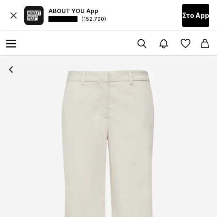
ABOUT YOU App
Στο Αpp
(152.700)