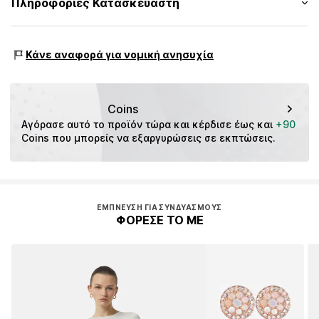
Πληροφορίες Κατασκευαστή
Φερμουάρ
Πίνακας μεγεθών
Αριθμός Αντικειμένου.
s. Oliver Sales GmbH & Co. KG__
CMM99x2001000005
s.Oliver Str. 1
Κάνε αναφορά για νομική ανησυχία
DE-97228 Rottendorf
DE
info@soliver.com
Coins
Αγόρασε αυτό το προϊόν τώρα και κέρδισε έως και 
+90
Coins που μπορείς να εξαργυρώσεις σε εκπτώσεις.
ΈΜΠΝΕΥΣΗ ΓΙΑ ΣΥΝΔΥΑΣΜΟΎΣ
ΦΟΡΕΣΕ ΤΟ ΜΕ