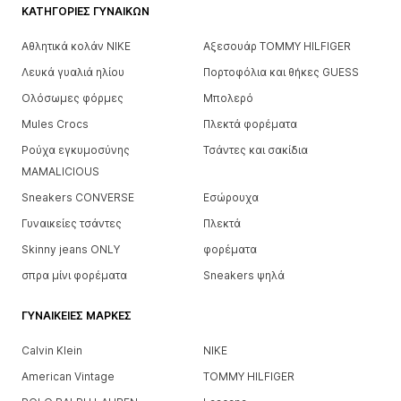
ΚΑΤΗΓΟΡΊΕΣ ΓΥΝΑΙΚΏΝ
Αθλητικά κολάν NIKE
Αξεσουάρ TOMMY HILFIGER
Λευκά γυαλιά ηλίου
Πορτοφόλια και θήκες GUESS
Ολόσωμες φόρμες
Μπολερό
Mules Crocs
Πλεκτά φορέματα
Ρούχα εγκυμοσύνης
Τσάντες και σακίδια
MAMALICIOUS
Sneakers CONVERSE
Εσώρουχα
Γυναικείες τσάντες
Πλεκτά
Skinny jeans ONLY
φορέματα
σπρα μίνι φορέματα
Sneakers ψηλά
ΓΥΝΑΙΚΕΊΕΣ ΜΆΡΚΕΣ
Calvin Klein
NIKE
American Vintage
TOMMY HILFIGER