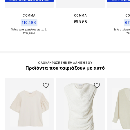
COMMA
COMMA
C
99,99 €
110,49 €
67
Τελευταία χαμηλότερη τιμή:
Τελευταία χ
129,99 €
79
ΟΛΟΚΛΉΡΩΣΕ ΤΗΝ ΕΜΦΆΝΙΣΉ ΣΟΥ
Προϊόντα που ταιριάζουν με αυτό