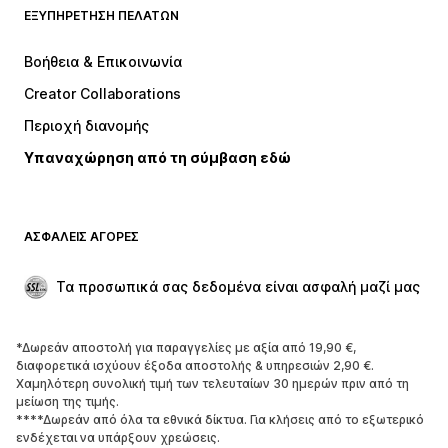
ΕΞΥΠΗΡΈΤΗΣΗ ΠΕΛΑΤΏΝ
ΝΕΑ
Trending
Φορέματα
Τζιν
Βοήθεια & Επικοινωνία
Μπλούζες
Παντελόνια
Creator Collaborations
Μπουφάν
Πουλόβερ και πλεκτά
Περιοχή διανομής
Εσώρουχα
Πουκάμισα και τουνίκ
Υπαναχώρηση από τη σύμβαση εδώ
Παλτό
Φούστες
Μαγιό
Φούτερ
Μπλέιζερ
Ολόσωμες φόρμες
ΑΣΦΑΛΕΊΣ ΑΓΟΡΈΣ
Μεγάλα μεγέθη
Μόδα εγκυμοσύνης
Περιστάσεις
Aποκλειστικά
Τα προσωπικά σας δεδομένα είναι ασφαλή μαζί μας
Upcycled
*Δωρεάν αποστολή για παραγγελίες με αξία από 19,90 €,
ΠΑΠΟΎΤΣΙΑ
διαφορετικά ισχύουν έξοδα αποστολής & υπηρεσιών 2,90 €.
Χαμηλότερη συνολική τιμή των τελευταίων 30 ημερών πριν από τη
ΝΕΑ
Trending
μείωση της τιμής.
****Δωρεάν από όλα τα εθνικά δίκτυα. Για κλήσεις από το εξωτερικό
Sneakers
Μποτάκια
ενδέχεται να υπάρξουν χρεώσεις.