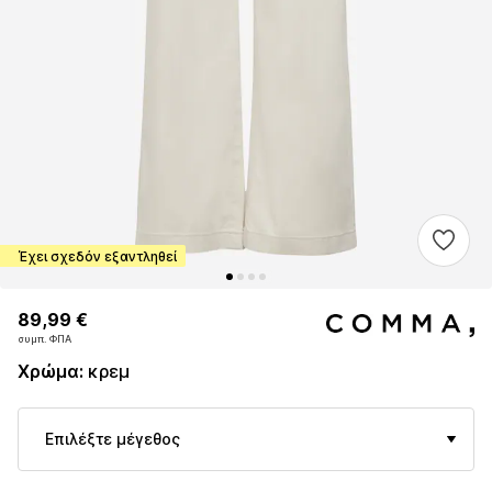
Έχει σχεδόν εξαντληθεί
89,99 €
89,99 €
συμπ. ΦΠΑ
συμπ. ΦΠΑ
Χρώμα
:
κρεμ
Επιλέξτε μέγεθος