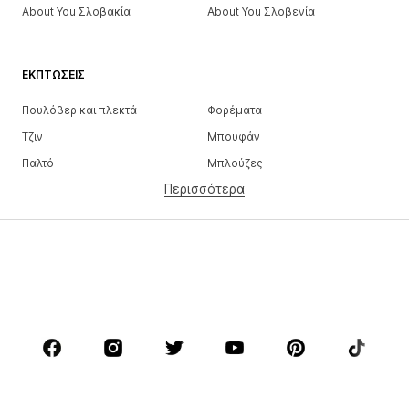
About You Σλοβακία
About You Σλοβενία
ΕΚΠΤΏΣΕΙΣ
Πουλόβερ και πλεκτά
Φορέματα
Τζιν
Μπουφάν
Παλτό
Μπλούζες
Περισσότερα
Παντελόνια
Εσώρουχα
Φούστες
Πουκάμισα και τουνίκ
Φούτερ
Μπλέιζερ
Μαγιό
Ολόσωμες φόρμες
Μεγάλα μεγέθη
Μόδα εγκυμοσύνης
Παπούτσια
Αθλητικά
Αξεσουάρ
Premium
ΡΟΎΧΑ