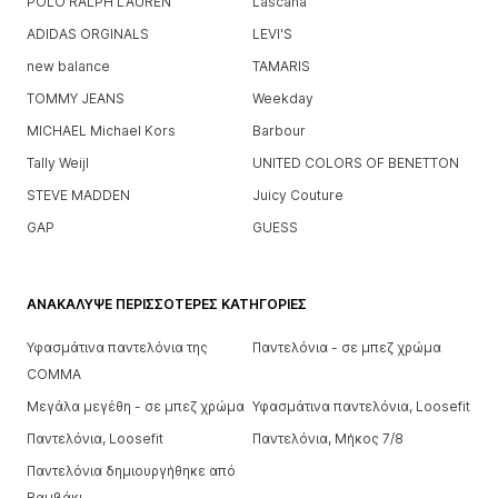
POLO RALPH LAUREN
Lascana
ADIDAS ORGINALS
LEVI'S
new balance
TAMARIS
TOMMY JEANS
Weekday
MICHAEL Michael Kors
Barbour
Tally Weijl
UNITED COLORS OF BENETTON
STEVE MADDEN
Juicy Couture
GAP
GUESS
ΑΝΑΚΆΛΥΨΕ ΠΕΡΙΣΣΌΤΕΡΕΣ ΚΑΤΗΓΟΡΊΕΣ
Υφασμάτινα παντελόνια της
Παντελόνια - σε μπεζ χρώμα
COMMA
Μεγάλα μεγέθη - σε μπεζ χρώμα
Υφασμάτινα παντελόνια, Loosefit
Παντελόνια, Loosefit
Παντελόνια, Μήκος 7/8
Παντελόνια δημιουργήθηκε από
Βαμβάκι