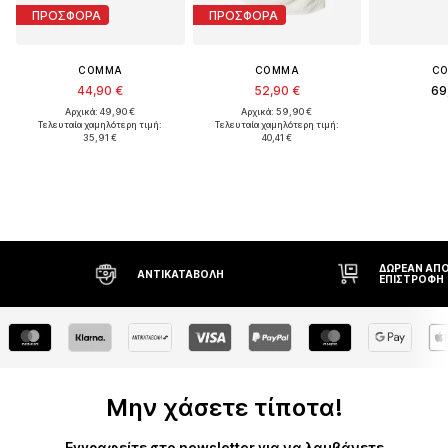
ΠΡΟΣΦΟΡΑ
ΠΡΟΣΦΟΡΑ
COMMA
COMMA
C
44,90 €
52,90 €
69
Αρχικά: 49,90 €
Αρχικά: 59,90 €
Τελευταία χαμηλότερη τιμή:
Τελευταία χαμηλότερη τιμή:
35,91 €
40,41 €
ΔΩΡΕΆΝ ΑΠΟΣΤΟΛΉ* ΚΑΙ
ΑΝΤΙΚΑΤΑΒΟΛΉ
ΕΠΙΣΤΡΟΦΉ
Μην χάσετε τίποτα!
Εγγραφείτε στο newsletter για να λαμβάνετε