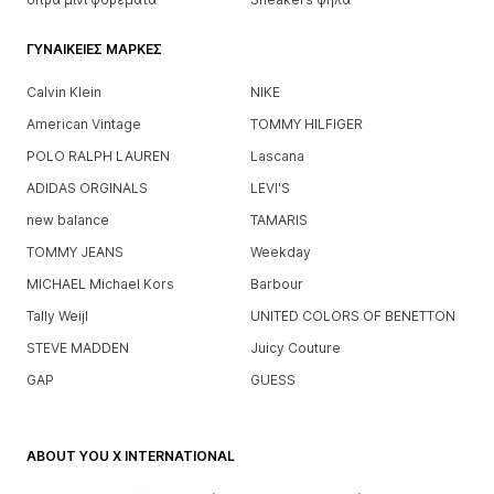
ΓΥΝΑΙΚΕΊΕΣ ΜΆΡΚΕΣ
Calvin Klein
NIKE
American Vintage
TOMMY HILFIGER
POLO RALPH LAUREN
Lascana
ADIDAS ORGINALS
LEVI'S
new balance
TAMARIS
TOMMY JEANS
Weekday
MICHAEL Michael Kors
Barbour
Tally Weijl
UNITED COLORS OF BENETTON
STEVE MADDEN
Juicy Couture
GAP
GUESS
ABOUT YOU X INTERNATIONAL