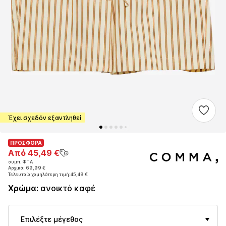
Έχει σχεδόν εξαντληθεί
ΠΡΟΣΦΟΡΑ
ΠΡΟΣΦΟΡΑ
Από 45,49 €
Από 45,49 €
συμπ. ΦΠΑ
συμπ. ΦΠΑ
Αρχικά: 69,99 €
Αρχικά: 69,99 €
Τελευταία χαμηλότερη τιμή:
Τελευταία χαμηλότερη τιμή:
45,49 €
45,49 €
Χρώμα
:
ανοικτό καφέ
Επιλέξτε μέγεθος