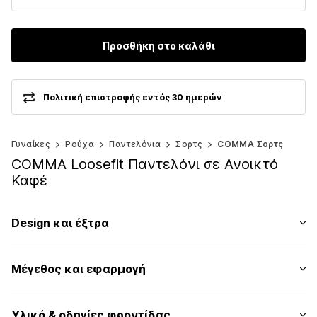
Προσθήκη στο καλάθι
Πολιτική επιστροφής εντός 30 ημερών
Γυναίκες
Ρούχα
Παντελόνια
Σορτς
COMMA Σορτς
COMMA Loosefit Παντελόνι σε Ανοικτό
Καφέ
Design και έξτρα
ριγέ
Μέγεθος και εφαρμογή
Ντραπέ / με σούρες
Ζωνάρι με κορδόνι
Μήκος: Μέχρι το γόνατο
Ελαστικό ζωνάρι/στρίφωμα
Υλικό & οδηγίες φροντίδας