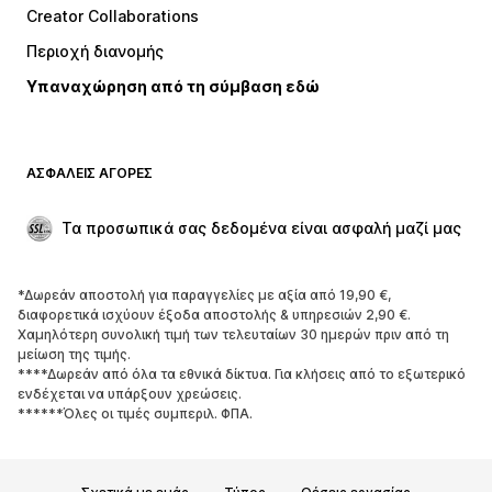
Creator Collaborations
Μπουφάν
Πουλόβερ και πλεκτά
Περιοχή διανομής
Εσώρουχα
Πουκάμισα και τουνίκ
Υπαναχώρηση από τη σύμβαση εδώ
Παλτό
Φούστες
Μαγιό
Φούτερ
Μπλέιζερ
Ολόσωμες φόρμες
ΑΣΦΑΛΕΊΣ ΑΓΟΡΈΣ
Μεγάλα μεγέθη
Μόδα εγκυμοσύνης
Περιστάσεις
Aποκλειστικά
Τα προσωπικά σας δεδομένα είναι ασφαλή μαζί μας
Upcycled
*Δωρεάν αποστολή για παραγγελίες με αξία από 19,90 €,
ΠΑΠΟΎΤΣΙΑ
διαφορετικά ισχύουν έξοδα αποστολής & υπηρεσιών 2,90 €.
Χαμηλότερη συνολική τιμή των τελευταίων 30 ημερών πριν από τη
ΝΕΑ
Trending
μείωση της τιμής.
****Δωρεάν από όλα τα εθνικά δίκτυα. Για κλήσεις από το εξωτερικό
Sneakers
Μποτάκια
ενδέχεται να υπάρξουν χρεώσεις.
Γόβες και ψηλοτάκουνα
Μπότες
******Όλες οι τιμές συμπεριλ. ΦΠΑ.
Σανδάλια
Χαμηλά παπούτσια
Αθλητικά παπούτσια
Μπαλαρίνες