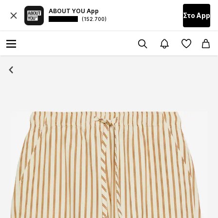
ABOUT YOU App
Στο Αpp
(152.700)