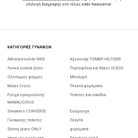
επιλογή διαγραφής στο τέλος κάθε Newsletter.
ΚΑΤΗΓΟΡΊΕΣ ΓΥΝΑΙΚΏΝ
Αθλητικά κολάν NIKE
Αξεσουάρ TOMMY HILFIGER
Λευκά γυαλιά ηλίου
Πορτοφόλια και θήκες GUESS
Ολόσωμες φόρμες
Μπολερό
Mules Crocs
Πλεκτά φορέματα
Ρούχα εγκυμοσύνης
Τσάντες και σακίδια
MAMALICIOUS
Sneakers CONVERSE
Εσώρουχα
Γυναικείες τσάντες
Πλεκτά
Skinny jeans ONLY
φορέματα
σπρα μίνι φορέματα
Sneakers ψηλά