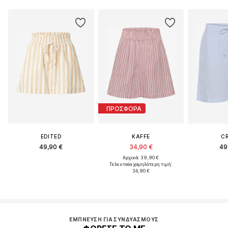
ΠΡΟΣΦΟΡΑ
EDITED
KAFFE
C
49,90 €
34,90 €
49
Αρχικά: 39,90 €
Τελευταία χαμηλότερη τιμή:
34,90 €
ΈΜΠΝΕΥΣΗ ΓΙΑ ΣΥΝΔΥΑΣΜΟΎΣ