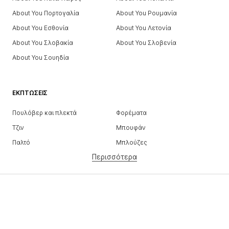
About You Πορτογαλία
About You Ρουμανία
About You Εσθονία
About You Λετονία
About You Σλοβακία
About You Σλοβενία
About You Σουηδία
ΕΚΠΤΏΣΕΙΣ
Πουλόβερ και πλεκτά
Φορέματα
Τζιν
Μπουφάν
Παλτό
Μπλούζες
Περισσότερα
Παντελόνια
Εσώρουχα
Φούστες
Πουκάμισα και τουνίκ
Φούτερ
Μπλέιζερ
Μαγιό
Ολόσωμες φόρμες
Μεγάλα μεγέθη
Μόδα εγκυμοσύνης