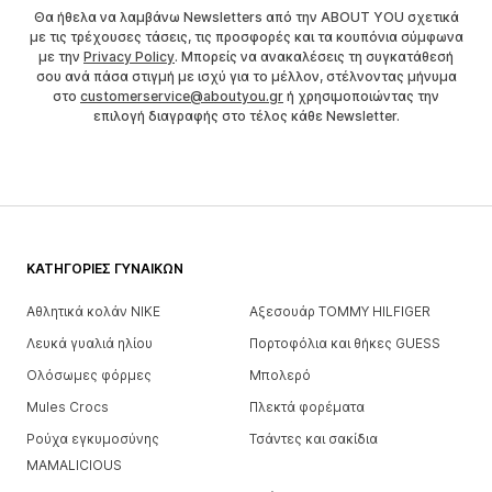
Θα ήθελα να λαμβάνω Newsletters από την ABOUT YOU σχετικά
με τις τρέχουσες τάσεις, τις προσφορές και τα κουπόνια σύμφωνα
με την
Privacy Policy
. Μπορείς να ανακαλέσεις τη συγκατάθεσή
σου ανά πάσα στιγμή με ισχύ για το μέλλον, στέλνοντας μήνυμα
στο
customerservice@aboutyou.gr
ή χρησιμοποιώντας την
επιλογή διαγραφής στο τέλος κάθε Newsletter.
ΚΑΤΗΓΟΡΊΕΣ ΓΥΝΑΙΚΏΝ
Αθλητικά κολάν NIKE
Αξεσουάρ TOMMY HILFIGER
Λευκά γυαλιά ηλίου
Πορτοφόλια και θήκες GUESS
Ολόσωμες φόρμες
Μπολερό
Mules Crocs
Πλεκτά φορέματα
Ρούχα εγκυμοσύνης
Τσάντες και σακίδια
MAMALICIOUS