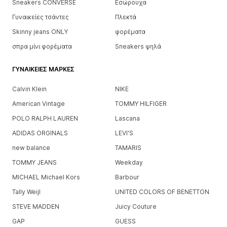
Sneakers CONVERSE
Εσώρουχα
Γυναικείες τσάντες
Πλεκτά
Skinny jeans ONLY
φορέματα
σπρα μίνι φορέματα
Sneakers ψηλά
ΓΥΝΑΙΚΕΊΕΣ ΜΆΡΚΕΣ
Calvin Klein
NIKE
American Vintage
TOMMY HILFIGER
POLO RALPH LAUREN
Lascana
ADIDAS ORGINALS
LEVI'S
new balance
TAMARIS
TOMMY JEANS
Weekday
MICHAEL Michael Kors
Barbour
Tally Weijl
UNITED COLORS OF BENETTON
STEVE MADDEN
Juicy Couture
GAP
GUESS