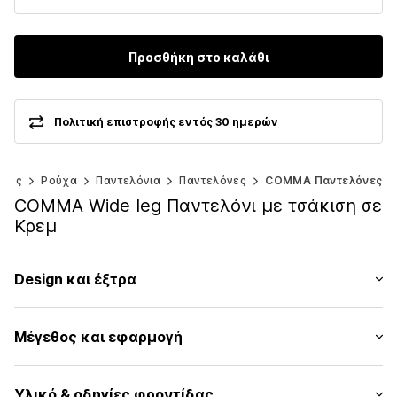
Προσθήκη στο καλάθι
Πολιτική επιστροφής εντός 30 ημερών
ίκες
Ρούχα
Παντελόνια
Παντελόνες
COMMA Παντελόνες
COMMA Wide leg Παντελόνι με τσάκιση σε
Κρεμ
Design και έξτρα
Μονόχρωμα
Μέγεθος και εφαρμογή
Πιέτες
Γαζωμένο στρίφωμα/άκρη
Μήκος: Μακρύ/μάξι
Πλευρική τσέπη
Υλικό & οδηγίες φροντίδας