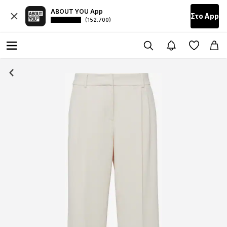
ABOUT YOU App
Στο Αpp
(152.700)