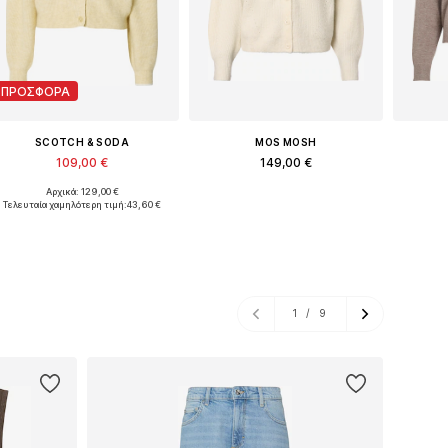
ΠΡΟΣΦΟΡΑ
SCOTCH & SODA
MOS MOSH
109,00 €
149,00 €
Αρχικά: 129,00 €
Διαθέσιμα μεγέθη: S, M, L
Διαθέσιμα μεγέθη: S, M, L, XL
Τελευταία χαμηλότερη τιμή:
43,60 €
Προσθήκη στο καλάθι
Προσθήκη στο καλάθι
Προσ
1
/
9