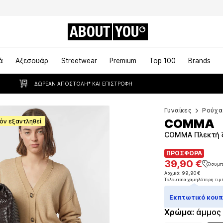
ABOUT
YOU
ά
Αξεσουάρ
Streetwear
Premium
Top 100
Brands
ΔΩΡΕΆΝ ΑΠΟΣΤΟΛΉ* ΚΑΙ ΕΠΙΣΤΡΟΦΉ
Γυναίκες
Ρούχα
COMMA
όν εξαντληθεί
COMMA Πλεκτή ζ
ΠΡΟΣΦΟΡΑ
ΠΡΟΣΦΟΡΑ
39,90 €
συμπ
39,90 €
συμπ
Αρχικά: 99,90 €
Τελευταία χαμηλότερη τιμ
Αρχικά: 99,90 €
Τελευταία χαμηλότερη τιμ
Εκπτωτικό κουπό
Χρώμα
:
άμμος