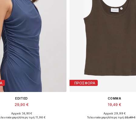
Α
ΠΡΟΣΦΟΡΑ
EDITED
COMMA
29,90 €
19,49 €
Αρχικά: 34,90 €
Αρχικά: 29,99 €
Διαθέσιμα μεγέθη: 1
Διαθέσιμα μεγέθη: XXL, XXX
ελευταία χαμηλότερη τιμή:
11,96 €
Τελευταία χαμηλότερη τιμή:
22,49 €
ροσθήκη στο καλάθι
Προσθήκη στο καλά