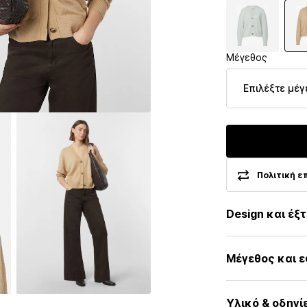
Μέγεθος
Επιλέξτε μέγ
Πολιτική ε
Design και έξ
Μελανζέ
Μέγεθος και 
Πλεκτά
Λαιμόκοψη V
Μήκος μανικι
Μανσέτα ριπ
Υλικό & οδηγί
Μήκος: Μήκος