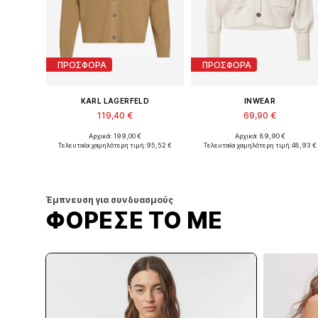
ΠΡΟΣΦΟΡΑ
ΠΡΟΣΦΟΡΑ
KARL LAGERFELD
INWEAR
119,40 €
69,90 €
Αρχικά: 199,00 €
Αρχικά: 89,90 €
Διαθέσιμα μεγέθη: XS, S, M, L
Διαθέσιμα μεγέθη: XS-S, L-XL
Τελευταία χαμηλότερη τιμή:
95,52 €
Τελευταία χαμηλότερη τιμή:
48,93 €
Προσθήκη στο καλάθι
Προσθήκη στο καλάθι
Έμπνευση για συνδυασμούς
ΦΟΡΕΣΕ ΤΟ ΜΕ