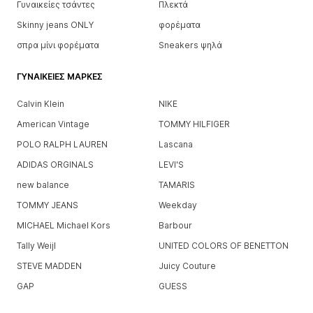
Γυναικείες τσάντες
Πλεκτά
Skinny jeans ONLY
φορέματα
σπρα μίνι φορέματα
Sneakers ψηλά
ΓΥΝΑΙΚΕΊΕΣ ΜΆΡΚΕΣ
Calvin Klein
NIKE
American Vintage
TOMMY HILFIGER
POLO RALPH LAUREN
Lascana
ADIDAS ORGINALS
LEVI'S
new balance
TAMARIS
TOMMY JEANS
Weekday
MICHAEL Michael Kors
Barbour
Tally Weijl
UNITED COLORS OF BENETTON
STEVE MADDEN
Juicy Couture
GAP
GUESS