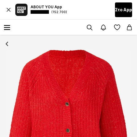
ABOUT YOU App
Στο Αpp
(152.700)