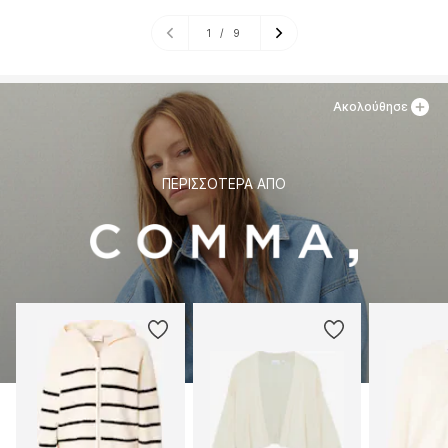
1
/
9
Ακολούθησε
ΠΕΡΙΣΣΌΤΕΡΑ ΑΠΌ