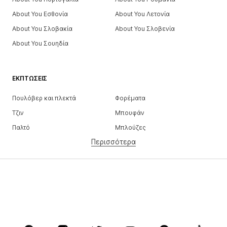
About You Εσθονία
About You Λετονία
About You Σλοβακία
About You Σλοβενία
About You Σουηδία
ΕΚΠΤΏΣΕΙΣ
Πουλόβερ και πλεκτά
Φορέματα
Τζιν
Μπουφάν
Παλτό
Μπλούζες
Περισσότερα
Παντελόνια
Εσώρουχα
Φούστες
Πουκάμισα και τουνίκ
Φούτερ
Μπλέιζερ
Μαγιό
Ολόσωμες φόρμες
Μεγάλα μεγέθη
Μόδα εγκυμοσύνης
Παπούτσια
Αθλητικά