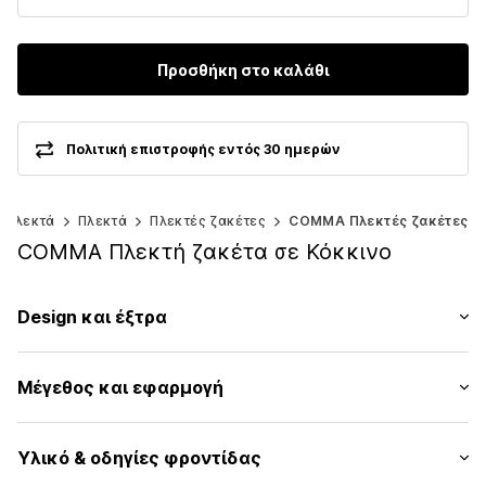
Προσθήκη στο καλάθι
Πολιτική επιστροφής εντός 30 ημερών
ι πλεκτά
Πλεκτά
Πλεκτές ζακέτες
COMMA Πλεκτές ζακέτες
COMMA Πλεκτή ζακέτα σε Κόκκινο
Design και έξτρα
Μελανζέ
Μέγεθος και εφαρμογή
Πλεκτά
Λαιμόκοψη V
Μήκος μανικιού: Μακρύ μανίκι
Λαιμός με μανσέτα/πλεκτό ριπ
Υλικό & οδηγίες φροντίδας
Μήκος: Μήκος κανονικό
Πατιλέτα