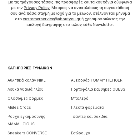
με τις τρέχουσες τάσεις, τις προσφορές και τα κουπόνια σύμφωνα
με την
Privacy Policy
. Μπορείς να ανακαλέσεις τη συγκατάθεσή
σου ανά πάσα στιγμή με ισχύ για το μέλλον, στέλνοντας μήνυμα
στο
customerservice@aboutyou.gr
ή χρησιμοποιώντας την
επιλογή διαγραφής στο τέλος κάθε Newsletter.
ΚΑΤΗΓΟΡΊΕΣ ΓΥΝΑΙΚΏΝ
Αθλητικά κολάν NIKE
Αξεσουάρ TOMMY HILFIGER
Λευκά γυαλιά ηλίου
Πορτοφόλια και θήκες GUESS
Ολόσωμες φόρμες
Μπολερό
Mules Crocs
Πλεκτά φορέματα
Ρούχα εγκυμοσύνης
Τσάντες και σακίδια
MAMALICIOUS
Sneakers CONVERSE
Εσώρουχα