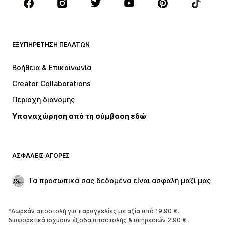
Αξεσουάρ
Premium
ΡΟΎΧΑ
ΕΞΥΠΗΡΈΤΗΣΗ ΠΕΛΑΤΏΝ
ΝΕΑ
Trending
Φορέματα
Τζιν
Βοήθεια & Επικοινωνία
Μπλούζες
Παντελόνια
Creator Collaborations
Μπουφάν
Πουλόβερ και πλεκτά
Περιοχή διανομής
Εσώρουχα
Πουκάμισα και τουνίκ
Υπαναχώρηση από τη σύμβαση εδώ
Παλτό
Φούστες
Μαγιό
Φούτερ
Μπλέιζερ
Ολόσωμες φόρμες
ΑΣΦΑΛΕΊΣ ΑΓΟΡΈΣ
Μεγάλα μεγέθη
Μόδα εγκυμοσύνης
Περιστάσεις
Aποκλειστικά
Τα προσωπικά σας δεδομένα είναι ασφαλή μαζί μας
Upcycled
*Δωρεάν αποστολή για παραγγελίες με αξία από 19,90 €,
ΠΑΠΟΎΤΣΙΑ
διαφορετικά ισχύουν έξοδα αποστολής & υπηρεσιών 2,90 €.