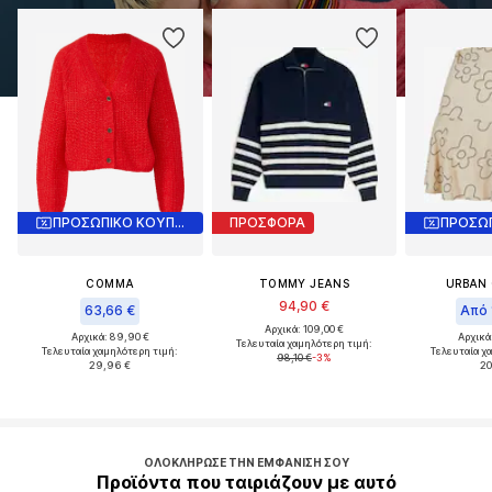
ΠΡΟΣΩΠΙΚΟ ΚΟΥΠΟΝΙ
ΠΡΟΣΦΟΡΑ
COMMA
TOMMY JEANS
URBAN 
94,90 €
63,66 €
Από 
Αρχικά: 109,00 €
Αρχικά: 89,90 €
Αρχικά
Τελευταία χαμηλότερη τιμή:
Τελευταία χαμηλότερη τιμή:
Τελευταία χ
98,10 €
-3%
29,96 €
20
ΟΛΟΚΛΉΡΩΣΕ ΤΗΝ ΕΜΦΆΝΙΣΉ ΣΟΥ
Προϊόντα που ταιριάζουν με αυτό