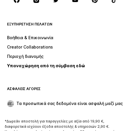
Αξεσουάρ
Premium
ΡΟΎΧΑ
ΕΞΥΠΗΡΈΤΗΣΗ ΠΕΛΑΤΏΝ
ΝΕΑ
Trending
Φορέματα
Τζιν
Βοήθεια & Επικοινωνία
Μπλούζες
Παντελόνια
Creator Collaborations
Μπουφάν
Πουλόβερ και πλεκτά
Περιοχή διανομής
Εσώρουχα
Πουκάμισα και τουνίκ
Υπαναχώρηση από τη σύμβαση εδώ
Παλτό
Φούστες
Μαγιό
Φούτερ
Μπλέιζερ
Ολόσωμες φόρμες
ΑΣΦΑΛΕΊΣ ΑΓΟΡΈΣ
Μεγάλα μεγέθη
Μόδα εγκυμοσύνης
Περιστάσεις
Aποκλειστικά
Τα προσωπικά σας δεδομένα είναι ασφαλή μαζί μας
Upcycled
*Δωρεάν αποστολή για παραγγελίες με αξία από 19,90 €,
ΠΑΠΟΎΤΣΙΑ
διαφορετικά ισχύουν έξοδα αποστολής & υπηρεσιών 2,90 €.