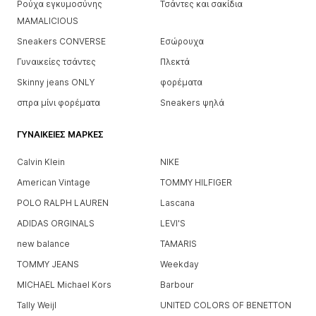
Ρούχα εγκυμοσύνης
Τσάντες και σακίδια
MAMALICIOUS
Sneakers CONVERSE
Εσώρουχα
Γυναικείες τσάντες
Πλεκτά
Skinny jeans ONLY
φορέματα
σπρα μίνι φορέματα
Sneakers ψηλά
ΓΥΝΑΙΚΕΊΕΣ ΜΆΡΚΕΣ
Calvin Klein
NIKE
American Vintage
TOMMY HILFIGER
POLO RALPH LAUREN
Lascana
ADIDAS ORGINALS
LEVI'S
new balance
TAMARIS
TOMMY JEANS
Weekday
MICHAEL Michael Kors
Barbour
Tally Weijl
UNITED COLORS OF BENETTON