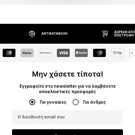
ΔΩΡΕΆΝ ΑΠΟ
ΑΝΤΙΚΑΤΑΒΟΛΉ
ΕΠΙΣΤΡΟΦΉ
Μην χάσετε τίποτα!
Εγγραφείτε στο newsletter για να λαμβάνετε
αποκλειστικές προσφορές
Για γυναίκες
Για άνδρες
Η διεύθυνση email σου