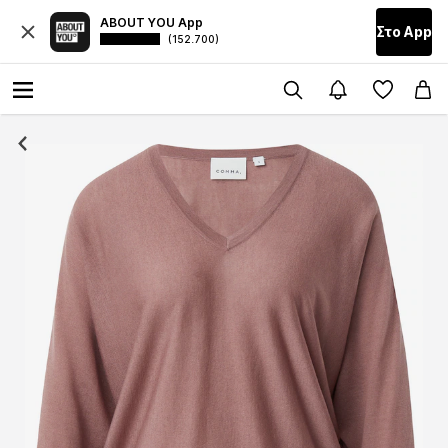
ABOUT YOU App
Στο Αpp
(152.700)