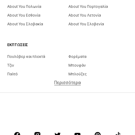
About You Πολωνία
About You Πορτογαλία
About You Εσθονία
About You Λετονία
About You Σλοβακία
About You Σλοβενία
ΕΚΠΤΏΣΕΙΣ
Πουλόβερ και πλεκτά
Φορέματα
Τζιν
Μπουφάν
Παλτό
Μπλούζες
Περισσότερα
Παντελόνια
Εσώρουχα
Φούστες
Πουκάμισα και τουνίκ
Φούτερ
Μπλέιζερ
Μαγιό
Ολόσωμες φόρμες
Μεγάλα μεγέθη
Μόδα εγκυμοσύνης
Παπούτσια
Αθλητικά