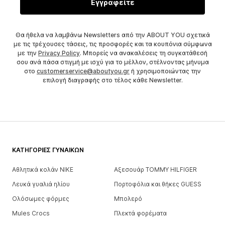
Εγγραφείτε
Θα ήθελα να λαμβάνω Newsletters από την ABOUT YOU σχετικά
με τις τρέχουσες τάσεις, τις προσφορές και τα κουπόνια σύμφωνα
με την
Privacy Policy
. Μπορείς να ανακαλέσεις τη συγκατάθεσή
σου ανά πάσα στιγμή με ισχύ για το μέλλον, στέλνοντας μήνυμα
στο
customerservice@aboutyou.gr
ή χρησιμοποιώντας την
επιλογή διαγραφής στο τέλος κάθε Newsletter.
ΚΑΤΗΓΟΡΊΕΣ ΓΥΝΑΙΚΏΝ
Αθλητικά κολάν NIKE
Αξεσουάρ TOMMY HILFIGER
Λευκά γυαλιά ηλίου
Πορτοφόλια και θήκες GUESS
Ολόσωμες φόρμες
Μπολερό
Mules Crocs
Πλεκτά φορέματα