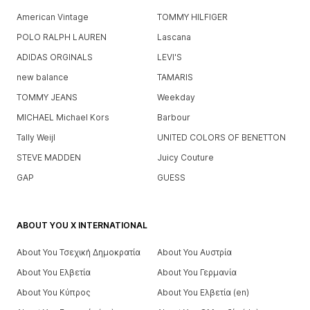
American Vintage
TOMMY HILFIGER
POLO RALPH LAUREN
Lascana
ADIDAS ORGINALS
LEVI'S
new balance
TAMARIS
TOMMY JEANS
Weekday
MICHAEL Michael Kors
Barbour
Tally Weijl
UNITED COLORS OF BENETTON
STEVE MADDEN
Juicy Couture
GAP
GUESS
ABOUT YOU X INTERNATIONAL
About You Τσεχική Δημοκρατία
About You Αυστρία
About You Ελβετία
About You Γερμανία
About You Κύπρος
About You Ελβετία (en)