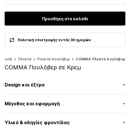
Προσθήκη στο καλάθι
Πολιτική επιστροφής εντός 30 ημερών
πλεκτά
Πλεκτά
Πλεκτά πουλόβερ
COMMA Πλεκτά πουλόβερ
COMMA Πουλόβερ σε Κρεμ
Design και έξτρα
Μονόχρωμα
Μέγεθος και εφαρμογή
Πλεκτά
Στρόγγυλη λαιμόκοψη
Μήκος μανικιού: Μακρύ μανίκι
Κοψίματα
Υλικό & οδηγίες φροντίδας
Μήκος: Μήκος κανονικό
Λαιμός με μανσέτα/πλεκτό ριπ