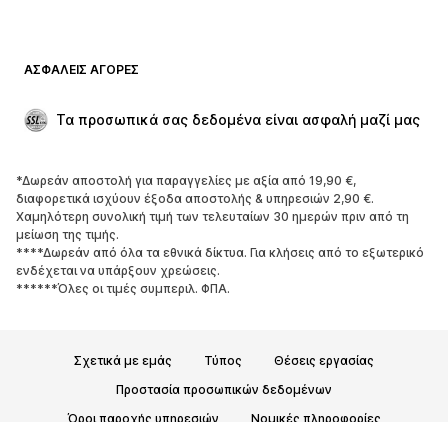
Μαγιό
Φούτερ
Μπλέιζερ
Ολόσωμες φόρμες
ΑΣΦΑΛΕΊΣ ΑΓΟΡΈΣ
Μεγάλα μεγέθη
Μόδα εγκυμοσύνης
Περιστάσεις
Aποκλειστικά
Τα προσωπικά σας δεδομένα είναι ασφαλή μαζί μας
Upcycled
*Δωρεάν αποστολή για παραγγελίες με αξία από 19,90 €,
ΠΑΠΟΎΤΣΙΑ
διαφορετικά ισχύουν έξοδα αποστολής & υπηρεσιών 2,90 €.
Χαμηλότερη συνολική τιμή των τελευταίων 30 ημερών πριν από τη
ΝΕΑ
Trending
μείωση της τιμής.
****Δωρεάν από όλα τα εθνικά δίκτυα. Για κλήσεις από το εξωτερικό
Sneakers
Μποτάκια
ενδέχεται να υπάρξουν χρεώσεις.
Γόβες και ψηλοτάκουνα
Μπότες
******Όλες οι τιμές συμπεριλ. ΦΠΑ.
Σανδάλια
Χαμηλά παπούτσια
Αθλητικά παπούτσια
Μπαλαρίνες
Σχετικά με εμάς
Τύπος
Θέσεις εργασίας
Mules
Παντόφλες
Προστασία προσωπικών δεδομένων
Σαγιονάρες
Αποκλειστικά
Όροι παροχής υπηρεσιών
Νομικές πληροφορίες
ΑΘΛΗΤΙΚΆ
Προσβασιμότητα
Ασφάλεια Προϊόντων