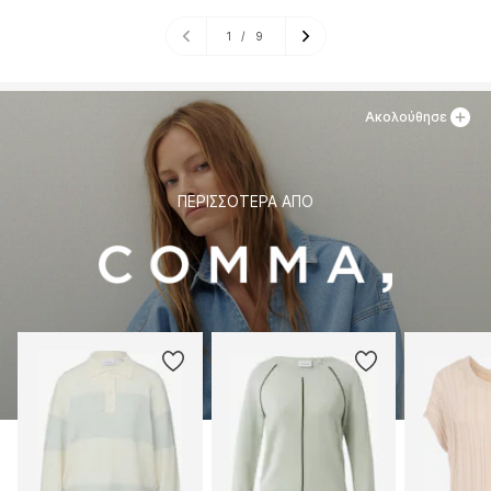
1
/
9
Ακολούθησε
ΠΕΡΙΣΣΌΤΕΡΑ ΑΠΌ