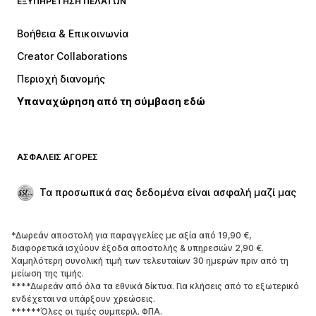
ΕΞΥΠΗΡΈΤΗΣΗ ΠΕΛΑΤΏΝ
ΝΕΑ
Trending
Φορέματα
Τζιν
Βοήθεια & Επικοινωνία
Μπλούζες
Παντελόνια
Creator Collaborations
Μπουφάν
Πουλόβερ και πλεκτά
Περιοχή διανομής
Εσώρουχα
Πουκάμισα και τουνίκ
Υπαναχώρηση από τη σύμβαση εδώ
Παλτό
Φούστες
Μαγιό
Φούτερ
Μπλέιζερ
Ολόσωμες φόρμες
ΑΣΦΑΛΕΊΣ ΑΓΟΡΈΣ
Μεγάλα μεγέθη
Μόδα εγκυμοσύνης
Περιστάσεις
Aποκλειστικά
Τα προσωπικά σας δεδομένα είναι ασφαλή μαζί μας
Upcycled
*Δωρεάν αποστολή για παραγγελίες με αξία από 19,90 €,
ΠΑΠΟΎΤΣΙΑ
διαφορετικά ισχύουν έξοδα αποστολής & υπηρεσιών 2,90 €.
Χαμηλότερη συνολική τιμή των τελευταίων 30 ημερών πριν από τη
ΝΕΑ
Trending
μείωση της τιμής.
****Δωρεάν από όλα τα εθνικά δίκτυα. Για κλήσεις από το εξωτερικό
Sneakers
Μποτάκια
ενδέχεται να υπάρξουν χρεώσεις.
Γόβες και ψηλοτάκουνα
Μπότες
******Όλες οι τιμές συμπεριλ. ΦΠΑ.