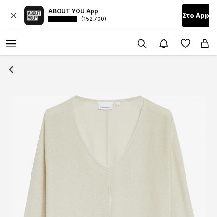
ABOUT YOU App
Στο Αpp
(152.700)