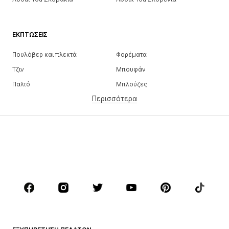
ΕΚΠΤΏΣΕΙΣ
Πουλόβερ και πλεκτά
Φορέματα
Τζιν
Μπουφάν
Παλτό
Μπλούζες
Περισσότερα
Παντελόνια
Εσώρουχα
Φούστες
Πουκάμισα και τουνίκ
Φούτερ
Μπλέιζερ
Μαγιό
Ολόσωμες φόρμες
Μεγάλα μεγέθη
Μόδα εγκυμοσύνης
Παπούτσια
Αθλητικά
Αξεσουάρ
Premium
ΡΟΎΧΑ