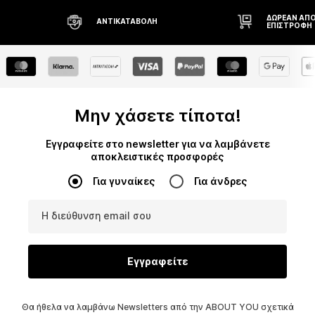
ΔΩΡΕΆΝ ΑΠΟΣΤΟΛΉ* ΚΑΙ
ΔΙΚΑΊΩΜΑ Ε
ΕΠΙΣΤΡΟΦΉ
ΗΜΕΡΏΝ
Μην χάσετε τίποτα!
Εγγραφείτε στο newsletter για να λαμβάνετε
αποκλειστικές προσφορές
Για γυναίκες
Για άνδρες
Η διεύθυνση email σου
Εγγραφείτε
Θα ήθελα να λαμβάνω Newsletters από την ABOUT YOU σχετικά