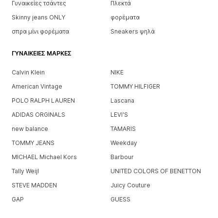
Γυναικείες τσάντες
Πλεκτά
Skinny jeans ONLY
φορέματα
σπρα μίνι φορέματα
Sneakers ψηλά
ΓΥΝΑΙΚΕΊΕΣ ΜΆΡΚΕΣ
Calvin Klein
NIKE
American Vintage
TOMMY HILFIGER
POLO RALPH LAUREN
Lascana
ADIDAS ORGINALS
LEVI'S
new balance
TAMARIS
TOMMY JEANS
Weekday
MICHAEL Michael Kors
Barbour
Tally Weijl
UNITED COLORS OF BENETTON
STEVE MADDEN
Juicy Couture
GAP
GUESS