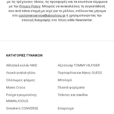
με τις τρέχουσες τάσεις, τις προσφορές και τα κουπόνια σύμφωνα
με την
Privacy Policy
. Μπορείς να ανακαλέσεις τη συγκατάθεσή
σου ανά πάσα στιγμή με ισχύ για το μέλλον, στέλνοντας μήνυμα
στο
customerservice@aboutyou.gr
ή χρησιμοποιώντας την
επιλογή διαγραφής στο τέλος κάθε Newsletter.
ΚΑΤΗΓΟΡΊΕΣ ΓΥΝΑΙΚΏΝ
Αθλητικά κολάν NIKE
Αξεσουάρ TOMMY HILFIGER
Λευκά γυαλιά ηλίου
Πορτοφόλια και θήκες GUESS
Ολόσωμες φόρμες
Μπολερό
Mules Crocs
Πλεκτά φορέματα
Ρούχα εγκυμοσύνης
Τσάντες και σακίδια
MAMALICIOUS
Sneakers CONVERSE
Εσώρουχα