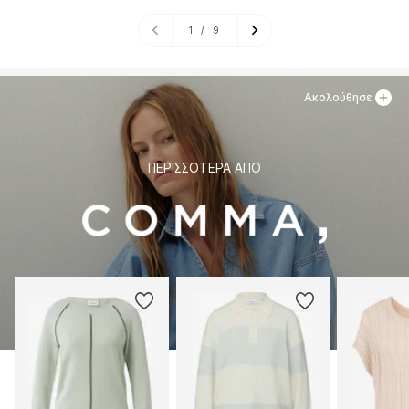
1
/
9
Ακολούθησε
ΠΕΡΙΣΣΌΤΕΡΑ ΑΠΌ