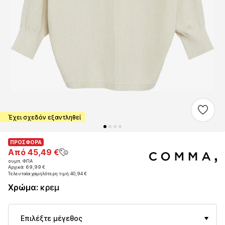
Έχει σχεδόν εξαντληθεί
ΠΡΟΣΦΟΡΑ
ΠΡΟΣΦΟΡΑ
Από 45,49 €
Από 45,49 €
συμπ. ΦΠΑ
συμπ. ΦΠΑ
Αρχικά: 69,99 €
Αρχικά: 69,99 €
Τελευταία χαμηλότερη τιμή:
Τελευταία χαμηλότερη τιμή:
40,94 €
40,94 €
Χρώμα
:
κρεμ
Επιλέξτε μέγεθος