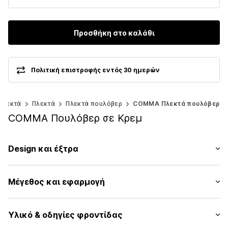
Προσθήκη στο καλάθι
Πολιτική επιστροφής εντός 30 ημερών
πλεκτά
Πλεκτά
Πλεκτά πουλόβερ
COMMA Πλεκτά πουλόβερ
COMMA Πουλόβερ σε Κρεμ
Design και έξτρα
Μονόχρωμα
Μέγεθος και εφαρμογή
Πλεκτά
Λαιμόκοψη V
Μήκος μανικιού: Μακρύ μανίκι
Με στρας
Υλικό & οδηγίες φροντίδας
Μήκος: Μήκος κανονικό
Ευκολοφόρετα