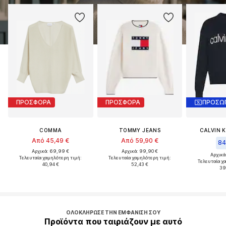
ΠΡΟΣΦΟΡΑ
ΠΡΟΣΦΟΡΑ
COMMA
TOMMY JEANS
CALVIN K
Από 45,49 €
Από 59,90 €
84
Αρχικά: 69,99 €
Αρχικά: 99,90 €
Αρχικά
Τελευταία χαμηλότερη τιμή:
Τελευταία χαμηλότερη τιμή:
Τελευταία χ
40,94 €
52,43 €
39
ΟΛΟΚΛΉΡΩΣΕ ΤΗΝ ΕΜΦΆΝΙΣΉ ΣΟΥ
Προϊόντα που ταιριάζουν με αυτό