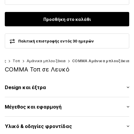
Προσθήκη στο καλάθι
Πολιτική επιστροφής εντός 30 ημερών
ζες
Τοπ
Αμάνικα μπλουζάκια
COMMA Αμάνικα μπλουζάκια
COMMA Τοπ σε Λευκό
Design και έξτρα
Μονόχρωμα
Μέγεθος και εφαρμογή
Ζέρσεϊ
Φαρδιά τιράντα
Μήκος μανικιού: Χωρίς μανίκι
Στρόγγυλη λαιμόκοψη
Υλικό & οδηγίες φροντίδας
Μήκος: Μήκος κανονικό
Πλεκτό ριπ