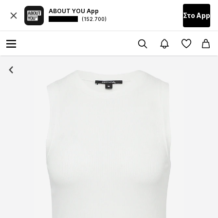
ABOUT YOU App
Στο Αpp
(152.700)