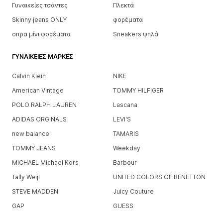
Γυναικείες τσάντες
Πλεκτά
Skinny jeans ONLY
φορέματα
σπρα μίνι φορέματα
Sneakers ψηλά
ΓΥΝΑΙΚΕΊΕΣ ΜΆΡΚΕΣ
Calvin Klein
NIKE
American Vintage
TOMMY HILFIGER
POLO RALPH LAUREN
Lascana
ADIDAS ORGINALS
LEVI'S
new balance
TAMARIS
TOMMY JEANS
Weekday
MICHAEL Michael Kors
Barbour
Tally Weijl
UNITED COLORS OF BENETTON
STEVE MADDEN
Juicy Couture
GAP
GUESS