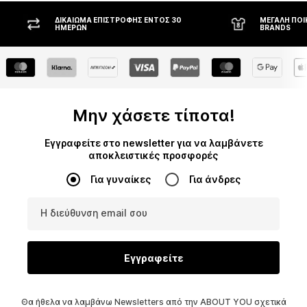
ΔΙΚΑΊΩΜΑ ΕΠΙΣΤΡΟΦΉΣ ΕΝΤΌΣ 30
ΜΕΓΆΛΗ ΠΟΙ
ΗΜΕΡΏΝ
BRANDS
Μην χάσετε τίποτα!
Εγγραφείτε στο newsletter για να λαμβάνετε
αποκλειστικές προσφορές
Για γυναίκες
Για άνδρες
Η διεύθυνση email σου
Εγγραφείτε
Θα ήθελα να λαμβάνω Newsletters από την ABOUT YOU σχετικά