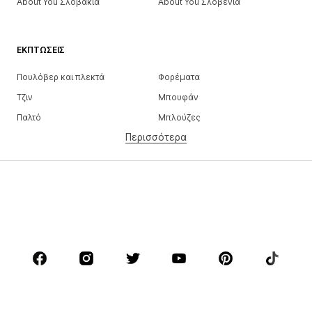
About You Σλοβακία
About You Σλοβενία
ΕΚΠΤΏΣΕΙΣ
Πουλόβερ και πλεκτά
Φορέματα
Τζιν
Μπουφάν
Παλτό
Μπλούζες
Περισσότερα
Παντελόνια
Εσώρουχα
Φούστες
Πουκάμισα και τουνίκ
Φούτερ
Μπλέιζερ
Μαγιό
Ολόσωμες φόρμες
Μεγάλα μεγέθη
Μόδα εγκυμοσύνης
Παπούτσια
Αθλητικά
Αξεσουάρ
Premium
ΡΟΎΧΑ