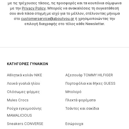
με τις τρέχουσες τάσεις, τις προσφορές και τα κουπόνια σύμφωνα
με την
Privacy Policy
. Μπορείς να ανακαλέσεις τη συγκατάθεσή
σου ανά πάσα στιγμή με ισχύ για το μέλλον, στέλνοντας μήνυμα
στο
customerservice@aboutyou.gr
ή χρησιμοποιώντας την
επιλογή διαγραφής στο τέλος κάθε Newsletter.
ΚΑΤΗΓΟΡΊΕΣ ΓΥΝΑΙΚΏΝ
Αθλητικά κολάν NIKE
Αξεσουάρ TOMMY HILFIGER
Λευκά γυαλιά ηλίου
Πορτοφόλια και θήκες GUESS
Ολόσωμες φόρμες
Μπολερό
Mules Crocs
Πλεκτά φορέματα
Ρούχα εγκυμοσύνης
Τσάντες και σακίδια
MAMALICIOUS
Sneakers CONVERSE
Εσώρουχα