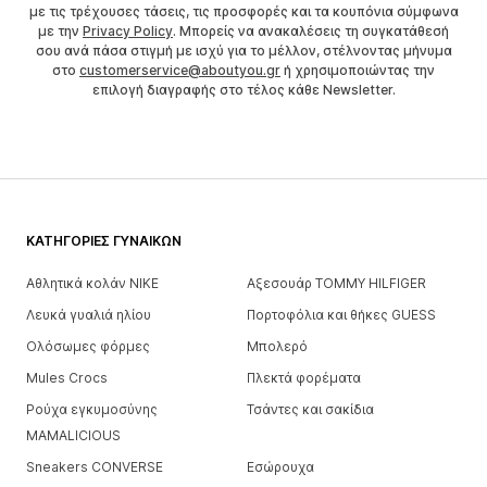
με τις τρέχουσες τάσεις, τις προσφορές και τα κουπόνια σύμφωνα
με την
Privacy Policy
. Μπορείς να ανακαλέσεις τη συγκατάθεσή
σου ανά πάσα στιγμή με ισχύ για το μέλλον, στέλνοντας μήνυμα
στο
customerservice@aboutyou.gr
ή χρησιμοποιώντας την
επιλογή διαγραφής στο τέλος κάθε Newsletter.
ΚΑΤΗΓΟΡΊΕΣ ΓΥΝΑΙΚΏΝ
Αθλητικά κολάν NIKE
Αξεσουάρ TOMMY HILFIGER
Λευκά γυαλιά ηλίου
Πορτοφόλια και θήκες GUESS
Ολόσωμες φόρμες
Μπολερό
Mules Crocs
Πλεκτά φορέματα
Ρούχα εγκυμοσύνης
Τσάντες και σακίδια
MAMALICIOUS
Sneakers CONVERSE
Εσώρουχα