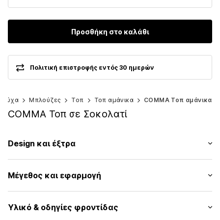
Προσθήκη στο καλάθι
Πολιτική επιστροφής εντός 30 ημερών
Ρούχα
Μπλούζες
Τοπ
Τοπ αμάνικα
COMMA Τοπ αμάνικα
COMMA Τοπ σε Σοκολατί
Design και έξτρα
Μονόχρωμα
Μέγεθος και εφαρμογή
Ζέρσεϊ
Κανονική τιράντα
Μήκος μανικιού: Χωρίς μανίκι
Στρόγγυλη λαιμόκοψη
Υλικό & οδηγίες φροντίδας
Μήκος: Μήκος κανονικό
Γαζωμένο στρίφωμα/άκρη