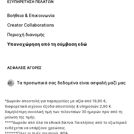
ΕΞΥΠΗΡΈΤΗΣΗ ΠΕΛΑΤΏΝ
ΝΕΑ
Trending
Φορέματα
Τζιν
Βοήθεια & Επικοινωνία
Μπλούζες
Παντελόνια
Creator Collaborations
Μπουφάν
Πουλόβερ και πλεκτά
Περιοχή διανομής
Εσώρουχα
Πουκάμισα και τουνίκ
Υπαναχώρηση από τη σύμβαση εδώ
Παλτό
Φούστες
Μαγιό
Φούτερ
Μπλέιζερ
Ολόσωμες φόρμες
ΑΣΦΑΛΕΊΣ ΑΓΟΡΈΣ
Μεγάλα μεγέθη
Μόδα εγκυμοσύνης
Περιστάσεις
Aποκλειστικά
Τα προσωπικά σας δεδομένα είναι ασφαλή μαζί μας
Upcycled
*Δωρεάν αποστολή για παραγγελίες με αξία από 19,90 €,
ΠΑΠΟΎΤΣΙΑ
διαφορετικά ισχύουν έξοδα αποστολής & υπηρεσιών 2,90 €.
Χαμηλότερη συνολική τιμή των τελευταίων 30 ημερών πριν από τη
ΝΕΑ
Trending
μείωση της τιμής.
****Δωρεάν από όλα τα εθνικά δίκτυα. Για κλήσεις από το εξωτερικό
Sneakers
Μποτάκια
ενδέχεται να υπάρξουν χρεώσεις.
Γόβες και ψηλοτάκουνα
Μπότες
******Όλες οι τιμές συμπεριλ. ΦΠΑ.