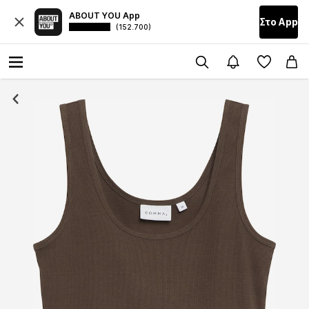
ABOUT YOU App
Στο Αpp
(152.700)