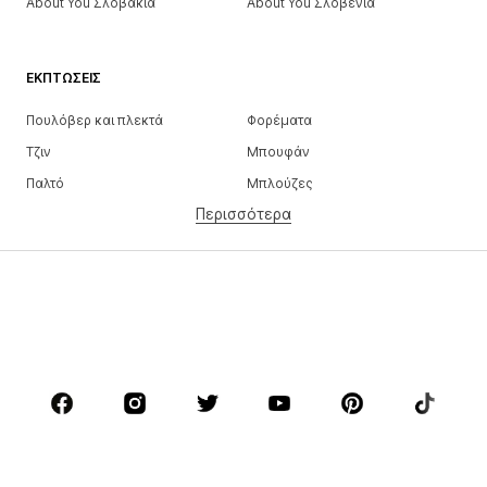
About You Σλοβακία
About You Σλοβενία
ΕΚΠΤΏΣΕΙΣ
Πουλόβερ και πλεκτά
Φορέματα
Τζιν
Μπουφάν
Παλτό
Μπλούζες
Περισσότερα
Παντελόνια
Εσώρουχα
Φούστες
Πουκάμισα και τουνίκ
Φούτερ
Μπλέιζερ
Μαγιό
Ολόσωμες φόρμες
Μεγάλα μεγέθη
Μόδα εγκυμοσύνης
Παπούτσια
Αθλητικά
Αξεσουάρ
Premium
ΡΟΎΧΑ