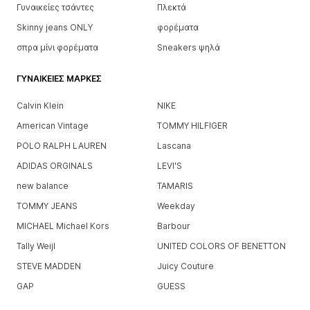
Γυναικείες τσάντες
Πλεκτά
Skinny jeans ONLY
φορέματα
σπρα μίνι φορέματα
Sneakers ψηλά
ΓΥΝΑΙΚΕΊΕΣ ΜΆΡΚΕΣ
Calvin Klein
NIKE
American Vintage
TOMMY HILFIGER
POLO RALPH LAUREN
Lascana
ADIDAS ORGINALS
LEVI'S
new balance
TAMARIS
TOMMY JEANS
Weekday
MICHAEL Michael Kors
Barbour
Tally Weijl
UNITED COLORS OF BENETTON
STEVE MADDEN
Juicy Couture
GAP
GUESS