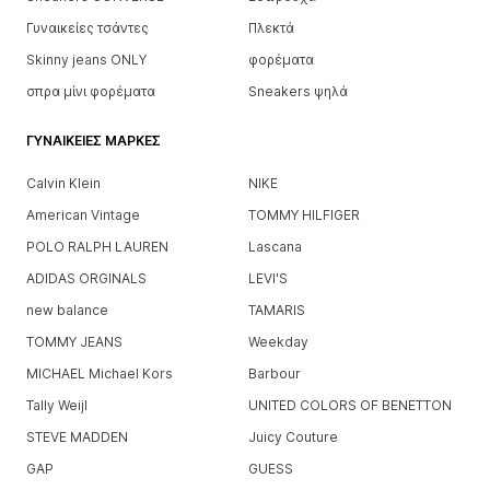
Γυναικείες τσάντες
Πλεκτά
Skinny jeans ONLY
φορέματα
σπρα μίνι φορέματα
Sneakers ψηλά
ΓΥΝΑΙΚΕΊΕΣ ΜΆΡΚΕΣ
Calvin Klein
NIKE
American Vintage
TOMMY HILFIGER
POLO RALPH LAUREN
Lascana
ADIDAS ORGINALS
LEVI'S
new balance
TAMARIS
TOMMY JEANS
Weekday
MICHAEL Michael Kors
Barbour
Tally Weijl
UNITED COLORS OF BENETTON
STEVE MADDEN
Juicy Couture
GAP
GUESS