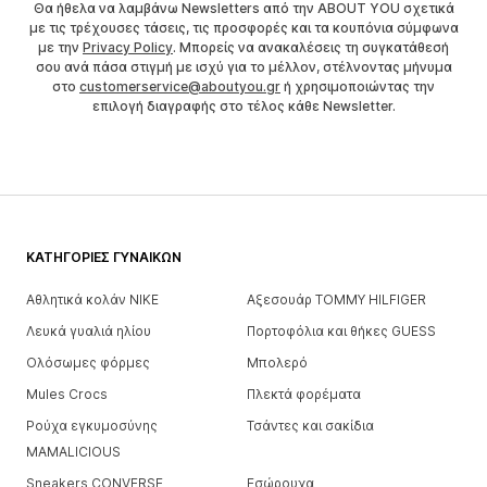
Θα ήθελα να λαμβάνω Newsletters από την ABOUT YOU σχετικά
με τις τρέχουσες τάσεις, τις προσφορές και τα κουπόνια σύμφωνα
με την
Privacy Policy
. Μπορείς να ανακαλέσεις τη συγκατάθεσή
σου ανά πάσα στιγμή με ισχύ για το μέλλον, στέλνοντας μήνυμα
στο
customerservice@aboutyou.gr
ή χρησιμοποιώντας την
επιλογή διαγραφής στο τέλος κάθε Newsletter.
ΚΑΤΗΓΟΡΊΕΣ ΓΥΝΑΙΚΏΝ
Αθλητικά κολάν NIKE
Αξεσουάρ TOMMY HILFIGER
Λευκά γυαλιά ηλίου
Πορτοφόλια και θήκες GUESS
Ολόσωμες φόρμες
Μπολερό
Mules Crocs
Πλεκτά φορέματα
Ρούχα εγκυμοσύνης
Τσάντες και σακίδια
MAMALICIOUS
Sneakers CONVERSE
Εσώρουχα