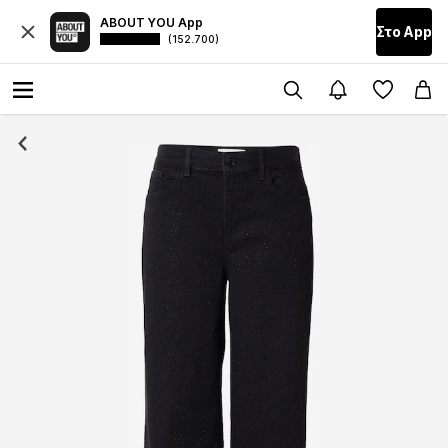
ABOUT YOU App
Στο Αpp
(152.700)