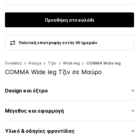
Προσθήκη στο καλάθι
Πολιτική επιστροφής εντός 30 ημερών
Γυναίκες
Ρούχα
Τζιν
Wide leg
COMMA Wide leg
COMMA Wide leg Τζιν σε Μαύρο
Design και έξτρα
Μονόχρωμα
Μέγεθος και εφαρμογή
Τζιν
Colored denim
Μήκος: Μακρύ/μάξι
Διακοσμητικά πετράδια
Υλικό & οδηγίες φροντίδας
Εφαρμογή: Wide leg
Zip Fly