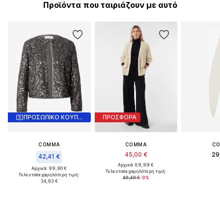
Προϊόντα που ταιριάζουν με αυτό
ΠΡΟΣΩΠΙΚΟ ΚΟΥΠΟΝΙ
ΠΡΟΣΦΟΡΑ
COMMA
COMMA
C
45,00 €
29
42,41 €
Αρχικά: 89,99 €
Αρχικά: 99,90 €
Τελευταία χαμηλότερη τιμή:
Τελευταία χαμηλότερη τιμή:
49,49 €
-9%
34,93 €