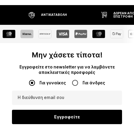
ΔΩΡΕΆΝ ΑΠΟΣΤΟΛΉ* ΚΑΙ
ΔΙΚΑΊΩΜΑ Ε
ΕΠΙΣΤΡΟΦΉ
ΗΜΕΡΏΝ
Μην χάσετε τίποτα!
Εγγραφείτε στο newsletter για να λαμβάνετε
αποκλειστικές προσφορές
Για γυναίκες
Για άνδρες
Η διεύθυνση email σου
Εγγραφείτε