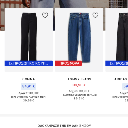
ΠΡΟΣΩΠΙΚΟ ΚΟΥΠΟΝΙ
ΠΡΟΣΦΟΡΑ
COMMA
TOMMY JEANS
ADIDAS 
89,90 €
84,91 €
59
Αρχικά: 99,90 €
Αρχικά: 119,00 €
Αρχικά
Τελευταία χαμηλότερη τιμή:
Τελευταία χαμηλότερη τιμή:
Τελευταία χ
89,91 €
39,96 €
62
ΟΛΟΚΛΉΡΩΣΕ ΤΗΝ ΕΜΦΆΝΙΣΉ ΣΟΥ