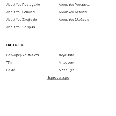
About You Πορτογαλία
About You Ρουμανία
About You Εσθονία
About You Λετονία
About You Σλοβακία
About You Σλοβενία
About You Σουηδία
ΕΚΠΤΏΣΕΙΣ
Πουλόβερ και πλεκτά
Φορέματα
Τζιν
Μπουφάν
Παλτό
Μπλούζες
Περισσότερα
Παντελόνια
Εσώρουχα
Φούστες
Πουκάμισα και τουνίκ
Φούτερ
Μπλέιζερ
Μαγιό
Ολόσωμες φόρμες
Μεγάλα μεγέθη
Μόδα εγκυμοσύνης
Παπούτσια
Αθλητικά