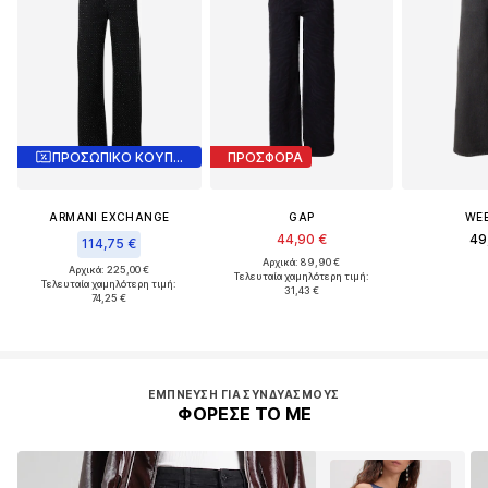
ΠΡΟΣΩΠΙΚΟ ΚΟΥΠΟΝΙ
ΠΡΟΣΦΟΡΑ
ARMANI EXCHANGE
GAP
WE
44,90 €
49
114,75 €
Αρχικά: 89,90 €
Αρχικά: 225,00 €
Τελευταία χαμηλότερη τιμή:
Τελευταία χαμηλότερη τιμή:
31,43 €
74,25 €
ΈΜΠΝΕΥΣΗ ΓΙΑ ΣΥΝΔΥΑΣΜΟΎΣ
ΦΟΡΕΣΕ ΤΟ ΜΕ