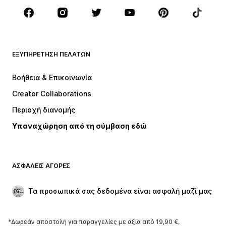
Αξεσουάρ
Premium
ΡΟΎΧΑ
ΕΞΥΠΗΡΈΤΗΣΗ ΠΕΛΑΤΏΝ
ΝΕΑ
Trending
Φορέματα
Τζιν
Βοήθεια & Επικοινωνία
Μπλούζες
Παντελόνια
Creator Collaborations
Μπουφάν
Πουλόβερ και πλεκτά
Περιοχή διανομής
Εσώρουχα
Πουκάμισα και τουνίκ
Υπαναχώρηση από τη σύμβαση εδώ
Παλτό
Φούστες
Μαγιό
Φούτερ
Μπλέιζερ
Ολόσωμες φόρμες
ΑΣΦΑΛΕΊΣ ΑΓΟΡΈΣ
Μεγάλα μεγέθη
Μόδα εγκυμοσύνης
Περιστάσεις
Aποκλειστικά
Τα προσωπικά σας δεδομένα είναι ασφαλή μαζί μας
Upcycled
*Δωρεάν αποστολή για παραγγελίες με αξία από 19,90 €,
ΠΑΠΟΎΤΣΙΑ