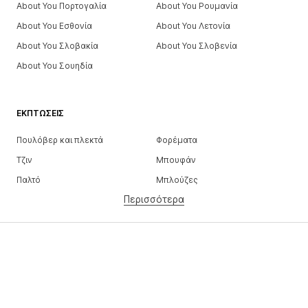
About You Πορτογαλία
About You Ρουμανία
About You Εσθονία
About You Λετονία
About You Σλοβακία
About You Σλοβενία
About You Σουηδία
ΕΚΠΤΏΣΕΙΣ
Πουλόβερ και πλεκτά
Φορέματα
Τζιν
Μπουφάν
Παλτό
Μπλούζες
Περισσότερα
Παντελόνια
Εσώρουχα
Φούστες
Πουκάμισα και τουνίκ
Φούτερ
Μπλέιζερ
Μαγιό
Ολόσωμες φόρμες
Μεγάλα μεγέθη
Μόδα εγκυμοσύνης
Παπούτσια
Αθλητικά