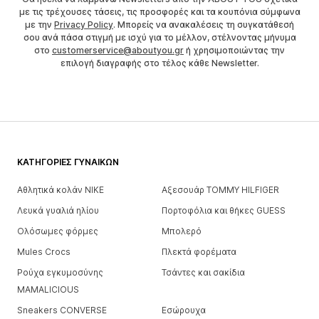
με τις τρέχουσες τάσεις, τις προσφορές και τα κουπόνια σύμφωνα
με την
Privacy Policy
. Μπορείς να ανακαλέσεις τη συγκατάθεσή
σου ανά πάσα στιγμή με ισχύ για το μέλλον, στέλνοντας μήνυμα
στο
customerservice@aboutyou.gr
ή χρησιμοποιώντας την
επιλογή διαγραφής στο τέλος κάθε Newsletter.
ΚΑΤΗΓΟΡΊΕΣ ΓΥΝΑΙΚΏΝ
Αθλητικά κολάν NIKE
Αξεσουάρ TOMMY HILFIGER
Λευκά γυαλιά ηλίου
Πορτοφόλια και θήκες GUESS
Ολόσωμες φόρμες
Μπολερό
Mules Crocs
Πλεκτά φορέματα
Ρούχα εγκυμοσύνης
Τσάντες και σακίδια
MAMALICIOUS
Sneakers CONVERSE
Εσώρουχα