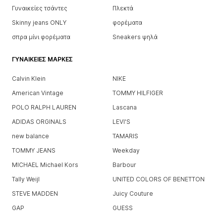
Γυναικείες τσάντες
Πλεκτά
Skinny jeans ONLY
φορέματα
σπρα μίνι φορέματα
Sneakers ψηλά
ΓΥΝΑΙΚΕΊΕΣ ΜΆΡΚΕΣ
Calvin Klein
NIKE
American Vintage
TOMMY HILFIGER
POLO RALPH LAUREN
Lascana
ADIDAS ORGINALS
LEVI'S
new balance
TAMARIS
TOMMY JEANS
Weekday
MICHAEL Michael Kors
Barbour
Tally Weijl
UNITED COLORS OF BENETTON
STEVE MADDEN
Juicy Couture
GAP
GUESS