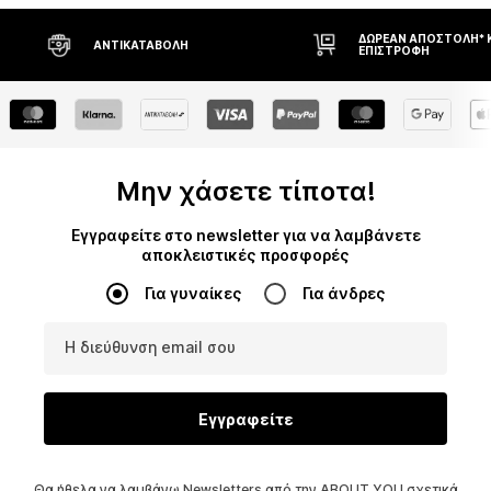
ΔΩΡΕΆΝ ΑΠΟΣΤΟΛΉ* ΚΑΙ
ΔΙΚΑΊΩΜΑ Ε
ΕΠΙΣΤΡΟΦΉ
ΗΜΕΡΏΝ
Μην χάσετε τίποτα!
Εγγραφείτε στο newsletter για να λαμβάνετε
αποκλειστικές προσφορές
Για γυναίκες
Για άνδρες
Η διεύθυνση email σου
Εγγραφείτε
Θα ήθελα να λαμβάνω Newsletters από την ABOUT YOU σχετικά