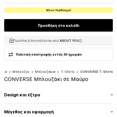
Μόνο 1 διαθέσιμο!
Προσθήκη στο καλάθι
Πωλείται & Αποστέλλεται από
Πωλείται & Αποστέλλεται από
ABOUT YOU
ABOUT YOU
Πολιτική επιστροφής εντός 30 ημερών
ούχα
Μπλούζες
Μπλουζάκια
T-Shirts
CONVERSE T-Shirts
CONVERSE Μπλουζάκι σε Μαύρο
Design και έξτρα
Εκτύπωση λογοτύπου
Μέγεθος και εφαρμογή
Ζέρσεϊ