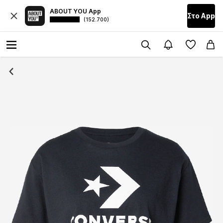
ABOUT YOU App
Στο Αpp
(152.700)