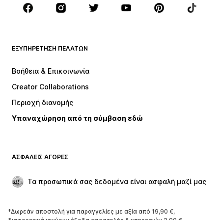
Αξεσουάρ
Premium
ΡΟΎΧΑ
ΕΞΥΠΗΡΈΤΗΣΗ ΠΕΛΑΤΏΝ
ΝΕΑ
Trending
Φορέματα
Τζιν
Βοήθεια & Επικοινωνία
Μπλούζες
Παντελόνια
Creator Collaborations
Μπουφάν
Πουλόβερ και πλεκτά
Περιοχή διανομής
Εσώρουχα
Πουκάμισα και τουνίκ
Υπαναχώρηση από τη σύμβαση εδώ
Παλτό
Φούστες
Μαγιό
Φούτερ
Μπλέιζερ
Ολόσωμες φόρμες
ΑΣΦΑΛΕΊΣ ΑΓΟΡΈΣ
Μεγάλα μεγέθη
Μόδα εγκυμοσύνης
Περιστάσεις
Aποκλειστικά
Τα προσωπικά σας δεδομένα είναι ασφαλή μαζί μας
Upcycled
*Δωρεάν αποστολή για παραγγελίες με αξία από 19,90 €,
ΠΑΠΟΎΤΣΙΑ