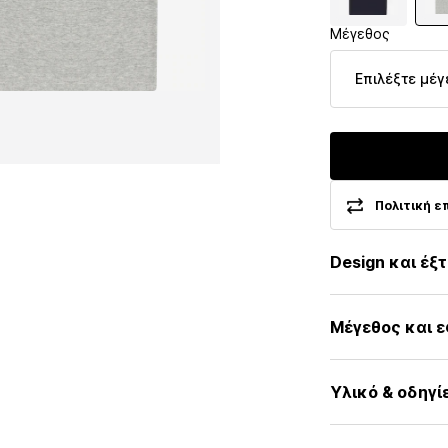
Μέγεθος
Επιλέξτε μέγ
Πολιτική ε
Design και έξ
Μελανζέ
Μέγεθος και 
Ζέρσεϊ
Βαμβάκι
Μήκος μανικιο
Στρόγγυλη λα
Υλικό & οδηγί
Εφαρμογή: Κα
Γαζωμένο στ
Λαιμός με μα