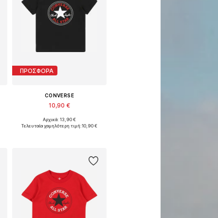
ΠΡΟΣΦΟΡΑ
CONVERSE
10,90 €
Αρχικά: 13,90 €
εγέθη: 128-140, 140-152, 152-164, 164-176
Διαθέσιμο σε πολλά μεγέθη
Τελευταία χαμηλότερη τιμή:
10,90 €
Προσθήκη στο καλάθι