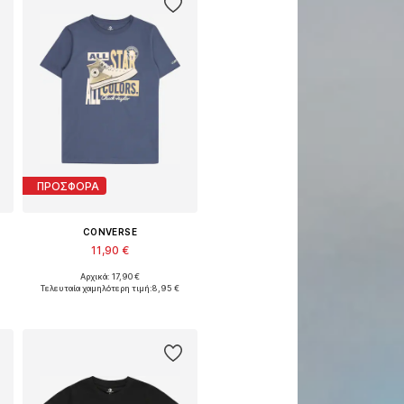
ΠΡΟΣΦΟΡΑ
CONVERSE
11,90 €
Αρχικά: 17,90 €
28-140, 147-163, 163-176
Διαθέσιμα μεγέθη: 128-132, 134-146, 147-163, 164-176
Τελευταία χαμηλότερη τιμή:
8,95 €
Προσθήκη στο καλάθι