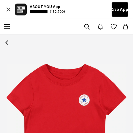
ABOUT YOU App
Στο Αpp
(152.700)