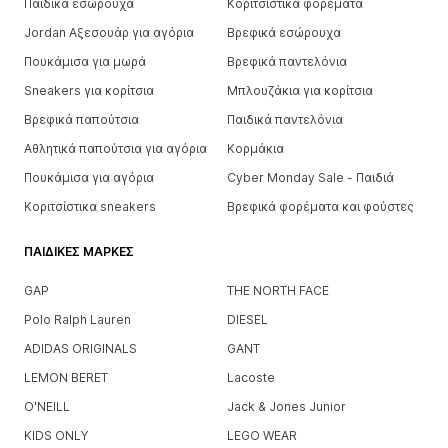
Παιδικά εσώρουχα
Κοριτσίστικα φορέματα
Jordan Αξεσουάρ για αγόρια
Βρεφικά εσώρουχα
Πουκάμισα για μωρά
Βρεφικά παντελόνια
Sneakers για κορίτσια
Μπλουζάκια για κορίτσια
Βρεφικά παπούτσια
Παιδικά παντελόνια
Αθλητικά παπούτσια για αγόρια
Κορμάκια
Πουκάμισα για αγόρια
Cyber Monday Sale - Παιδιά
Κοριτσίστικα sneakers
Βρεφικά φορέματα και φούστες
ΠΑΙΔΙΚΈΣ ΜΆΡΚΕΣ
GAP
THE NORTH FACE
Polo Ralph Lauren
DIESEL
ADIDAS ORIGINALS
GANT
LEMON BERET
Lacoste
O'NEILL
Jack & Jones Junior
KIDS ONLY
LEGO WEAR