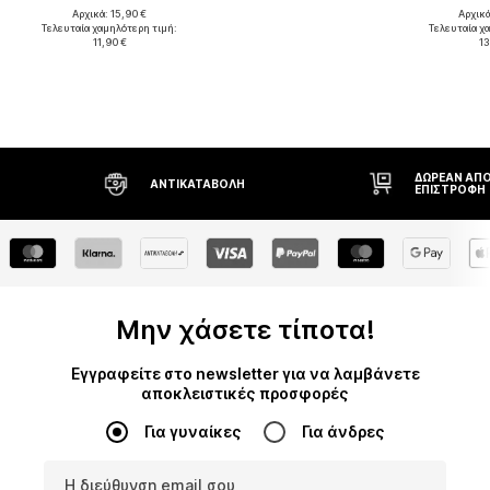
Αρχικά: 15,90 €
Αρχικά
Τελευταία χαμηλότερη τιμή:
Τελευταία χ
11,90 €
13
ΔΩΡΕΆΝ ΑΠΟΣΤΟΛΉ* ΚΑΙ
ΑΝΤΙΚΑΤΑΒΟΛΉ
ΕΠΙΣΤΡΟΦΉ
Μην χάσετε τίποτα!
Εγγραφείτε στο newsletter για να λαμβάνετε
αποκλειστικές προσφορές
Για γυναίκες
Για άνδρες
Η διεύθυνση email σου