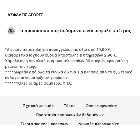
Μαγιό
Φούτερ
Μπλέιζερ
Ολόσωμες φόρμες
ΑΣΦΑΛΕΊΣ ΑΓΟΡΈΣ
Μεγάλα μεγέθη
Μόδα εγκυμοσύνης
Περιστάσεις
Aποκλειστικά
Τα προσωπικά σας δεδομένα είναι ασφαλή μαζί μας
Upcycled
*Δωρεάν αποστολή για παραγγελίες με αξία από 19,90 €,
ΠΑΠΟΎΤΣΙΑ
διαφορετικά ισχύουν έξοδα αποστολής & υπηρεσιών 2,90 €.
Χαμηλότερη συνολική τιμή των τελευταίων 30 ημερών πριν από τη
ΝΕΑ
Trending
μείωση της τιμής.
****Δωρεάν από όλα τα εθνικά δίκτυα. Για κλήσεις από το εξωτερικό
Sneakers
Μποτάκια
ενδέχεται να υπάρξουν χρεώσεις.
Γόβες και ψηλοτάκουνα
Μπότες
******Όλες οι τιμές συμπεριλ. ΦΠΑ.
Σανδάλια
Χαμηλά παπούτσια
Αθλητικά παπούτσια
Μπαλαρίνες
Σχετικά με εμάς
Τύπος
Θέσεις εργασίας
Mules
Παντόφλες
Προστασία προσωπικών δεδομένων
Σαγιονάρες
Αποκλειστικά
Όροι παροχής υπηρεσιών
Νομικές πληροφορίες
ΑΘΛΗΤΙΚΆ
Προσβασιμότητα
Ασφάλεια Προϊόντων