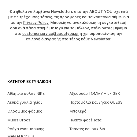
Θα ήθελα να λαμβάνω Newsletters από την ABOUT YOU σχετικά
με τις τρέχουσες τάσεις, τις προσφορές και τα κουπόνια σύμφωνα
με την
Privacy Policy
. Μπορείς να ανακαλέσεις τη συγκατάθεσή
σου ανά πάσα στιγμή με ισχύ για το μέλλον, στέλνοντας μήνυμα
στο
customerservice@aboutyou.gr
ή χρησιμοποιώντας την
επιλογή διαγραφής στο τέλος κάθε Newsletter.
ΚΑΤΗΓΟΡΊΕΣ ΓΥΝΑΙΚΏΝ
Αθλητικά κολάν NIKE
Αξεσουάρ TOMMY HILFIGER
Λευκά γυαλιά ηλίου
Πορτοφόλια και θήκες GUESS
Ολόσωμες φόρμες
Μπολερό
Mules Crocs
Πλεκτά φορέματα
Ρούχα εγκυμοσύνης
Τσάντες και σακίδια
MAMALICIOUS