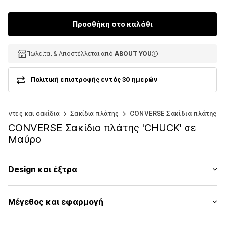
Προσθήκη στο καλάθι
Πωλείται & Αποστέλλεται από
Πωλείται & Αποστέλλεται από
ABOUT YOU
ABOUT YOU
Πολιτική επιστροφής εντός 30 ημερών
σάντες και σακίδια
Σακίδια πλάτης
CONVERSE Σακίδια πλάτης
CONVERSE Σακίδιο πλάτης 'CHUCK' σε
Μαύρο
Design και έξτρα
Μονόχρωμα
Μέγεθος και εφαρμογή
Ευρύχωρη κύρια θήκη
Θήκη με φερμουάρ εσωτερικά
Μέγεθος (όγκος): Μικρό (< 25 l)