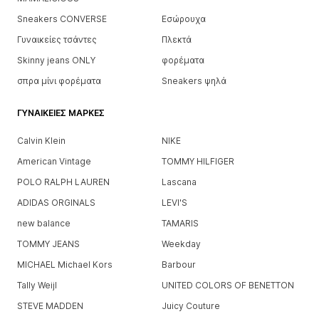
Sneakers CONVERSE
Εσώρουχα
Γυναικείες τσάντες
Πλεκτά
Skinny jeans ONLY
φορέματα
σπρα μίνι φορέματα
Sneakers ψηλά
ΓΥΝΑΙΚΕΊΕΣ ΜΆΡΚΕΣ
Calvin Klein
NIKE
American Vintage
TOMMY HILFIGER
POLO RALPH LAUREN
Lascana
ADIDAS ORGINALS
LEVI'S
new balance
TAMARIS
TOMMY JEANS
Weekday
MICHAEL Michael Kors
Barbour
Tally Weijl
UNITED COLORS OF BENETTON
STEVE MADDEN
Juicy Couture